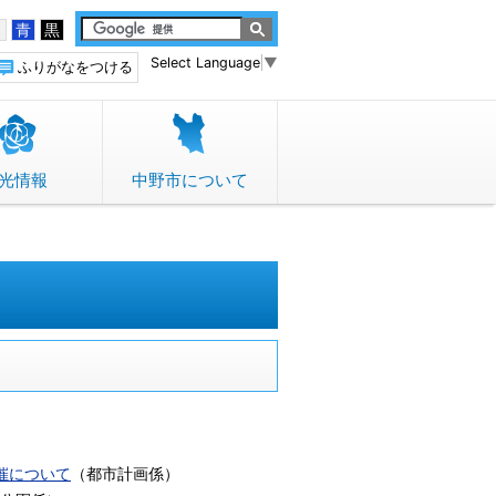
白
青
黒
Select Language
▼
ふりがなをつける
光情報
中野市について
）
催について
（
都市計画係
）