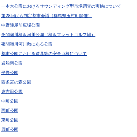
一本木公園におけるサウンディング型市場調査の実施について
第28回ばら制定都市会議（群馬県玉村町開催）
中野陣屋前広場公園
夜間瀬川柳沢河川公園（柳沢マレットゴルフ場）
夜間瀬川河川敷にある公園
都市公園における遊具等の安全点検について
岩船南公園
平野公園
西条宮の森公園
東吉田公園
中町公園
西町公園
東町公園
原町公園