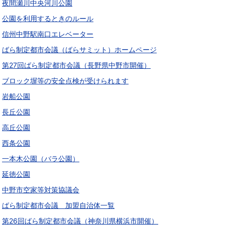
夜間瀬川中央河川公園
公園を利用するときのルール
信州中野駅南口エレベーター
ばら制定都市会議（ばらサミット）ホームページ
第27回ばら制定都市会議（長野県中野市開催）
ブロック塀等の安全点検が受けられます
岩船公園
長丘公園
高丘公園
西条公園
一本木公園（バラ公園）
延徳公園
中野市空家等対策協議会
ばら制定都市会議 加盟自治体一覧
第26回ばら制定都市会議（神奈川県横浜市開催）