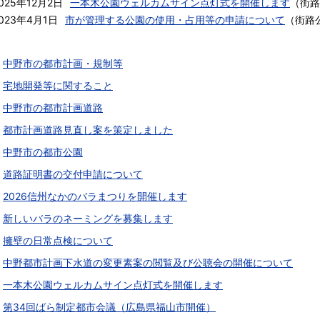
025年12月2日
一本木公園ウェルカムサイン点灯式を開催します
（
街路
023年4月1日
市が管理する公園の使用・占用等の申請について
（
街路
中野市の都市計画・規制等
宅地開発等に関すること
中野市の都市計画道路
都市計画道路見直し案を策定しました
中野市の都市公園
道路証明書の交付申請について
2026信州なかのバラまつりを開催します
新しいバラのネーミングを募集します
擁壁の日常点検について
中野都市計画下水道の変更素案の閲覧及び公聴会の開催について
一本木公園ウェルカムサイン点灯式を開催します
第34回ばら制定都市会議（広島県福山市開催）