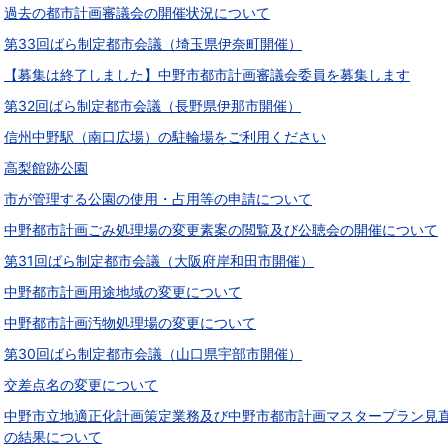
過去の都市計画審議会の開催状況について
第33回ばら制定都市会議（埼玉県伊奈町開催）
【募集は終了しました】中野市都市計画審議会委員を募集します
第32回ばら制定都市会議（長野県伊那市開催）
信州中野駅（南口広場）の駐輪場をご利用ください
高梨館跡公園
市が管理する公園の使用・占用等の申請について
中野都市計画ごみ処理場の変更素案の閲覧及び公聴会の開催について
第31回ばら制定都市会議（大阪府岸和田市開催）
中野都市計画用途地域の変更について
中野都市計画汚物処理場の変更について
第30回ばら制定都市会議（山口県宇部市開催）
交差点名の変更について
中野市立地適正化計画策定業務及び中野市都市計画マスタープラン見
の結果について