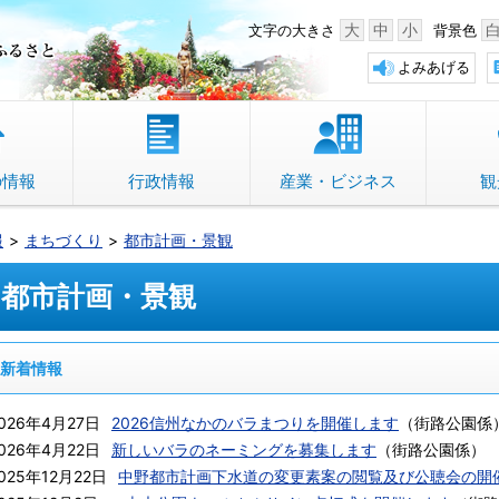
中野市 「故郷」のふるさと
大
中
小
文字の大きさ
背景色
よみあげる
の情報
行政情報
産業・ビジネス
観
報
まちづくり
都市計画・景観
都市計画・景観
新着情報
026年4月27日
2026信州なかのバラまつりを開催します
（
街路公園係
026年4月22日
新しいバラのネーミングを募集します
（
街路公園係
）
025年12月22日
中野都市計画下水道の変更素案の閲覧及び公聴会の開