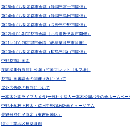
第25回ばら制定都市会議（静岡県富士市開催）
第24回ばら制定都市会議（静岡県島田市開催）
第23回ばら制定都市会議（長野県中野市開催）
第22回ばら制定都市会議（北海道岩見沢市開催）
第21回ばら制定都市会議（岐阜県可児市開催）
第20回ばら制定都市会議（広島県福山市開催）
中野都市計画図
夜間瀬川竹原河川公園（竹原マレットゴルフ場）
都市計画審議会の開催状況について
屋外広告物の規制について
一本木公園ライブカメラ(一般社団法人一本木公園バラの会ホームペー
中野小学校旧校舎・信州中野銅石版画ミュージアム
景観形成住民協定（東吉田地区）
特別工業地区建築条例