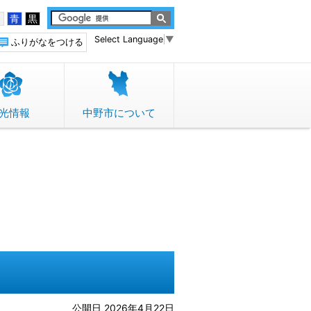
白
青
黒
Select Language
▼
ふりがなをつける
光情報
中野市について
公開日 2026年4月22日