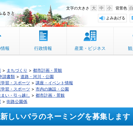
中野市 「故郷」のふるさと
大
中
小
文字の大きさ
背景色
よみあげる
の情報
行政情報
産業・ビジネス
観
報
まちづくり
都市計画・景観
申請書類
道路・河川・公園
涯学習・スポーツ
講座・イベント情報
涯学習・スポーツ
市内の施設・公園
住まい・引っ越し
都市計画・景観
課
街路公園係
新しいバラのネーミングを募集します