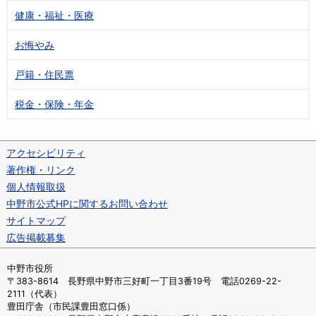
健康・福祉・医療
お悔やみ
戸籍・住民票
税金・保険・年金
アクセシビリティ
著作権・リンク
個人情報取扱
中野市公式HPに関するお問い合わせ
サイトマップ
広告掲載募集
中野市役所
〒383-8614 長野県中野市三好町一丁目3番19号 電話0269-22-
2111（代表）
豊田庁舎（市民課豊田窓口係）