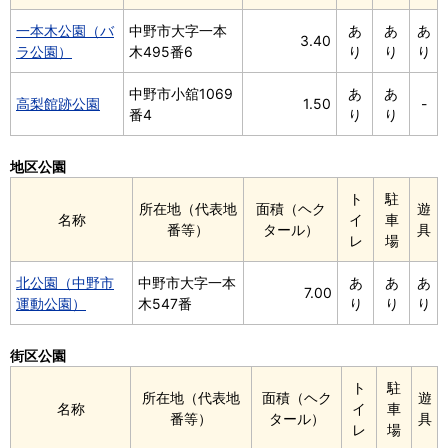
一本木公園（バ
中野市大字一本
あ
あ
あ
3.40
ラ公園）
木495番6
り
り
り
中野市小舘1069
あ
あ
高梨館跡公園
1.50
-
番4
り
り
地区公園
ト
駐
所在地（代表地
面積（ヘク
遊
名称
イ
車
番等）
タール）
具
レ
場
北公園（中野市
中野市大字一本
あ
あ
あ
7.00
運動公園）
木547番
り
り
り
街区公園
ト
駐
所在地（代表地
面積（ヘク
遊
名称
イ
車
番等）
タール）
具
レ
場