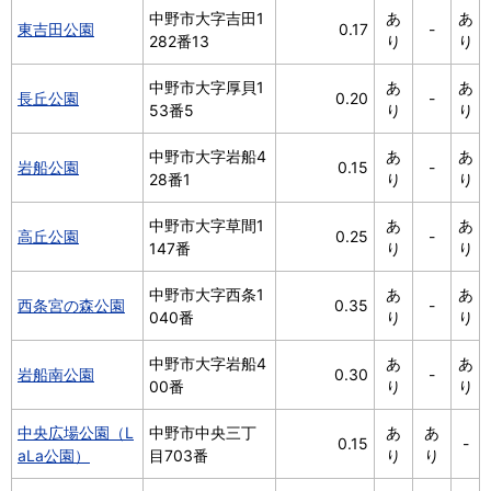
中野市大字吉田1
あ
あ
東吉田公園
0.17
-
282番13
り
り
中野市大字厚貝1
あ
あ
長丘公園
0.20
-
53番5
り
り
中野市大字岩船4
あ
あ
岩船公園
0.15
-
28番1
り
り
中野市大字草間1
あ
あ
高丘公園
0.25
-
147番
り
り
中野市大字西条1
あ
あ
西条宮の森公園
0.35
-
040番
り
り
中野市大字岩船4
あ
あ
岩船南公園
0.30
-
00番
り
り
中央広場公園（L
中野市中央三丁
あ
あ
0.15
-
aLa公園）
目703番
り
り