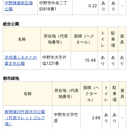
中野陣屋前広場
中野市中央二丁
あ
あ
0.22
-
公園
目818番1
り
り
総合公園
ト
駐
所在地（代表
面積（ヘク
遊
名称
イ
車
地番等）
タール）
具
レ
場
北信濃ふるさとの
中野市大字片
あ
あ
あ
15.48
森文化公園
塩1221番
り
り
り
都市緑地
面積（ヘ
ト
駐
所在地（代表
遊
名称
クター
イ
車
地番等）
具
ル）
レ
場
夜間瀬川竹原河川公園
中野市大字竹
あ
あ
（竹原マレットゴルフ
2.88
-
原
り
り
場）