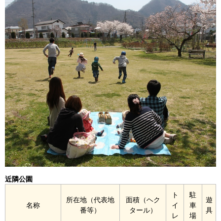
近隣公園
ト
駐
所在地（代表地
面積（ヘク
遊
名称
イ
車
番等）
タール）
具
レ
場