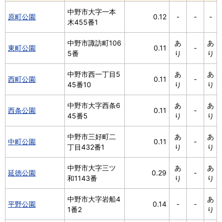
中野市大字一本
原町公園
0.12
-
-
-
木455番1
中野市諏訪町106
あ
あ
東町公園
0.11
-
5番
り
り
中野市西一丁目5
あ
あ
西町公園
0.11
-
45番10
り
り
中野市大字西条6
あ
あ
西条公園
0.11
-
45番5
り
り
中野市三好町二
あ
あ
中町公園
0.11
-
丁目432番1
り
り
中野市大字三ツ
あ
あ
延徳公園
0.29
-
和1143番
り
り
中野市大字岩船4
あ
平野公園
0.14
-
-
1番2
り