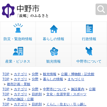
本
文
へ
移
動
防災・緊急時情報
暮らしの情報
行政情報
産業・ビジネス
観光情報
中野市について
TOP
カテゴリ
分野
観光情報
公園・博物館・記念館
TOP
カテゴリ
分野
暮らしの情報
まちづくり
都市計画・景観
TOP
カテゴリ
分野
中野市について
施設案内
公園
TOP
カテゴリ
目的別
文化・生涯学習・スポーツ
市内の施設・公園
TOP
カテゴリ
目的別
くらし・住まい・引っ越し