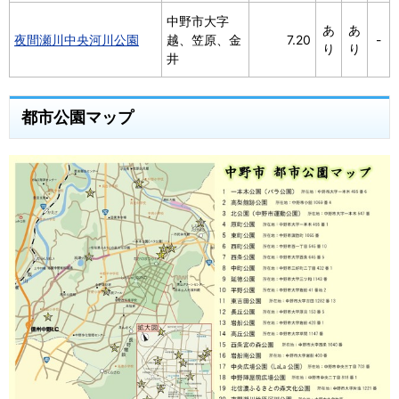
中野市大字
あ
あ
夜間瀬川中央河川公園
越、笠原、金
7.20
-
り
り
井
都市公園マップ