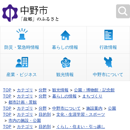
本
文
へ
移
動
防災・緊急時情報
暮らしの情報
行政情報
産業・ビジネス
観光情報
中野市について
TOP
カテゴリ
分野
観光情報
公園・博物館・記念館
TOP
カテゴリ
分野
暮らしの情報
まちづくり
都市計画・景観
TOP
カテゴリ
分野
中野市について
施設案内
公園
TOP
カテゴリ
目的別
文化・生涯学習・スポーツ
市内の施設・公園
TOP
カテゴリ
目的別
くらし・住まい・引っ越し