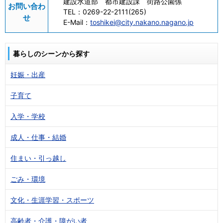
建設水道部 都市建設課 街路公園係
お問い合わ
TEL：
0269-22-2111(265)
せ
E-Mail：
toshikei@city.nakano.nagano.jp
暮らしのシーンから探す
妊娠・出産
子育て
入学・学校
成人・仕事・結婚
住まい・引っ越し
ごみ・環境
文化・生涯学習・スポーツ
高齢者・介護・障がい者