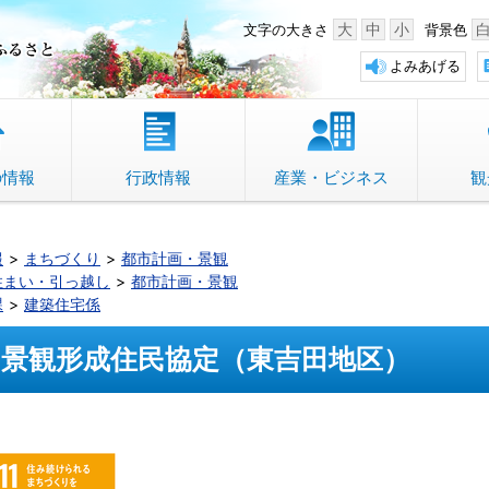
中野市 「故郷」のふるさと
大
中
小
文字の大きさ
背景色
よみあげる
の情報
行政情報
産業・ビジネス
観
報
まちづくり
都市計画・景観
住まい・引っ越し
都市計画・景観
課
建築住宅係
景観形成住民協定（東吉田地区）