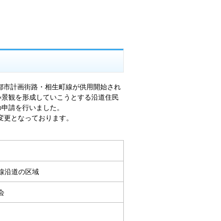
都市計画街路・相生町線が供用開始され
い景観を形成していこうとする沿道住民
の申請を行いました。
変更となっております。
線沿道の区域
会