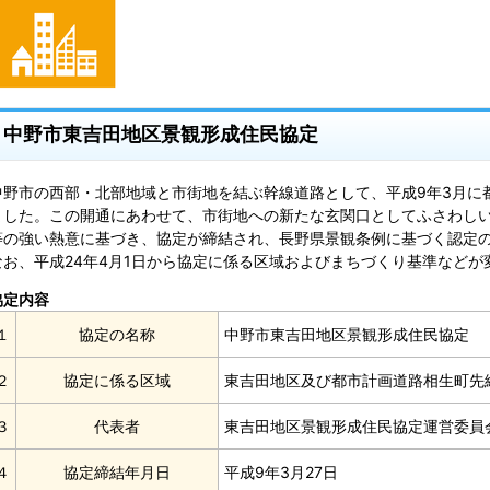
中野市東吉田地区景観形成住民協定
中野市の西部・北部地域と市街地を結ぶ幹線道路として、平成9年3月に
ました。この開通にあわせて、市街地への新たな玄関口としてふさわし
等の強い熱意に基づき、協定が締結され、長野県景観条例に基づく認定
なお、平成24年4月1日から協定に係る区域およびまちづくり基準などが
協定内容
１
協定の名称
中野市東吉田地区景観形成住民協定
２
協定に係る区域
東吉田地区及び都市計画道路相生町先
３
代表者
東吉田地区景観形成住民協定運営委員
４
協定締結年月日
平成9年3月27日