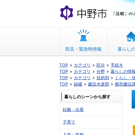
本
文
へ
移
動
防災・緊急時情報
暮らし
TOP
カテゴリ
区分
手続き
TOP
カテゴリ
分野
暮らしの情
TOP
カテゴリ
目的別
くらし・
TOP
組織
建設水道部
都市建設
暮らしのシーンから探す
妊娠・出産
子育て
入学・学校