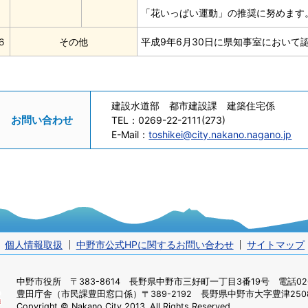
「花いっぱい運動」の推奨に努めます
６
その他
平成9年6月30日に県知事室において
建設水道部 都市建設課 建築住宅係
お問い合わせ
TEL：
0269-22-2111(273)
E-Mail：
toshikei@city.nakano.nagano.jp
個人情報取扱
中野市公式HPに関するお問い合わせ
サイトマップ
中野市役所
〒383-8614 長野県中野市三好町一丁目3番19号 電話0269
豊田庁舎（市民課豊田窓口係）
〒389-2192 長野県中野市大字豊津2508
Copyright © Nakano City 2013. All Rights Reserved.