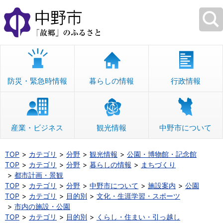
本
文
へ
移
動
防災・緊急時情報
暮らしの情報
行政情報
産業・ビジネス
観光情報
中野市について
TOP
カテゴリ
分野
観光情報
公園・博物館・記念館
TOP
カテゴリ
分野
暮らしの情報
まちづくり
都市計画・景観
TOP
カテゴリ
分野
中野市について
施設案内
公園
TOP
カテゴリ
目的別
文化・生涯学習・スポーツ
市内の施設・公園
TOP
カテゴリ
目的別
くらし・住まい・引っ越し