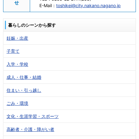
せ
E-Mail：
toshikei@city.nakano.nagano.jp
暮らしのシーンから探す
妊娠・出産
子育て
入学・学校
成人・仕事・結婚
住まい・引っ越し
ごみ・環境
文化・生涯学習・スポーツ
高齢者・介護・障がい者