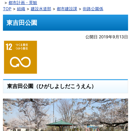
都市計画・景観
TOP
組織
建設水道部
都市建設課
街路公園係
東吉田公園
公開日 2019年9月13日
東吉田公園（ひがしよしだこうえん）