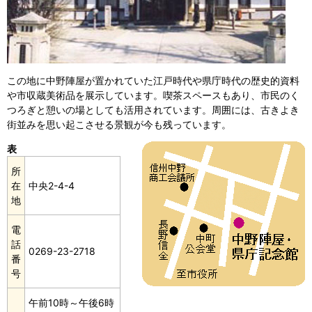
この地に中野陣屋が置かれていた江戸時代や県庁時代の歴史的資料
や市収蔵美術品を展示しています。喫茶スペースもあり、市民のく
つろぎと憩いの場としても活用されています。周囲には、古きよき
街並みを思い起こさせる景観が今も残っています。
表
所
在
中央2-4-4
地
電
話
0269-23-2718
番
号
午前10時～午後6時