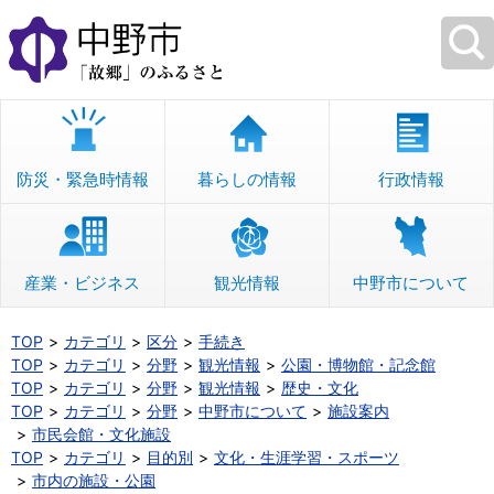
本
文
へ
移
動
防災・緊急時情報
暮らしの情報
行政情報
産業・ビジネス
観光情報
中野市について
TOP
カテゴリ
区分
手続き
TOP
カテゴリ
分野
観光情報
公園・博物館・記念館
TOP
カテゴリ
分野
観光情報
歴史・文化
TOP
カテゴリ
分野
中野市について
施設案内
市民会館・文化施設
TOP
カテゴリ
目的別
文化・生涯学習・スポーツ
市内の施設・公園