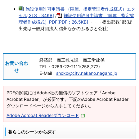
施設使用許可申請書 （陣屋、指定管理者作成様式）エク
セル[XLS：34KB]
/
施設使用許可申請書 （陣屋、指定管
理者作成様式）PDF[PDF：26.5KB]
・・・提出部数1部(提
出先は一般財団法人 信州なかのふるさと公社）
経済部 商工観光課 商工労政係
お問い合わ
TEL：
0269-22-2111(258,272)
せ
E-Mail：
shoko@city.nakano.nagano.jp
PDFの閲覧にはAdobe社の無償のソフトウェア「Adobe
Acrobat Reader」が必要です。下記のAdobe Acrobat Reader
ダウンロードページから入手してください。
Adobe Acrobat Readerダウンロード
暮らしのシーンから探す