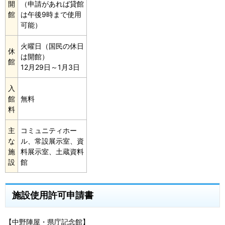
開
（申請があれば貸館
館
は午後9時まで使用
可能）
火曜日（国民の休日
休
は開館）
館
12月29日～1月3日
入
館
無料
料
主
コミュニティホー
な
ル、常設展示室、資
施
料展示室、土蔵資料
設
館
施設使用許可申請書
【中野陣屋・県庁記念館】