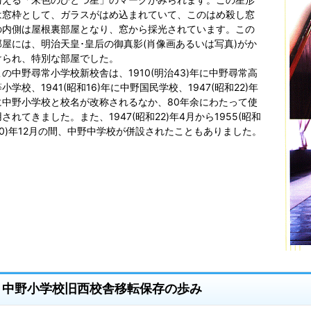
は窓枠として、ガラスがはめ込まれていて、このはめ殺し窓
の内側は屋根裏部屋となり、窓から採光されています。この
部屋には、明治天皇･皇后の御真影(肖像画あるいは写真)がか
けられ、特別な部屋でした。
この中野尋常小学校新校舎は、1910(明治43)年に中野尋常高
小学校、1941(昭和16)年に中野国民学校、1947(昭和22)年
に中野小学校と校名が改称されるなか、80年余にわたって使
用されてきました。また、1947(昭和22)年4月から1955(昭和
30)年12月の間、中野中学校が併設されたこともありました。
中野小学校旧西校舎移転保存の歩み