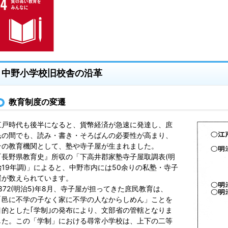
中野小学校旧校舎の沿革
教育制度の変遷
江戸時代も後半になると、貨幣経済が急速に発達し、庶
民の間でも、読み・書き・そろばんの必要性が高まり、
その教育機関として、塾や寺子屋が生まれました。
『長野県教育史』所収の「下高井郡家塾寺子屋取調表(明
治19年調)」によると、中野市内には50余りの私塾・寺子
屋が数えられています。
1872(明治5)年8月、寺子屋が担ってきた庶民教育は、
「邑に不学の子なく家に不学の人なからしめん」ことを
目的とした｢学制｣の発布により、文部省の管轄となりま
した。この「学制」における尋常小学校は、上下の二等