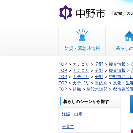
本
文
へ
移
動
防災・緊急時情報
暮らし
TOP
カテゴリ
分野
観光情報
TOP
カテゴリ
分野
観光情報
TOP
カテゴリ
分野
中野市につ
TOP
カテゴリ
目的別
文化・生
TOP
組織
建設水道部
都市建設
暮らしのシーンから探す
妊娠・出産
子育て