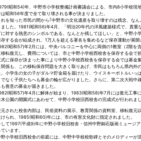
1979(昭和54)年、中野市小学校整備計画審議会による、市内8小学校
舎は昭和56年度で全て取り壊される事が決まりました。
これを知った市民の間から｢中野市の文化遺産を取り壊すのは残念、なん
りました。1981(昭和56)年4月、「明治20年代の洋風建築様式で、
育に対する熱意のシンボルである。なんとか残してほしい」と、中野小
保存する会が結成され、1万人を超える署名を集めるなど保存運動が展開
1982(昭和57)年2月には、中央バルコニーを中心に両側の1教室（2階
に移転復元し、費用については、市と中野小学校西校舎を保存する会で
正式に保存が決まった事により中野小学校西校舎を保存する会では募金
ミ関係も、この移転保存問題を大きく取りあげ、市民はもちろん県内外
た。小学生の女の子がダルマ貯金箱を届けたり、ウイスキーボトルいっぱ
りでなく子供たちへも募金の輪が広がりました。さらに、第二次大戦中
らも善意の募金が届きました。
1982(昭和57)年4月に解体が始まり、1983(昭和58)年7月には復元工事
本木公園の開園式にあわせて、中野小学校旧西校舎の完成式が行われま
復元された校舎内部は、民俗資料の展示、教育関係の資料室、移転復元
設けられ、1985(昭和60)年には、市の有形文化財に指定されました。
そして1997(平成9)年に中野小学校旧校舎・信州中野銅石版画ミュー
っています。
中野小学校旧西校舎の前庭には、中野中学校校歌碑とそのメロディーが流