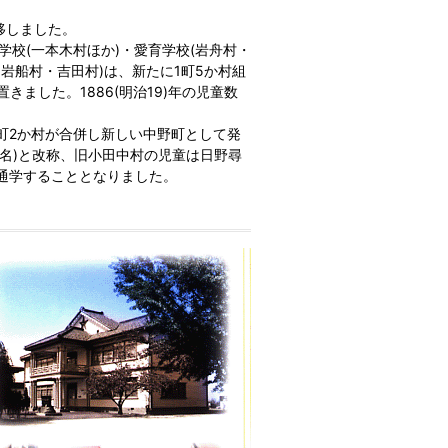
移しました。
徳学校(一本木村ほか)・愛育学校(岩舟村・
岩船村・吉田村)は、新たに1町5か村組
ました。1886(明治19)年の児童数
1町2か村が合併し新しい中野町として発
8名)と改称、旧小田中村の児童は日野尋
へ通学することとなりました。