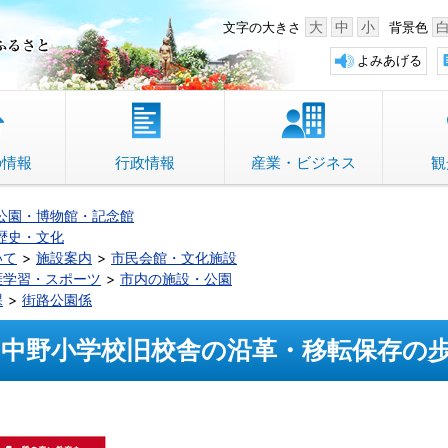
中野市 「故郷」のふるさと
大
中
小
文字の大きさ
背景色
よみあげる
の情報
行政情報
産業・ビジネス
観
公園・博物館・記念館
歴史・文化
いて
施設案内
市民会館・文化施設
涯学習・スポーツ
市内の施設・公園
課
街路公園係
中野小学校旧校舎の沿革・移転保存の