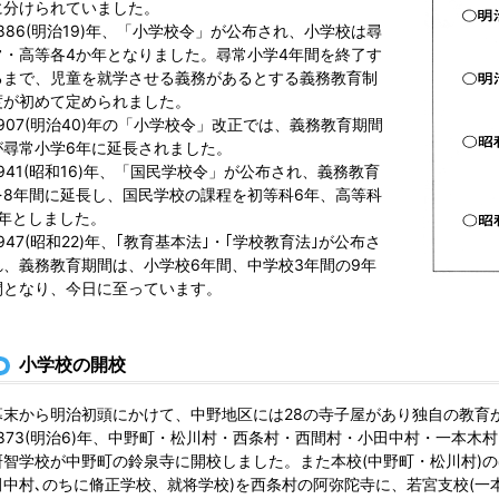
に分けられていました。
1886(明治19)年、「小学校令」が公布され、小学校は尋
常・高等各4か年となりました。尋常小学4年間を終了す
るまで、児童を就学させる義務があるとする義務教育制
度が初めて定められました。
1907(明治40)年の「小学校令」改正では、義務教育期間
が尋常小学6年に延長されました。
1941(昭和16)年、「国民学校令」が公布され、義務教育
を8年間に延長し、国民学校の課程を初等科6年、高等科
2年としました。
1947(昭和22)年、｢教育基本法｣・｢学校教育法｣が公布さ
れ、義務教育期間は、小学校6年間、中学校3年間の9年
間となり、今日に至っています。
小学校の開校
幕末から明治初頭にかけて、中野地区には28の寺子屋があり独自の教育
1873(明治6)年、中野町・松川村・西条村・西間村・小田中村・一本
研智学校が中野町の鈴泉寺に開校しました。また本校(中野町・松川村)の
田中村､のちに脩正学校、就将学校)を西条村の阿弥陀寺に、若宮支校(