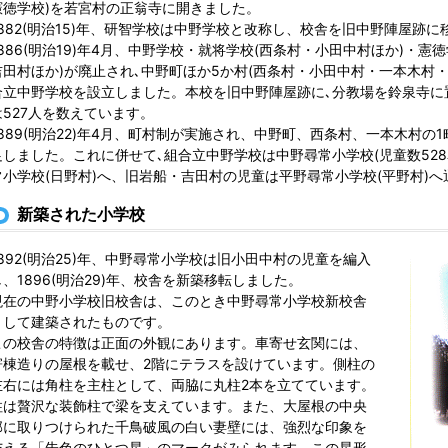
憲徳学校)を若宮村の正翁寺に開きました。
1882(明治15)年、研智学校は中野学校と改称し、校舎を旧中野陣屋跡に
1886(明治19)年4月、中野学校・就将学校(西条村・小田中村ほか)・憲
吉田村ほか)が廃止され､中野町ほか5か村(西条村・小田中村・一本木村・
合立中野学校を設立しました。本校を旧中野陣屋跡に､分教場を鈴泉寺に置き
は527人を数えています。
1889(明治22)年4月、町村制が実施され、中野町、西条村、一本木村の
足しました。これに併せて､組合立中野学校は中野尋常小学校(児童数52
常小学校(日野村)へ、旧岩船・吉田村の児童は平野尋常小学校(平野村)
新築された小学校
1892(明治25)年、中野尋常小学校は旧小田中村の児童を編入
し、1896(明治29)年、校舎を新築移転しました。
現在の中野小学校旧校舎は、このとき中野尋常小学校新校舎
として建築されたものです。
この校舎の特徴は正面の外観にあります。車寄せ玄関には、
寄棟造りの屋根を載せ、2階にテラスを設けています。側柱の
左右には角柱を主柱として、両脇に丸柱2本を立てています。
柱は贅沢な装飾柱で梁を支えています。また、大屋根の中央
部に取りつけられた千鳥破風の白い妻壁には、強烈な印象を
与える「朱色のひとつ星」のマークがみられます。この星形