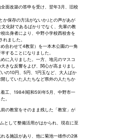
現地全面改築の答申を受け、翌年3月、旧校
とか保存の方法がないか｣との声があが
貴重な文化財であるばかりでなく、先輩の教
学校出身者により、中野小学校西校舎を
されました。
を含め合わせて4教室）を一本木公園の一角
折半することになりました。
集めに入りました。一方、地元のマスコ
の大きな反響をよび、関心が高まりまし
いの10円、5円、1円玉など、大人ばか
疎開していた人たちなど県外の人たちか
に着工、1984(昭和59)年5月、中野市一
した。
以前の教室をそのまま残した「教室」が
ジアムとして整備活用がはかられ、現在に至
れる施設があり、他に菊池一雄作の2体