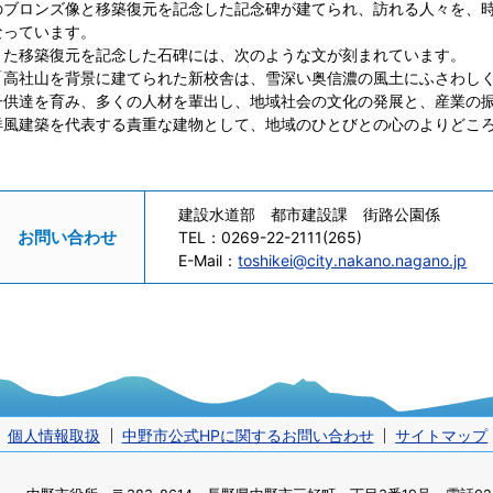
のブロンズ像と移築復元を記念した記念碑が建てられ、訪れる人々を、
なっています。
また移築復元を記念した石碑には、次のような文が刻まれています。
「高社山を背景に建てられた新校舎は、雪深い奥信濃の風土にふさわし
子供達を育み、多くの人材を輩出し、地域社会の文化の発展と、産業の
洋風建築を代表する責重な建物として、地域のひとびとの心のよりどこ
建設水道部 都市建設課 街路公園係
お問い合わせ
TEL：
0269-22-2111(265)
E-Mail：
toshikei@city.nakano.nagano.jp
個人情報取扱
中野市公式HPに関するお問い合わせ
サイトマップ