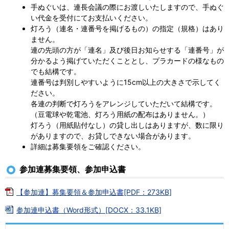
手ぬぐいは、連長会議の際にお渡しいたしますので、手ぬぐ
い代金を受付にてお支払いください。
灯ろう（連名・連番号を掲げるもの）の指定（規格）はあり
ません。
連の先頭の方が「連名」及び後日お知らせする「連番号」が
分かるよう掲げていただくこととし、プラカードの様なもの
でも結構です。
連番号は判別しやすいように15cm以上の大きさで示してく
ださい。
各連の判断で灯ろうをアレンジしていただいて結構です。
（豆電球や乾電池、灯ろう用紙の配布はありません。）
灯ろう（用紙貼付なし）の貸し出しはありますが、数に限り
がありますので、お貸しできない場合があります。
詳細は募集要領をご確認ください。
参加連募集要領、参加申込書
【参加連】募集要領＆参加申込書[PDF：273KB]
参加連申込書（Word形式）[DOCX：33.1KB]