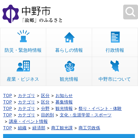
本
文
へ
移
動
防災・緊急時情報
暮らしの情報
行政情報
産業・ビジネス
観光情報
中野市について
TOP
カテゴリ
区分
お知らせ
TOP
カテゴリ
区分
募集情報
TOP
カテゴリ
分野
観光情報
祭り・イベント・体験
TOP
カテゴリ
目的別
文化・生涯学習・スポーツ
講座・イベント情報
TOP
組織
経済部
商工観光課
商工労政係