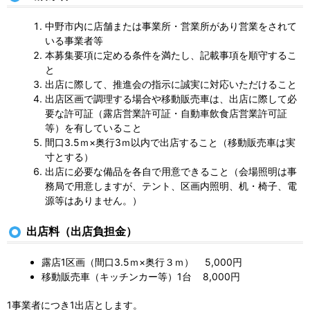
中野市内に店舗または事業所・営業所があり営業をされて
いる事業者等
本募集要項に定める条件を満たし、記載事項を順守するこ
と
出店に際して、推進会の指示に誠実に対応いただけること
出店区画で調理する場合や移動販売車は、出店に際して必
要な許可証（露店営業許可証・自動車飲食店営業許可証
等）を有していること
間口3.5ｍ×奥行3ｍ以内で出店すること（移動販売車は実
寸とする）
出店に必要な備品を各自で用意できること（会場照明は事
務局で用意しますが、テント、区画内照明、机・椅子、電
源等はありません。）
出店料（出店負担金）
露店1区画（間口3.5ｍ×奥行３ｍ） 5,000円
移動販売車（キッチンカー等）1台 8,000円
1事業者につき1出店とします。