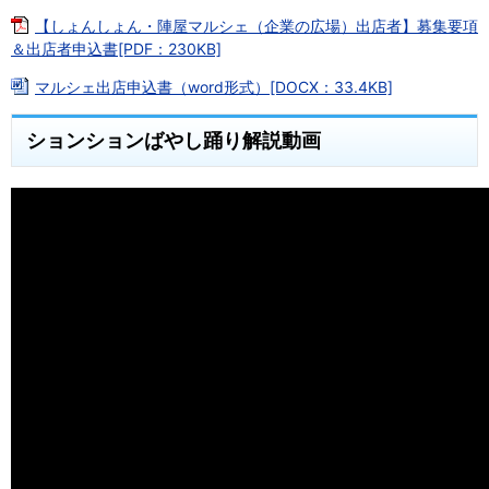
【しょんしょん・陣屋マルシェ（企業の広場）出店者】募集要項
＆出店者申込書[PDF：230KB]
マルシェ出店申込書（word形式）[DOCX：33.4KB]
ションションばやし踊り解説動画