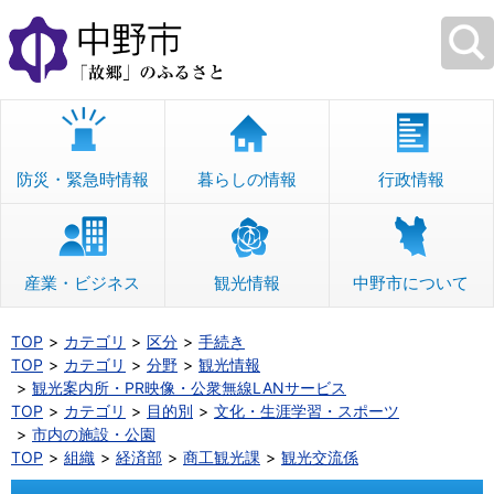
本
文
へ
移
動
防災・緊急時情報
暮らしの情報
行政情報
産業・ビジネス
観光情報
中野市について
TOP
カテゴリ
区分
手続き
TOP
カテゴリ
分野
観光情報
観光案内所・PR映像・公衆無線LANサービス
TOP
カテゴリ
目的別
文化・生涯学習・スポーツ
市内の施設・公園
TOP
組織
経済部
商工観光課
観光交流係