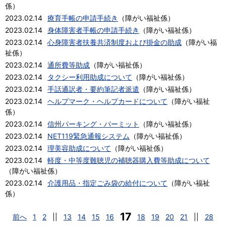
係
）
2023.02.14
療育手帳の申請手続き
（
障がい福祉係
）
2023.02.14
身体障害者手帳の申請手続き
（
障がい福祉係
）
2023.02.14
心身障害者扶養共済制度および掛金の助成
（
障がい福
祉係
）
2023.02.14
通所費等助成
（
障がい福祉係
）
2023.02.14
タクシー利用助成について
（
障がい福祉係
）
2023.02.14
手話通訳者・要約筆記者派遣
（
障がい福祉係
）
2023.02.14
ヘルプマーク・ヘルプカードについて
（
障がい福祉
係
）
2023.02.14
信州パーキング・パーミット
（
障がい福祉係
）
2023.02.14
NET119緊急通報システム
（
障がい福祉係
）
2023.02.14
理美容助成について
（
障がい福祉係
）
2023.02.14
軽度・中等度難聴児の補聴器購入費等助成について
（
障がい福祉係
）
2023.02.14
介護用品・指定ごみ袋の給付について
（
障がい福祉
係
）
17
前へ
1
2
||
13
14
15
16
18
19
20
21
||
28