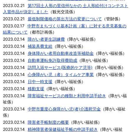
2023.02.21
第17回土人形の里信州なかの 土人形絵付けコンテスト
入賞作品が決定しました
（
観光交流係
）
2023.02.21
最低制限価格の算出方法の変更について
（
管財係
）
2023.02.17
中野市まちづくり基本計画（案）に対する意見募集の
結果について
（
都市計画係
）
2023.02.14
障がい者更生訓練費
（
障がい福祉係
）
2023.02.14
補装具費支給
（
障がい福祉係
）
2023.02.14
身体障がい者用自動車改造等補助金
（
障がい福祉係
）
2023.02.14
自動車運転免許取得費助成
（
障がい福祉係
）
2023.02.14
訪問入浴サービス(医療的ケア児等)
（
障がい福祉係
）
2023.02.14
心身障がい児（者）タイムケア事業
（
障がい福祉係
）
2023.02.14
日中一時支援
（
障がい福祉係
）
2023.02.14
移動支援
（
障がい福祉係
）
2023.02.14
障害福祉サービスの種類と利用申請手続き
（
障がい福
祉係
）
2023.02.14
中野市重度心身障がい児(者)介護慰労金
（
障がい福祉
係
）
2023.02.14
障害者手帳制度の概要
（
障がい福祉係
）
2023.02.14
精神障害者保健福祉手帳の申請手続き
（
障がい福祉