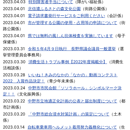
2023.04.03
特別障害者手当について
（
障がい福祉係
）
2023.04.01
北信濃ふるさとの森文化公園
（
街路公園係
）
2023.04.01
電子請求書発行サービスをご利用ください
（
会計係
）
2023.04.01
市が管理する公園の使用・占用等の申請について
（
街
路公園係
）
2023.04.01
県では無料の風しん抗体検査を実施しています
（
母子
保健係
）
2023.03.31
令和５年4月９日執行 長野県議会議員一般選挙
（
選
挙管理委員会事務局
）
2023.03.30
消費生活トラブル事例【2022年度掲載分】
（
消費生
活相談係
）
2023.03.28
いいね！きみのなかの「なかの」動画コンテスト
2022 入賞作品決定！
（
青少年未来係
）
2023.03.24
中野市市民会館「ソソラホール」シンボルマーク決
定！！
（
文化振興係
）
2023.03.22
中野市立地適正化計画の公表と届出制度について
（
都
市計画係
）
2023.03.20
「中野市総合浸水対策計画」の策定について
（
土木
係
）
2023.03.14
自転車乗車用ヘルメット着用努力義務化について
（
生