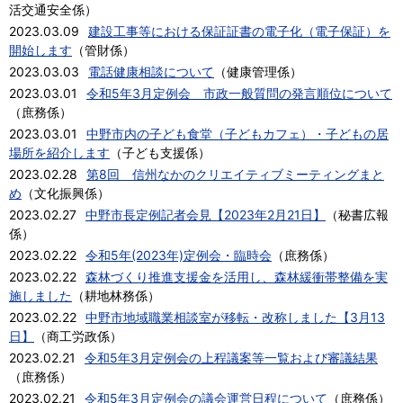
活交通安全係
）
2023.03.09
建設工事等における保証証書の電子化（電子保証）を
開始します
（
管財係
）
2023.03.03
電話健康相談について
（
健康管理係
）
2023.03.01
令和5年3月定例会 市政一般質問の発言順位について
（
庶務係
）
2023.03.01
中野市内の子ども食堂（子どもカフェ）・子どもの居
場所を紹介します
（
子ども支援係
）
2023.02.28
第8回 信州なかのクリエイティブミーティングまと
め
（
文化振興係
）
2023.02.27
中野市長定例記者会見【2023年2月21日】
（
秘書広報
係
）
2023.02.22
令和5年(2023年)定例会・臨時会
（
庶務係
）
2023.02.22
森林づくり推進支援金を活用し、森林緩衝帯整備を実
施しました
（
耕地林務係
）
2023.02.22
中野市地域職業相談室が移転・改称しました【3月13
日】
（
商工労政係
）
2023.02.21
令和5年3月定例会の上程議案等一覧および審議結果
（
庶務係
）
2023.02.21
令和5年3月定例会の議会運営日程について
（
庶務係
）