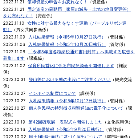
2023.11.21
償却資産の申告をお忘れなく！
（
資産係
）
2023.11.21
固定資産の異動届（家屋の滅失・土地の地目変更等）
をお忘れなく！
（
資産係
）
2023.11.10
女性に対する暴力をなくす運動（パープルリボン運
動）
（
男女共同参画係
）
2023.11.09
入札結果情報（令和5年10月27日執行）
（
管財係
）
2023.11.06
入札結果情報（令和5年10月20日執行）
（
管財係
）
2023.11.06
「令和8年度各種納税通知書用封筒」へ掲載する広告を
募集します
（
課税係
）
2023.11.02
保育所民営化に係る市民懇談会を開催します
（
施設
係
）
2023.10.31
登山等における熊の出没にご注意ください
（
観光交流
係
）
2023.10.27
インボイス制度について
（
課税係
）
2023.10.27
入札結果情報（令和5年10月17日執行）
（
管財係
）
2023.10.27
個人住民税の特別徴収税額通知の電子化について
（
課
税係
）
2023.10.19
第42回礰珉展 表彰式を開催しました
（
文化振興係
）
2023.10.16
入札結果情報（令和5年9月20日執行）
（
管財係
）
2023.10.02
国土利用計画法に基づく届出について
（
都市計画係
）