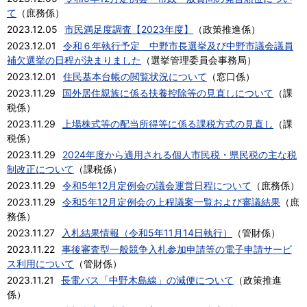
て
（
庶務係
）
2023.12.05
市民満足度調査【2023年度】
（
政策推進係
）
2023.12.01
令和６年執行予定 中野市長選挙及び中野市議会議員
補欠選挙の日程が決まりました
（
選挙管理委員会事務局
）
2023.12.01
住民基本台帳の閲覧状況について
（
窓口係
）
2023.11.29
国外居住親族に係る扶養控除等の見直しについて
（
課
税係
）
2023.11.29
上場株式等の配当所得等に係る課税方式の見直し
（
課
税係
）
2023.11.29
2024年度から適用される個人市民税・県民税の主な税
制改正について
（
課税係
）
2023.11.29
令和5年12月定例会の議会運営日程について
（
庶務係
）
2023.11.29
令和5年12月定例会の上程議案一覧および審議結果
（
庶
務係
）
2023.11.27
入札結果情報（令和5年11月14日執行）
（
管財係
）
2023.11.22
事後審査型一般競争入札参加申請等の電子申請サービ
ス利用について
（
管財係
）
2023.11.21
長電バス「中野木島線」の減便について
（
政策推進
係
）