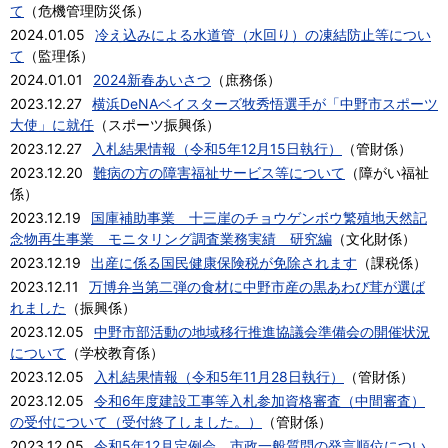
て
（
危機管理防災係
）
2024.01.05
冷え込みによる水道管（水回り）の凍結防止等につい
て
（
監理係
）
2024.01.01
2024新春あいさつ
（
庶務係
）
2023.12.27
横浜DeNAベイスターズ牧秀悟選手が「中野市スポーツ
大使」に就任
（
スポーツ振興係
）
2023.12.27
入札結果情報（令和5年12月15日執行）
（
管財係
）
2023.12.20
難病の方の障害福祉サービス等について
（
障がい福祉
係
）
2023.12.19
国庫補助事業 十三崖のチョウゲンボウ繁殖地天然記
念物再生事業 モニタリング調査業務実績 研究編
（
文化財係
）
2023.12.19
出産に係る国民健康保険税が免除されます
（
課税係
）
2023.12.11
万博弁当第二弾の食材に中野市産の黒あわび茸が選ば
れました
（
振興係
）
2023.12.05
中野市部活動の地域移行推進協議会準備会の開催状況
について
（
学校教育係
）
2023.12.05
入札結果情報（令和5年11月28日執行）
（
管財係
）
2023.12.05
令和6年度建設工事等入札参加資格審査（中間審査）
の受付について（受付終了しました。）
（
管財係
）
2023.12.05
令和5年12月定例会 市政一般質問の発言順位につい