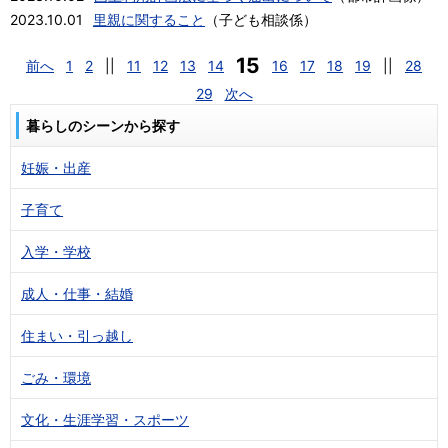
2023.10.01
里親に関すること
（
子ども相談係
）
15
前へ
1
2
||
11
12
13
14
16
17
18
19
||
28
29
次へ
暮らしのシーンから探す
妊娠・出産
子育て
入学・学校
成人・仕事・結婚
住まい・引っ越し
ごみ・環境
文化・生涯学習・スポーツ