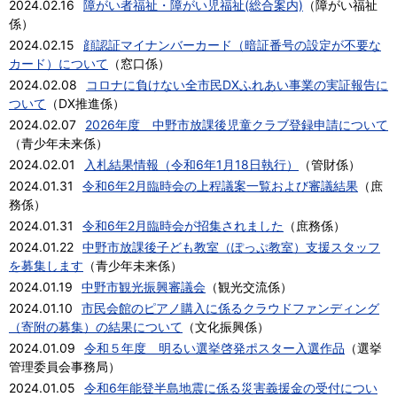
2024.02.16
障がい者福祉・障がい児福祉(総合案内)
（
障がい福祉
係
）
2024.02.15
顔認証マイナンバーカード（暗証番号の設定が不要な
カード）について
（
窓口係
）
2024.02.08
コロナに負けない全市民DXふれあい事業の実証報告に
ついて
（
DX推進係
）
2024.02.07
2026年度 中野市放課後児童クラブ登録申請について
（
青少年未来係
）
2024.02.01
入札結果情報（令和6年1月18日執行）
（
管財係
）
2024.01.31
令和6年2月臨時会の上程議案一覧および審議結果
（
庶
務係
）
2024.01.31
令和6年2月臨時会が招集されました
（
庶務係
）
2024.01.22
中野市放課後子ども教室（ぽっぷ教室）支援スタッフ
を募集します
（
青少年未来係
）
2024.01.19
中野市観光振興審議会
（
観光交流係
）
2024.01.10
市民会館のピアノ購入に係るクラウドファンディング
（寄附の募集）の結果について
（
文化振興係
）
2024.01.09
令和５年度 明るい選挙啓発ポスター入選作品
（
選挙
管理委員会事務局
）
2024.01.05
令和6年能登半島地震に係る災害義援金の受付につい