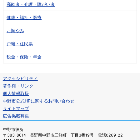
高齢者・介護・障がい者
健康・福祉・医療
お悔やみ
戸籍・住民票
税金・保険・年金
アクセシビリティ
著作権・リンク
個人情報取扱
中野市公式HPに関するお問い合わせ
サイトマップ
広告掲載募集
中野市役所
〒383-8614 長野県中野市三好町一丁目3番19号 電話0269-22-