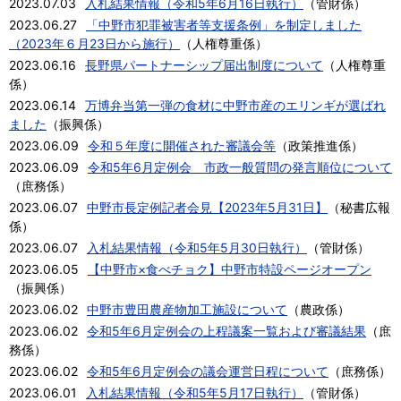
2023.07.03
入札結果情報（令和5年6月16日執行）
（
管財係
）
2023.06.27
「中野市犯罪被害者等支援条例」を制定しました
（2023年６月23日から施行）
（
人権尊重係
）
2023.06.16
長野県パートナーシップ届出制度について
（
人権尊重
係
）
2023.06.14
万博弁当第一弾の食材に中野市産のエリンギが選ばれ
ました
（
振興係
）
2023.06.09
令和５年度に開催された審議会等
（
政策推進係
）
2023.06.09
令和5年6月定例会 市政一般質問の発言順位について
（
庶務係
）
2023.06.07
中野市長定例記者会見【2023年5月31日】
（
秘書広報
係
）
2023.06.07
入札結果情報（令和5年5月30日執行）
（
管財係
）
2023.06.05
【中野市×食べチョク】中野市特設ページオープン
（
振興係
）
2023.06.02
中野市豊田農産物加工施設について
（
農政係
）
2023.06.02
令和5年6月定例会の上程議案一覧および審議結果
（
庶
務係
）
2023.06.02
令和5年6月定例会の議会運営日程について
（
庶務係
）
2023.06.01
入札結果情報（令和5年5月17日執行）
（
管財係
）