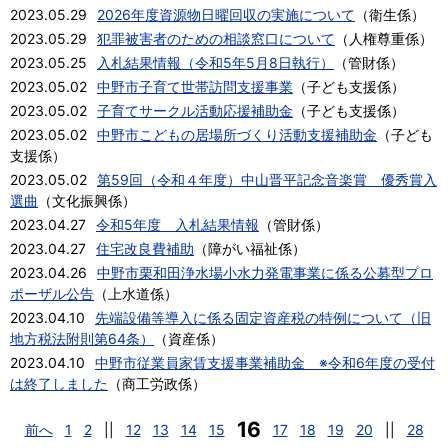
2023.05.29
2026年度資源物日曜回収の実施について
（
衛生係
）
2023.05.29
犯罪被害者のための相談窓口について
（
人権尊重係
）
2023.05.25
入札結果情報（令和5年5月8日執行）
（
管財係
）
2023.05.02
中野市子育て世帯訪問支援事業
（
子ども支援係
）
2023.05.02
子育てサークル活動応援補助金
（
子ども支援係
）
2023.05.02
中野市こどもの居場所づくり活動支援補助金
（
子ども
支援係
）
2023.05.02
第59回（令和４年度）中山晋平記念音楽賞 優秀賞入
選曲
（
文化振興係
）
2023.04.27
令和5年度 入札結果情報
（
管財係
）
2023.04.27
住宅改良費補助
（
障がい福祉係
）
2023.04.26
中野市栗和田浄水場小水力発電事業に係る公募型プロ
ポーザル公告
（
上水道係
）
2023.04.10
先端設備等導入に係る固定資産税の特例について（旧
地方税法附則第64条）
（
資産係
）
2023.04.10
中野市従業員家賃支援事業補助金 ※令和6年度の受付
は終了しました
（
商工労政係
）
16
前へ
1
2
||
12
13
14
15
17
18
19
20
||
28