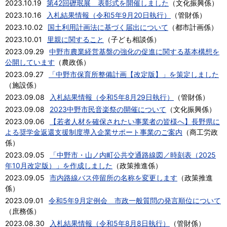
2023.10.19
第42回礰珉展 表彰式を開催しました
（
文化振興係
）
2023.10.16
入札結果情報（令和5年9月20日執行）
（
管財係
）
2023.10.02
国土利用計画法に基づく届出について
（
都市計画係
）
2023.10.01
里親に関すること
（
子ども相談係
）
2023.09.29
中野市農業経営基盤の強化の促進に関する基本構想を
公開しています
（
農政係
）
2023.09.27
「中野市保育所整備計画【改定版】」を策定しました
（
施設係
）
2023.09.08
入札結果情報（令和5年8月29日執行）
（
管財係
）
2023.09.08
2023中野市民音楽祭の開催について
（
文化振興係
）
2023.09.06
【若者人材を確保されたい事業者の皆様へ】長野県に
よる奨学⾦返還⽀援制度導入企業サポート事業のご案内
（
商工労政
係
）
2023.09.05
「中野市・山ノ内町公共交通路線図／時刻表（2025
年10月改定版）」を作成しました
（
政策推進係
）
2023.09.05
市内路線バス停留所の名称を変更します
（
政策推進
係
）
2023.09.01
令和5年9月定例会 市政一般質問の発言順位について
（
庶務係
）
2023.08.30
入札結果情報（令和5年8月8日執行）
（
管財係
）