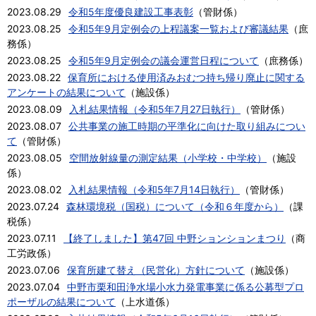
2023.08.29
令和5年度優良建設工事表彰
（
管財係
）
2023.08.25
令和5年9月定例会の上程議案一覧および審議結果
（
庶
務係
）
2023.08.25
令和5年9月定例会の議会運営日程について
（
庶務係
）
2023.08.22
保育所における使用済みおむつ持ち帰り廃止に関する
アンケートの結果について
（
施設係
）
2023.08.09
入札結果情報（令和5年7月27日執行）
（
管財係
）
2023.08.07
公共事業の施工時期の平準化に向けた取り組みについ
て
（
管財係
）
2023.08.05
空間放射線量の測定結果（小学校・中学校）
（
施設
係
）
2023.08.02
入札結果情報（令和5年7月14日執行）
（
管財係
）
2023.07.24
森林環境税（国税）について（令和６年度から）
（
課
税係
）
2023.07.11
【終了しました】第47回 中野ションションまつり
（
商
工労政係
）
2023.07.06
保育所建て替え（民営化）方針について
（
施設係
）
2023.07.04
中野市栗和田浄水場小水力発電事業に係る公募型プロ
ポーザルの結果について
（
上水道係
）