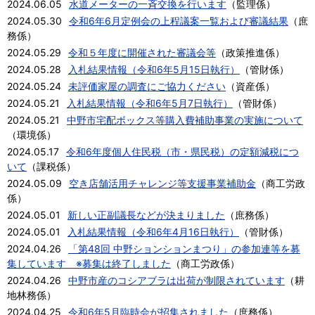
2024.06.05
水道メーターの一斉交換を行います
（
監理係
）
2024.05.30
令和6年6月定例会の上程議案一覧および審議結果
（
庶
務係
）
2024.05.29
令和５年度に開催された審議会等
（
政策推進係
）
2024.05.28
入札結果情報（令和6年5月15日執行）
（
管財係
）
2024.05.24
未評価家屋の調査にご協力ください
（
資産係
）
2024.05.21
入札結果情報（令和6年5月7日執行）
（
管財係
）
2024.05.21
中野市宅配ボックス等購入費補助事業の実施について
（
環境係
）
2024.05.17
令和6年度個人住民税（市・県民税）の定額減税につ
いて
（
課税係
）
2024.05.09
空き店舗活用チャレンジ等支援事業補助金
（
商工労政
係
）
2024.05.01
新しい正副議長などが決まりました
（
庶務係
）
2024.05.01
入札結果情報（令和6年4月16日執行）
（
管財係
）
2024.04.26
「第48回 中野ションションまつり」の参加連等を募
集しています ※募集は終了しました
（
商工労政係
）
2024.04.26
中野市産のコシアブラは出荷が制限されています
（
耕
地林務係
）
2024.04.25
令和6年5月臨時会が招集されました
（
庶務係
）