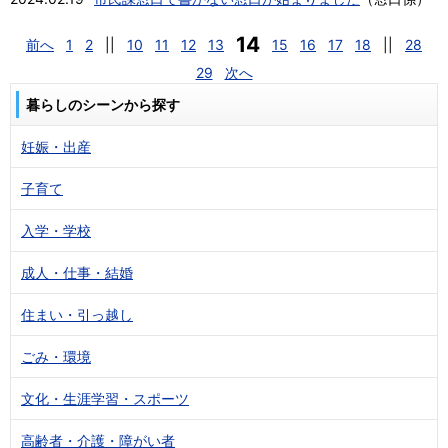
14
前へ
1
2
||
10
11
12
13
15
16
17
18
||
28
29
次へ
暮らしのシーンから探す
妊娠・出産
子育て
入学・学校
成人・仕事・結婚
住まい・引っ越し
ごみ・環境
文化・生涯学習・スポーツ
高齢者・介護・障がい者