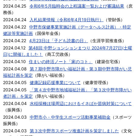
2024.04.25
令和6年5月臨時会の上程議案一覧および審議結果
（
庶
務係
）
2024.04.24
入札結果情報（令和6年4月19日執行）
（
管財係
）
2024.04.22
中野市保健事業実施計画（データヘルス計画）・特定
健診等実施計画
（
国保年金係
）
2024.04.22
4月23日は「子ども読書の日」
（
生涯学習推進係
）
2024.04.12
第48回 中野ションションまつり 2024年7月27日(土曜
日)に開催しました！
（
商工労政係
）
2024.04.10
住まいの終活ノート「家のコト」
（
建築住宅係
）
2024.04.08
第７期中野市障がい福祉計画・第３期中野市障がい児
福祉計画を策定
（
障がい福祉係
）
2024.04.05
健康記録応援事業について
（
健康管理係
）
2024.04.05
「第４次中野市地域福祉計画」「第３次中野市障がい
者計画」を策定
（
障がい福祉係
）
2024.04.04
水稲採種ほ場周辺におけるイネばか苗病対策について
（
振興係
）
2024.04.03
中野市小・中学生スポーツ活動事業補助金
（
スポーツ
振興係
）
2024.04.03
第３次中野市スポーツ推進計画を策定しました
（
文化