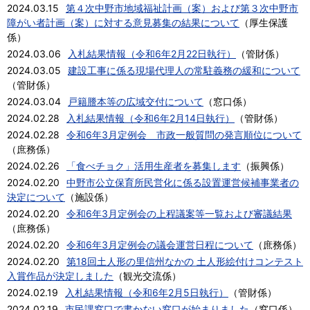
2024.03.15
第４次中野市地域福祉計画（案）および第３次中野市
障がい者計画（案）に対する意見募集の結果について
（
厚生保護
係
）
2024.03.06
入札結果情報（令和6年2月22日執行）
（
管財係
）
2024.03.05
建設工事に係る現場代理人の常駐義務の緩和について
（
管財係
）
2024.03.04
戸籍謄本等の広域交付について
（
窓口係
）
2024.02.28
入札結果情報（令和6年2月14日執行）
（
管財係
）
2024.02.28
令和6年3月定例会 市政一般質問の発言順位について
（
庶務係
）
2024.02.26
「食べチョク」活用生産者を募集します
（
振興係
）
2024.02.20
中野市公立保育所民営化に係る設置運営候補事業者の
決定について
（
施設係
）
2024.02.20
令和6年3月定例会の上程議案等一覧および審議結果
（
庶務係
）
2024.02.20
令和6年3月定例会の議会運営日程について
（
庶務係
）
2024.02.20
第18回土人形の里信州なかの 土人形絵付けコンテスト
入賞作品が決定しました
（
観光交流係
）
2024.02.19
入札結果情報（令和6年2月5日執行）
（
管財係
）
2024.02.19
市民課窓口で書かない窓口が始まりました
（
窓口係
）