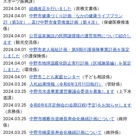
スポーツ振興課
）
2024.04.01
組織改正を行いました
（
庶務文書係
）
2024.04.01
中野市健康づくり計画「なかの健康ライフプラン
21（第3次）」及び中野市食育推進計画（第４次）
（
保健医療推進
係
）
2024.04.01
公営温泉施設の民間譲渡後の運営形態について紹介し
ます
（
観光交流係
）
2024.04.01
中野市老人福祉計画・第9期介護保険事業計画を策定
しました
（
介護保険係
）
2024.04.01
中野市地球温暖化防止実行計画（区域施策編）を策定
しました
（
環境係
）
2024.04.01
中野市こども家庭センター
（
子ども相談係
）
2024.03.26
入札結果情報（令和6年3月11日執行）
（
管財係
）
2024.03.25
中野市水道事業運営審議会委員を募集します
（
上下水
道課
）
2024.03.25
令和6年6月定例会の会期日程(予定)をお知らせします
（
庶務係
）
2024.03.25
中野市横断歩道橋長寿命化修繕計画について
（
維持
係
）
2024.03.25
中野市橋梁長寿命化修繕計画について
（
維持係
）