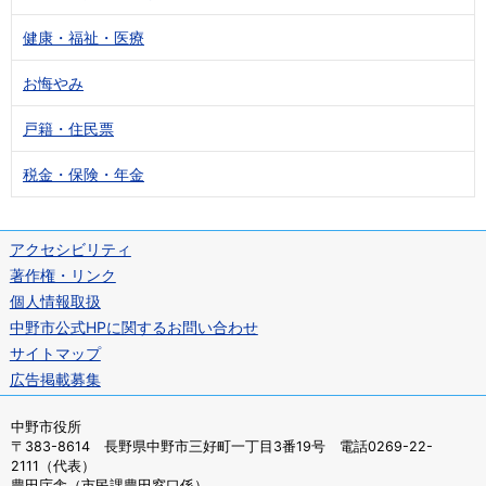
健康・福祉・医療
お悔やみ
戸籍・住民票
税金・保険・年金
アクセシビリティ
著作権・リンク
個人情報取扱
中野市公式HPに関するお問い合わせ
サイトマップ
広告掲載募集
中野市役所
〒383-8614 長野県中野市三好町一丁目3番19号 電話0269-22-
2111（代表）
豊田庁舎（市民課豊田窓口係）