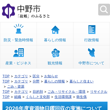
本
文
へ
移
動
防災・緊急時情報
暮らしの情報
行政情報
産業・ビジネス
観光情報
中野市について
TOP
カテゴリ
区分
お知らせ
TOP
カテゴリ
分野
暮らしの情報
暮らしと住まい
ごみ・資源
TOP
カテゴリ
目的別
ごみ・リサイクル・環境
リサイクル
TOP
組織
くらしと文化部
生活環境課
衛生係
2026年度資源物日曜回収の実施について