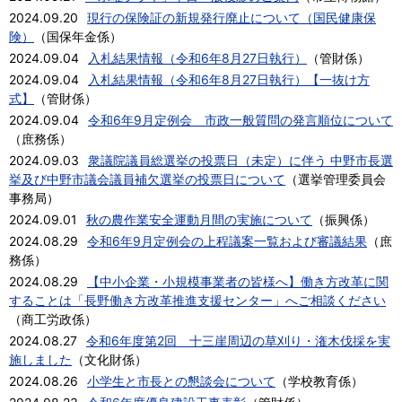
2024.09.20
現行の保険証の新規発行廃止について（国民健康保
険）
（
国保年金係
）
2024.09.04
入札結果情報（令和6年8月27日執行）
（
管財係
）
2024.09.04
入札結果情報（令和6年8月27日執行）【一抜け方
式】
（
管財係
）
2024.09.04
令和6年9月定例会 市政一般質問の発言順位について
（
庶務係
）
2024.09.03
衆議院議員総選挙の投票日（未定）に伴う 中野市長選
挙及び中野市議会議員補欠選挙の投票日について
（
選挙管理委員会
事務局
）
2024.09.01
秋の農作業安全運動月間の実施について
（
振興係
）
2024.08.29
令和6年9月定例会の上程議案一覧および審議結果
（
庶
務係
）
2024.08.29
【中小企業・小規模事業者の皆様へ】働き方改革に関
することは「長野働き方改革推進支援センター」へご相談ください
（
商工労政係
）
2024.08.27
令和6年度第2回 十三崖周辺の草刈り・潅木伐採を実
施しました
（
文化財係
）
2024.08.26
小学生と市長との懇談会について
（
学校教育係
）