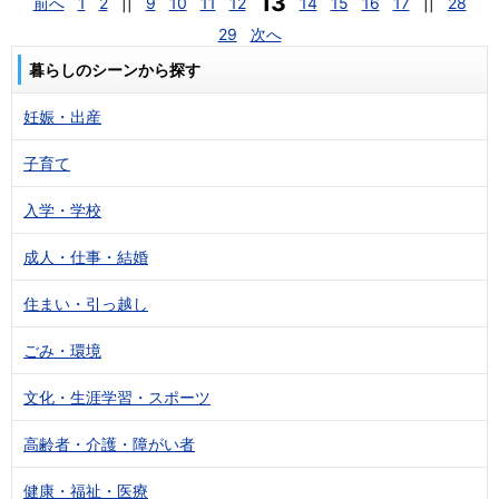
13
前へ
1
2
||
9
10
11
12
14
15
16
17
||
28
29
次へ
暮らしのシーンから探す
妊娠・出産
子育て
入学・学校
成人・仕事・結婚
住まい・引っ越し
ごみ・環境
文化・生涯学習・スポーツ
高齢者・介護・障がい者
健康・福祉・医療