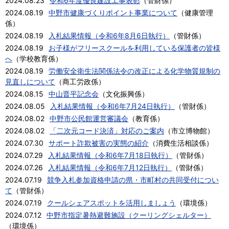
2024.08.23
令和6年度優良建設工事表彰
（
管財係
）
2024.08.19
中野市健康づくりポイント事業について
（
健康管理
係
）
2024.08.19
入札結果情報（令和6年8月6日執行）
（
管財係
）
2024.08.19
お子様がフリースクールを利用している保護者の皆様
へ
（
学校教育係
）
2024.08.19
労働安全衛生法関係法令の改正による化学物質規制の
見直しについて
（
商工労政係
）
2024.08.15
中山晋平記念会
（
文化振興係
）
2024.08.05
入札結果情報（令和6年7月24日執行）
（
管財係
）
2024.08.02
中野市公民館運営審議会
（
教育係
）
2024.08.02
「二次元コード決済」対応のご案内
（
市立博物館
）
2024.07.30
サポート詐欺被害の実態の紹介
（
消費生活相談係
）
2024.07.29
入札結果情報（令和6年7月18日執行）
（
管財係
）
2024.07.26
入札結果情報（令和6年7月12日執行）
（
管財係
）
2024.07.19
競争入札参加資格申請の県・市町村の共同受付につい
て
（
管財係
）
2024.07.19
クールシェアスポットを活用しましょう
（
環境係
）
2024.07.12
中野市指定暑熱避難施設（クーリングシェルター）
（
環境係
）