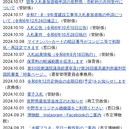
2024.10.17
競争入札参加資格申請の長野県・市町村の共同受付に
ついて
（
管財係
）
2024.10.17
令和7・8・9年度建設工事等入札参加資格の申請につ
いて（令和6年12月24日修正）
（
管財係
）
2024.10.10
入札公告（令和6年10月10日公告)
（
管財係
）
2024.10.10
入札案件 令和6年10月28日執行
（
管財係
）
2024.10.08
マイナンバ―カードの暗証番号がコンビニ等で初期
化・再設定できます
（
窓口係
）
2024.10.07
入札結果情報（令和6年9月18日執行）
（
管財係
）
2024.10.07
保育料の軽減範囲を拡充します
（
保育係
）
2024.10.05
第50回衆議院議員総選挙及び第26回最高裁判所裁判官
国民審査「特集ページ」
（
選挙管理委員会事務局
）
2024.10.03
令和6年12月定例会の会期日程(予定)をお知らせします
（
庶務係
）
2024.10.02
電子入札
（
管財係
）
2024.10.01
長野県最低賃金改正のお知らせ
（
商工労政係
）
2024.10.01
中野市オリジナル婚姻届をご利用ください
（
窓口係
）
2024.09.21
博物館 Instagram・Facebookのご案内
（
市立博物
館
）
2024.09.21
「水曜プラネ」平日一般投影のご案内
（
市立博物館
）