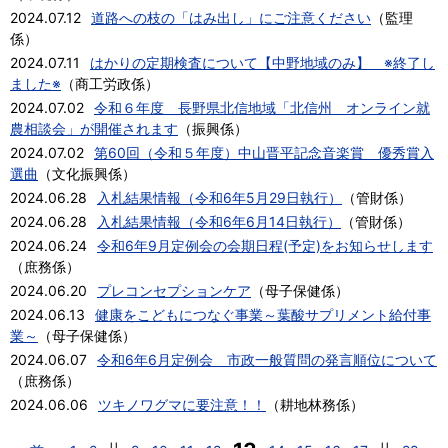
2024.07.12
道路への枝の「はみ出し」にご注意ください
（
監理
係
）
2024.07.11
はかりの定期検査について【中野地域のみ】 ※終了し
ました※
（
商工労政係
）
2024.07.02
令和６年度 長野県北信地域「北信州 オンライン就
農相談会」が開催されます
（
振興係
）
2024.07.02
第60回（令和５年度）中山晋平記念音楽賞 優秀賞入
選曲
（
文化振興係
）
2024.06.28
入札結果情報（令和6年5月29日執行）
（
管財係
）
2024.06.28
入札結果情報（令和6年6月14日執行）
（
管財係
）
2024.06.24
令和6年9月定例会の会期日程(予定)をお知らせします
（
庶務係
）
2024.06.20
プレコンセプションケア
（
母子保健係
）
2024.06.13
健康をこどもにつなぐ事業～葉酸サプリメント給付事
業～
（
母子保健係
）
2024.06.07
令和6年6月定例会 市政一般質問の発言順位について
（
庶務係
）
2024.06.06
ツキノワグマに要注意！！
（
耕地林務係
）