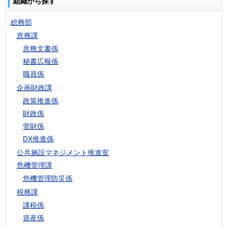
組織から探す
総務部
庶務課
庶務文書係
秘書広報係
職員係
企画財政課
政策推進係
財政係
管財係
DX推進係
公共施設マネジメント推進室
危機管理課
危機管理防災係
税務課
課税係
資産係