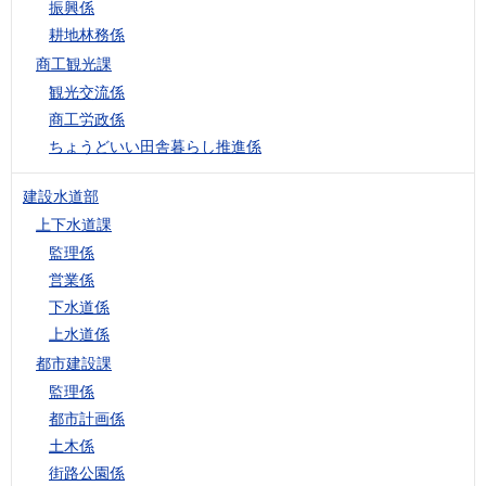
振興係
耕地林務係
商工観光課
観光交流係
商工労政係
ちょうどいい田舎暮らし推進係
建設水道部
上下水道課
監理係
営業係
下水道係
上水道係
都市建設課
監理係
都市計画係
土木係
街路公園係