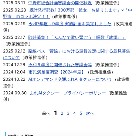
2025.03.11
中野市総合計画審議会の開催状況
（
政策推進係
）
2025.02.28
累計発行部数1,300万部「彼女、お借りします」×「中
野市」のコラボ決定！！
（
政策推進係
）
2025.02.19
令和7年度～9年度 実施計画を策定しました
（
政策推進
係
）
2025.02.17
随時募集！「みんなで歌い繋ごう！唱歌『故郷』」
（
政策推進係
）
2025.02.12
路線バス「菅線」における運賃改定に関する意見募集
について
（
政策推進係
）
2024.12.26
令和６年度に開催された審議会等
（
政策推進係
）
2024.12.04
市民満足度調査【2024年度】
（
政策推進係
）
2024.10.22
AIオンデマンド交通ふれAIタクシーについて
（
政策推
進係
）
2024.09.30
ふれAIタクシー プライバシーポリシー
（
政策推進
係
）
1
前へ
2
3
4
5
次へ