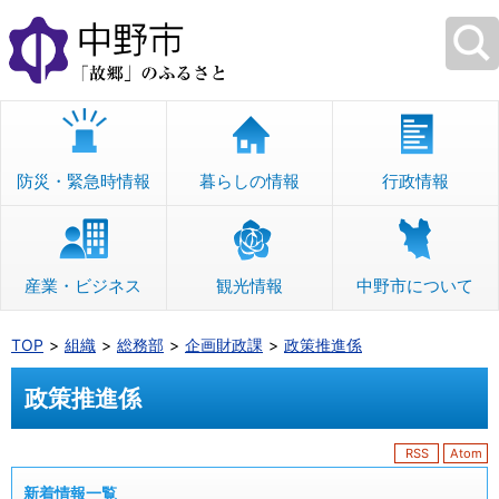
本
文
へ
移
動
防災・緊急時情報
暮らしの情報
行政情報
産業・ビジネス
観光情報
中野市について
TOP
組織
総務部
企画財政課
政策推進係
政策推進係
RSS
Atom
新着情報一覧