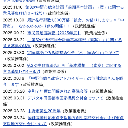
る意見募集の結果
（
政策推進係
）
2025.11.10
第3次中野市総合計画「前期基本計画」（案）に関する
意見募集(11/10～12/5)
（
政策推進係
）
2025.10.30
累計発行部数1,300万部「彼女、お借りします」×「中
野市」 なかのかのかり祭の開催！！
（
政策推進係
）
2025.09.22
市民満足度調査【2025年度】
（
政策推進係
）
2025.08.22
「第3次中野市総合計画基本構想（素案）」に関する
意見募集の結果
（
政策推進係
）
2025.07.30
定額減税に係る調整給付金（不足額給付）について
（
政策推進係
）
2025.07.02
第3次中野市総合計画「基本構想」（素案）に関する
意見募集(7/14～8/7)
（
政策推進係
）
2025.06.16
「中野市総合政策アドバイザー」の市川篤志さんを紹
介します
（
政策推進係
）
2025.05.28
令和７年度に開催された審議会等
（
政策推進係
）
2025.03.31
デジタル田園都市国家構想交付金について
（
政策推進
係
）
2025.03.28
中野市誕生20周年
（
政策推進係
）
2025.03.24
物価高騰対応重点支援地方創生臨時交付金および重点
支援地方交付金について
（
政策推進係
）