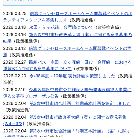
2026.03.25
信濃グランセローズホームゲーム開幕戦イベントのボ
ランティアスタッフを募集します
（
政策推進係
）
2026.03.18
永田・立ヶ花線、合庁線について
（
政策推進係
）
2026.03.16
第５次中野市行政改革大綱（案）に関する意見募集の
結果
（
政策推進係
）
2026.03.12
信濃グランセローズホームゲーム開幕戦イベントの実
施
（
政策推進係
）
2026.02.27
路線バス「永田・立ヶ花線」及び「合庁線」における
運賃改定に関する意見募集について
（
政策推進係
）
2026.02.20
令和8年度～10年度 実施計画を策定しました
（
政策推
進係
）
2026.02.10
令和８年度中野市公共施設太陽光発電設備導入事業に
係る公募型プロポーザル公告
（
政策推進係
）
2026.02.04
第3次中野市総合計画 前期基本計画を策定しました
（
政策推進係
）
2026.02.04
第5次中野市行政改革大綱（案）に関する意見募集
(2/4～3/3)
（
政策推進係
）
2026.02.04
第3次中野市総合計画「前期基本計画」（案）に関す