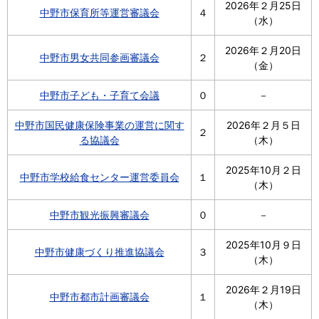
2026年２月25日
中野市保育所等運営審議会
４
（水）
2026年２月20日
中野市男女共同参画審議会
２
（金）
中野市子ども・子育て会議
０
－
中野市国民健康保険事業の運営に関す
2026年２月５日
２
る協議会
（木）
2025年10月２日
中野市学校給食センター運営委員会
１
（木）
中野市観光振興審議会
０
－
2025年10月９日
中野市健康づくり推進協議会
３
（木）
2026年２月19日
中野市都市計画審議会
１
（木）