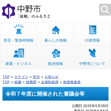
本
文
へ
移
動
防災・緊急時情報
暮らしの情報
行政情報
産業・ビジネス
観光情報
中野市について
TOP
カテゴリ
区分
お知らせ
TOP
組織
総務部
企画財政課
政策推進係
令和７年度に開催された審議会等
公開日 2025年5月28日
更新日 2026年6月5日