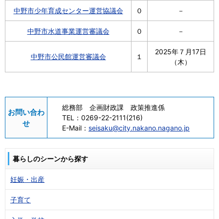
中野市少年育成センター運営協議会
０
－
中野市水道事業運営審議会
０
－
2025年７月17日
中野市公民館運営審議会
１
（木）
総務部 企画財政課 政策推進係
お問い合わ
TEL：
0269-22-2111(216)
せ
E-Mail：
seisaku@city.nakano.nagano.jp
暮らしのシーンから探す
妊娠・出産
子育て