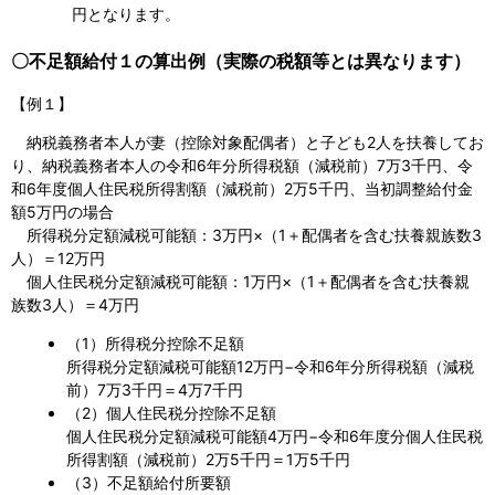
円となります。
〇不足額給付１の算出例（実際の税額等とは異なります）
【例１】
納税義務者本人が妻（控除対象配偶者）と子ども2人を扶養してお
り、納税義務者本人の令和6年分所得税額（減税前）7万3千円、令
和6年度個人住民税所得割額（減税前）2万5千円、当初調整給付金
額5万円の場合
所得税分定額減税可能額：3万円×（1＋配偶者を含む扶養親族数3
人）＝12万円
個人住民税分定額減税可能額：1万円×（1＋配偶者を含む扶養親
族数3人）＝4万円
（1）所得税分控除不足額
所得税分定額減税可能額12万円−令和6年分所得税額（減税
前）7万3千円＝4万7千円
（2）個人住民税分控除不足額
個人住民税分定額減税可能額4万円−令和6年度分個人住民税
所得割額（減税前）2万5千円＝1万5千円
（3）不足額給付所要額