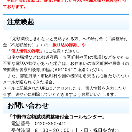
※
給付金の支給は、審査が完了したものから順次振り込みを行っ
ております。
注意喚起
「定額減税しきれないと見込まれる方」への給付金（「調整給付
金（不足額給付）」）の
「振り込め詐欺」や
「個人情報の詐取」
にご注意ください。
自宅や職場などに都道府県・市区町村や国(の職員)などをかたる
不審な電話や郵便があった場合は、お住まいの市区町村や最寄りの
警察署か警察相談専用電話(＃9110)にご連絡ください。
また、都道府県・市区町村や国の機関を名乗るお心当たりのない
メールが送られてきた場合、
メールに記載されたURLにアクセスしたり、個人情報を入力したり
せず、速やかに削除していただきますようお願いいたします。
お問い合わせ
「中野市定額減税調整給付金コールセンター」
電話番号 0120-350-411
受付時間 8：30～20：00（土・日・祝日を含む）