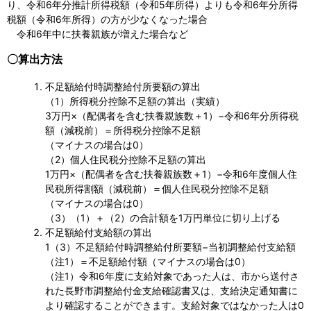
り、令和6年分推計所得税額（令和5年所得）よりも令和6年分所得
税額（令和6年所得）の方が少なくなった場合
令和6年中に扶養親族が増えた場合など
〇算出方法
不足額給付時調整給付所要額の算出
（1）所得税分控除不足額の算出（実績）
3万円×（配偶者を含む扶養親族数＋1）−令和6年分所得税
額（減税前）＝所得税分控除不足額
（マイナスの場合は0）
（2）個人住民税分控除不足額の算出
1万円×（配偶者を含む扶養親族数＋1）−令和6年度個人住
民税所得割額（減税前）＝個人住民税分控除不足額
（マイナスの場合は0）
（3）（1）＋（2）の合計額を1万円単位に切り上げる
不足額給付支給額の算出
1（3）不足額給付時調整給付所要額−当初調整給付支給額
（注1）＝不足額給付額（マイナスの場合は0）
（注1）令和6年度に支給対象であった人は、市から送付さ
れた長野市調整給付金支給確認書又は、支給決定通知書に
より確認することができます。支給対象ではなかった人は0