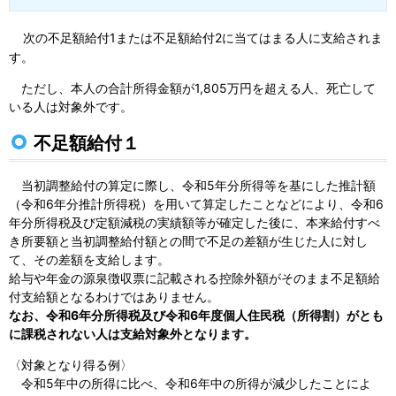
次の不足額給付1または不足額給付2に当てはまる人に支給されま
す。
ただし、本人の合計所得金額が1,805万円を超える人、死亡して
いる人は対象外です。
不足額給付１
当初調整給付の算定に際し、令和5年分所得等を基にした推計額
（令和6年分推計所得税）を用いて算定したことなどにより、令和6
年分所得税及び定額減税の実績額等が確定した後に、本来給付すべ
き所要額と当初調整給付額との間で不足の差額が生じた人に対し
て、その差額を支給します。
給与や年金の源泉徴収票に記載される控除外額がそのまま不足額給
付支給額となるわけではありません。
なお、令和6年分所得税及び令和6年度個人住民税（所得割）がとも
に課税されない人は支給対象外となります。
〈対象となり得る例〉
令和5年中の所得に比べ、令和6年中の所得が減少したことによ