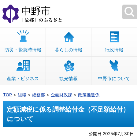
本
文
へ
移
動
防災・緊急時情報
暮らしの情報
行政情報
産業・ビジネス
観光情報
中野市について
TOP
組織
総務部
企画財政課
政策推進係
定額減税に係る調整給付金（不足額給付）
について
公開日 2025年7月30日