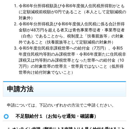
令和6年分所得税額及び令和6年度個人住民税所得割がとも
に定額減税前税額が0円であること（本人として定額減税の
対象外）
令和6年分所得税及び令和6年度個人住民税に係る合計所得
金額が48万円を超える者又は青色事業専従者・事業専従者
（白色）であることから、税制度上「扶養親族等」の対象
外であること（扶養親族等として定額減税の対象外）
令和5年度住民税非課税世帯への給付金（7万円）、令和5
年度住民税均等割のみ課税世帯・令和6年度新たに住民税非
課税又は均等割のみ課税世帯となった世帯への給付金（10
万円）の対象世帯の世帯主・世帯員ではないこと（低所得
世帯向け給付対象でないこと）
申請方法
申請については、下記のいずれかの方法でご申請ください。
不足額給付１（お知らせ通知・確認書）
１
.オンライン申請（郵送による申請よりも早く給付を受けること