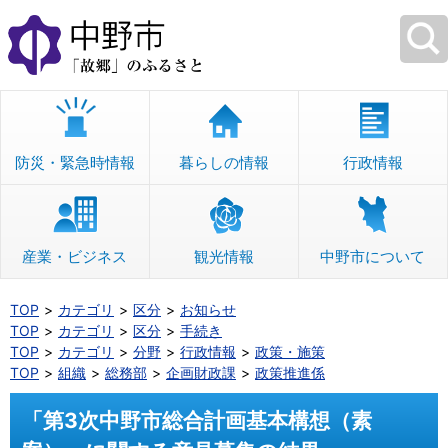
本
文
へ
移
動
防災・緊急時情報
暮らしの情報
行政情報
産業・ビジネス
観光情報
中野市について
TOP
カテゴリ
区分
お知らせ
TOP
カテゴリ
区分
手続き
TOP
カテゴリ
分野
行政情報
政策・施策
TOP
組織
総務部
企画財政課
政策推進係
「第3次中野市総合計画基本構想（素