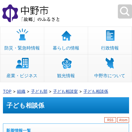
本
文
へ
移
動
防災・緊急時情報
暮らしの情報
行政情報
産業・ビジネス
観光情報
中野市について
TOP
組織
子ども部
子ども相談室
子ども相談係
子ども相談係
RSS
Atom
新着情報一覧