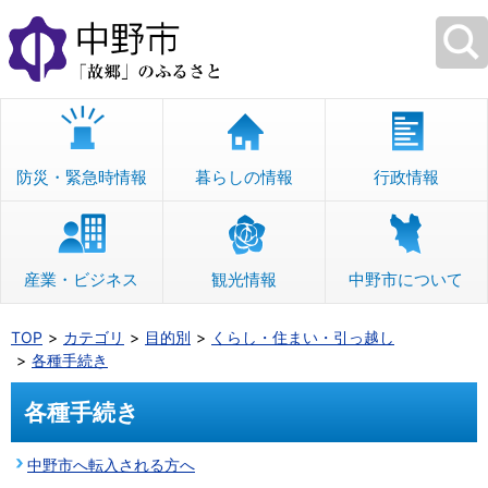
本
文
へ
移
動
防災・緊急時情報
暮らしの情報
行政情報
産業・ビジネス
観光情報
中野市について
TOP
カテゴリ
目的別
くらし・住まい・引っ越し
各種手続き
各種手続き
中野市へ転入される方へ