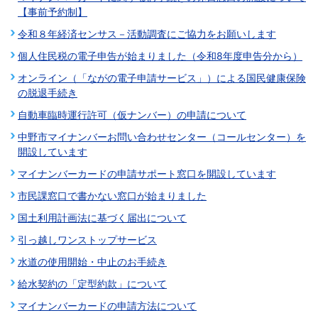
【事前予約制】
令和８年経済センサス－活動調査にご協力をお願いします
個人住民税の電子申告が始まりました（令和8年度申告分から）
オンライン（「ながの電子申請サービス」）による国民健康保険
の脱退手続き
自動車臨時運行許可（仮ナンバー）の申請について
中野市マイナンバーお問い合わせセンター（コールセンター）を
開設しています
マイナンバーカードの申請サポート窓口を開設しています
市民課窓口で書かない窓口が始まりました
国土利用計画法に基づく届出について
引っ越しワンストップサービス
水道の使用開始・中止のお手続き
給水契約の「定型約款」について
マイナンバーカードの申請方法について