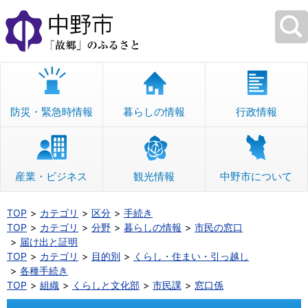
本
文
へ
移
動
防災・緊急時情報
暮らしの情報
行政情報
産業・ビジネス
観光情報
中野市について
TOP
カテゴリ
区分
手続き
TOP
カテゴリ
分野
暮らしの情報
市民の窓口
届け出と証明
TOP
カテゴリ
目的別
くらし・住まい・引っ越し
各種手続き
TOP
組織
くらしと文化部
市民課
窓口係