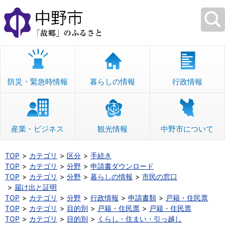
本
文
へ
移
動
防災・緊急時情報
暮らしの情報
行政情報
産業・ビジネス
観光情報
中野市について
TOP
カテゴリ
区分
手続き
TOP
カテゴリ
分野
申請書ダウンロード
TOP
カテゴリ
分野
暮らしの情報
市民の窓口
届け出と証明
TOP
カテゴリ
分野
行政情報
申請書類
戸籍・住民票
TOP
カテゴリ
目的別
戸籍・住民票
戸籍・住民票
TOP
カテゴリ
目的別
くらし・住まい・引っ越し