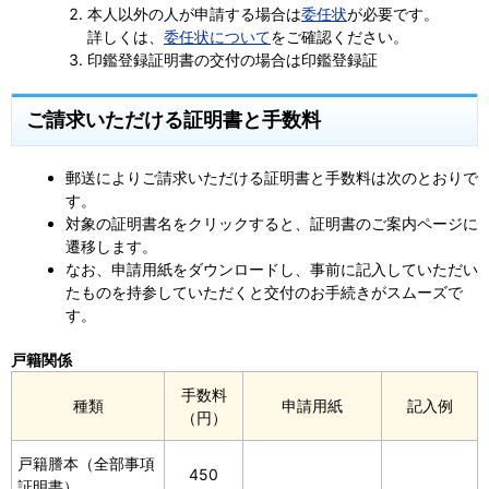
本人以外の人が申請する場合は
委任状
が必要です。
詳しくは、
委任状について
をご確認ください。
印鑑登録証明書の交付の場合は印鑑登録証
ご請求いただける証明書と手数料
郵送によりご請求いただける証明書と手数料は次のとおりで
す。
対象の証明書名をクリックすると、証明書のご案内ページに
遷移します。
なお、申請用紙をダウンロードし、事前に記入していただい
たものを持参していただくと交付のお手続きがスムーズで
す。
戸籍関係
手数料
種類
申請用紙
記入例
（円）
戸籍謄本（全部事項
450
証明書）