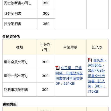
死亡診断書の写し
350
身分証明書
300
独身証明書
350
住民票関係
手数料
種類
申請用紙
記入例
（円）
住民票・
世帯全員の写し
300
戸籍関係・
住民票・戸籍
印鑑登録証
関係・印鑑登録証
世帯一部の写し
300
明書交付申
明書交付申請書[P
請書（記入
DF：551KB]
例）[PDF：
記載事項証明書
300
710KB]
税務関係