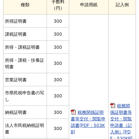
手数料
種類
申請用紙
記入例
（円）
所得証明書
300
課税証明書
300
所得・課税証明書
300
所得・課税・扶養証
300
明書
営業証明書
300
市県民税申告書の写
300
し
税務関
納税証明書
300
税務関係証明
係証明書等
書等交付・閲覧申
交付・閲覧
法人市民税納税証明
請書[PDF：503K
申請書（記
300
書
B]
入例）[PD
F：530KB]