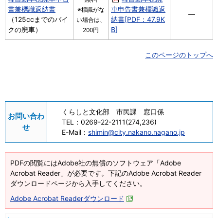
書兼標識返納書
車申告書兼標識返
※標識がな
―
（125ccまでのバイ
納書[PDF：47.9K
い場合は、
クの廃車）
B]
200円
このページのトップへ
くらしと文化部 市民課 窓口係
お問い合わ
TEL：
0269-22-2111(274,236)
せ
E-Mail：
shimin@city.nakano.nagano.jp
PDFの閲覧にはAdobe社の無償のソフトウェア「Adobe
Acrobat Reader」が必要です。下記のAdobe Acrobat Reader
ダウンロードページから入手してください。
Adobe Acrobat Readerダウンロード