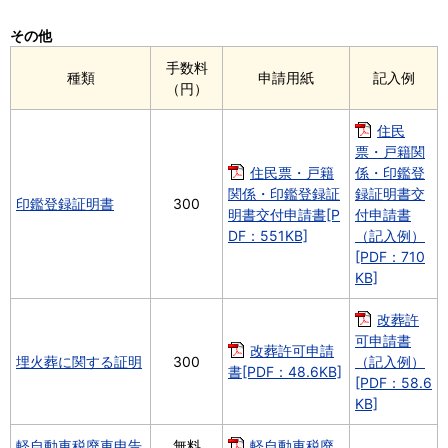
その他
手数料
種類
申請用紙
記入例
（円）
住民
票・戸籍関
住民票・戸籍
係・印鑑登
関係・印鑑登録証
録証明書交
印鑑登録証明書
300
明書交付申請書[P
付申請書
DF：551KB]
（記入例）
[PDF：710
KB]
改葬許
可申請書
改葬許可申請
埋火葬に関する証明
300
（記入例）
書[PDF：48.6KB]
[PDF：58.6
KB]
軽自動車税廃車申告
無料
軽自動車税廃