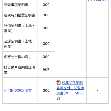
登録事項証明書
300
―
租税特別措置証明書
300
評価証明書（土地・
300
家屋）
公課証明書（土地・
300
家屋）
名寄せ台帳の写し
300
軽自動車税納税証明
無料
書
税務関係証明
書等交付・閲覧申
住宅用家屋証明書
300
-
請書[PDF：503K
B]