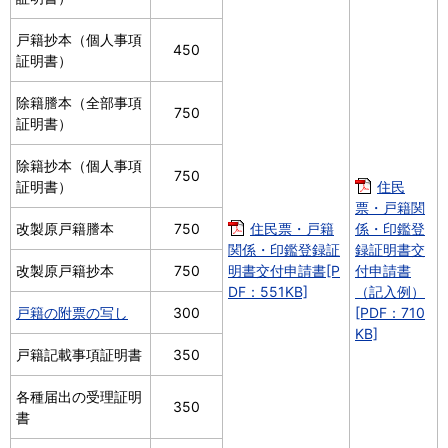
戸籍抄本（個人事項
450
証明書）
除籍謄本（全部事項
750
証明書）
除籍抄本（個人事項
750
証明書）
住民
票・戸籍関
改製原戸籍謄本
750
住民票・戸籍
係・印鑑登
関係・印鑑登録証
録証明書交
改製原戸籍抄本
750
明書交付申請書[P
付申請書
DF：551KB]
（記入例）
戸籍の附票の写し
300
[PDF：710
KB]
戸籍記載事項証明書
350
各種届出の受理証明
350
書