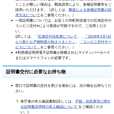
くことが難しい場合は、郵送請求により、各種証明書等をご
請求いただけます。（詳しくは、
郵送による各種証明書の請
求方法について
をご参照ください。）
一部証明書については、お近くの市町村役場での広域交付や
コンビニ交付
※
により取得が可能ですので、ご活用くださ
い。
(詳しくは、「
広域交付住民票について
」、
「2024年3月1日
より新たな戸籍制度が始まりました」
、
「コンビニ交付サー
ビスについて」
をご参照ください。）
※利用者証明用電子証明書が搭載されたマイナンバーカード
またはスマートフォンが必要です。
証明書交付に必要なお持ち物
窓口で証明書の交付を受ける場合には、次の物をお持ちくだ
さい。
来庁者の本人確認書類(詳しくは、
戸籍・住民票等に関す
る証明書請求時の本人確認について
をご確認くださ
い。)