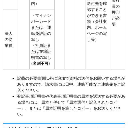
表社
内）
送付先を確
員の
認すること
押印
・マイナン
ができる書
が必
バーカード
類（会社案
要
または、運
内、ホーム
法人
転免許証の
ページの写
の従
写し
し等）
業員
・社員証ま
たは在籍証
明書の写し
(
名刺不可
)
記載の必要書類以外に追加で資料の送付をお願いする場合が
ありますので、
請求書には日中、連絡可能なご連絡先をご記
入ください。
登記事項証明書や代表事項証明書の原本を返送する必要があ
る場合には、原本と併せて「原本還付と記入されたコピ
ー」、または「原本証明を施したコピー」をお送りくださ
い。