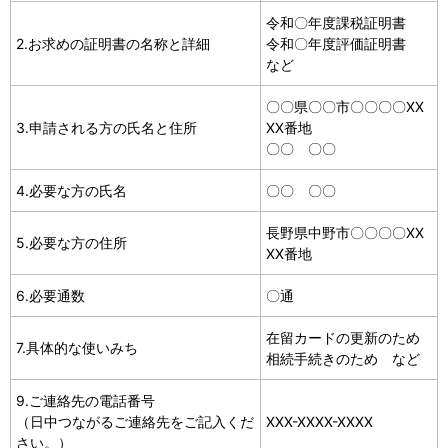
令和〇年度課税証明書
2.お求めの証明書の名称と詳細
令和〇年度評価証明書
など
〇〇県〇〇市〇〇〇〇XX
3.申請される方の氏名と住所
XX番地
〇〇 〇〇
4.必要な方の氏名
〇〇 〇〇
長野県中野市〇〇〇〇XX
5.必要な方の住所
XX番地
6.必要通数
〇通
在留カードの更新のため
7.具体的な使いみち
相続手続きのため など
9.ご連絡先の電話番号
（日中つながるご連絡先をご記入くだ
XXX-XXXX-XXXX
さい。）