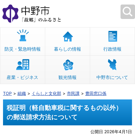
本
文
へ
移
動
防災・緊急時情報
暮らしの情報
行政情報
産業・ビジネス
観光情報
中野市について
TOP
組織
くらしと文化部
市民課
豊田窓口係
税証明（軽自動車税に関するもの以外）
の郵送請求方法について
公開日 2026年4月1日