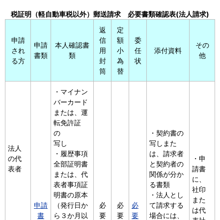
税証明（軽自動車税以外）郵送請求 必要書類確認表(法人請求)
返
定
申請
信
額
委
申請
本人確認書
その
され
用
小
任
添付資料
書類
類
他
る方
封
為
状
筒
替
・マイナン
バーカード
または、運
転免許証
の
・契約書の
写し
写しまた
法人
・履歴事項
は、請求者
の代
・申
全部証明書
と契約者の
表者
請書
または、代
関係が分か
に、
表者事項証
る書類
社印
明書の原本
・法人とし
また
申請
（発行日か
必
必
必
て請求する
は代
書
ら３か月以
要
要
要
場合には、