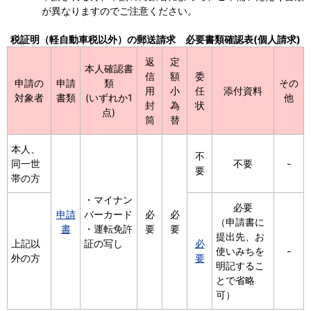
が異なりますのでご注意ください。
税証明（軽自動車税以外）の郵送請求 必要書類確認表(個人請求)
返
定
本人確認書
信
額
委
申請の
申請
類
その
用
小
任
添付資料
対象者
書類
(いずれか1
他
封
為
状
点)
筒
替
本人、
不
同一世
不要
-
要
帯の方
・マイナン
必要
申請
バーカード
必
必
（申請書に
書
・運転免許
要
要
提出先、お
上記以
証の写し
必
使いみちを
-
外の方
要
明記するこ
とで省略
可）