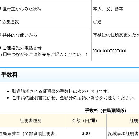
6.世帯主からみた続柄
本人、父、孫等
7.必要通数
〇通
8.具体的な使いみち
車検証の住所変更のた
9.ご連絡先の電話番号
XXX-XXXX-XXXX
（日中つながるご連絡先をご記入ください。）
手数料
郵送請求される証明書の手数料は次のとおりです。
ご申請の証明書に併せ、金額分の定額小為替をお送りください。
手数料（住民票関係）
証明書種別
金額（円/通）
証明
住民票謄本（全部事項証明書）
300
記載事項証明書