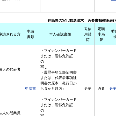
住民票の写し郵送請求 必要書類確認表(
返信
定額
申請
委
申請される方
本人確認書類
用封
小為
書類
筒
替
・マイナンバーカード
または、運転免許証
の
写し
法人の代表者
・履歴事項全部証明書
または、代表者事項証
明書の原本（発行日か
申請書
ら３か月以内）
必要
必要
必
・マイナンバーカード
または、運転免許証
の
法人の従業員
写し