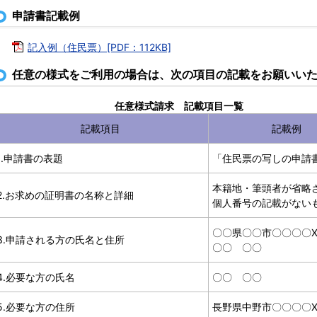
申請書記載例
記入例（住民票）[PDF：112KB]
任意の様式をご利用の場合は、次の項目の記載をお願いい
任意様式請求 記載項目一覧
記載項目
記載例
1.申請書の表題
「住民票の写しの申請
本籍地・筆頭者が省略
2.お求めの証明書の名称と詳細
個人番号の記載がない
〇〇県〇〇市〇〇〇〇X
3.申請される方の氏名と住所
〇〇 〇〇
4.必要な方の氏名
〇〇 〇〇
5.必要な方の住所
長野県中野市〇〇〇〇X