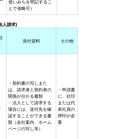
使いみちを明記するこ
とで省略可）
法人請求)
任
添付資料
その他
状
・契約書の写しまた
は、請求者と契約者の
・申請書
関係が分かる書類
に、社印
・法人として請求する
または代
要
場合には、送付先を確
表社員の
認することができる書
押印が必
類（会社案内、ホーム
要
ページの写し等）