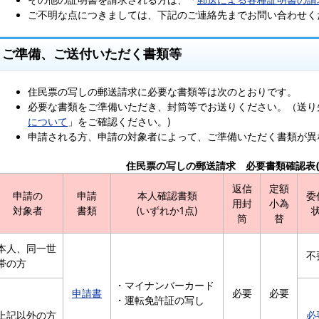
ご不明な点につきましては、下記のご連絡先までお問い合わせく
ご準備、ご送付いただく書類等
住民票の写しの郵送請求に必要な書類等は次のとおりです。
必要な書類をご準備いただき、封筒等でお送りください。（送り
について
」をご確認ください。)
申請される方、申請の対象者によって、ご準備いただく書類が異
住民票の写しの郵送請求 必要書類確認表(
返信
定額
申請の
申請
本人確認書類
委
用封
小為
対象者
書類
(いずれか1点)
筒
替
本人、同一世
不
帯の方
・マイナンバーカード
申請書
必要
必要
・運転免許証の写し
上記以外の方
必