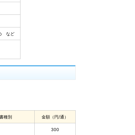
め など
書種別
金額（円/通）
300