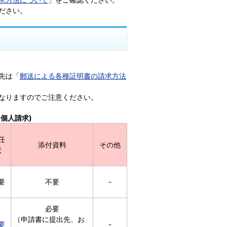
ださい。
先は「
郵送による各種証明書の請求方法
なりますのでご注意ください。
個人請求)
任
添付資料
その他
状
要
不要
-
必要
（申請書に提出先、お
要
-