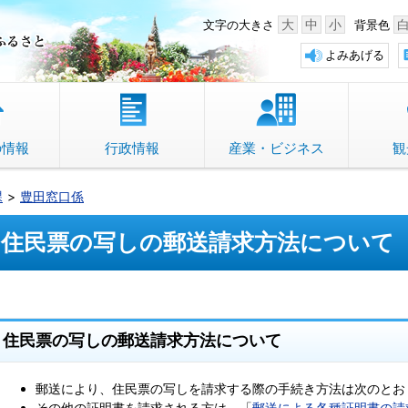
中野市 「故郷」のふるさと
大
中
小
文字の大きさ
背景色
よみあげる
の情報
行政情報
産業・ビジネス
観
課
豊田窓口係
住民票の写しの郵送請求方法について
住民票の写しの郵送請求方法について
郵送により、住民票の写しを請求する際の手続き方法は次のとお
その他の証明書を請求される方は、「
郵送による各種証明書の請