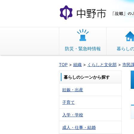
本
文
へ
移
動
防災・緊急時情報
暮らし
TOP
組織
くらしと文化部
市民
暮らしのシーンから探す
妊娠・出産
子育て
入学・学校
成人・仕事・結婚