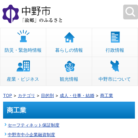
本
文
へ
移
動
防災・緊急時情報
暮らしの情報
行政情報
産業・ビジネス
観光情報
中野市について
TOP
カテゴリ
目的別
成人・仕事・結婚
商工業
商工業
セーフティネット保証制度
中野市中小企業融資制度