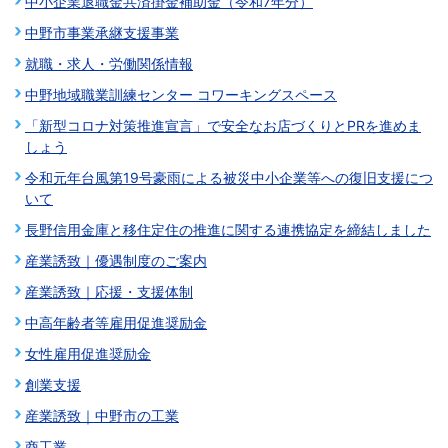
中小企業退職金共済掛金補助金（令和7年分）
中野市事業承継支援事業
就職・求人・労働関係情報
中野地域職業訓練センター コワーキングスペース
「新型コロナ対策推進宣言」で安全なお店づくりとPRを進めま
しょう
令和元年台風第19号豪雨による被災中小企業等への復旧支援につ
いて
長野信用金庫と移住定住の推進に関する連携協定を締結しました
産業誘致｜優遇制度のご案内
産業誘致｜応援・支援体制
中高年齢者等雇用促進奨励金
女性雇用促進奨励金
創業支援
産業誘致｜中野市の工業
商工業