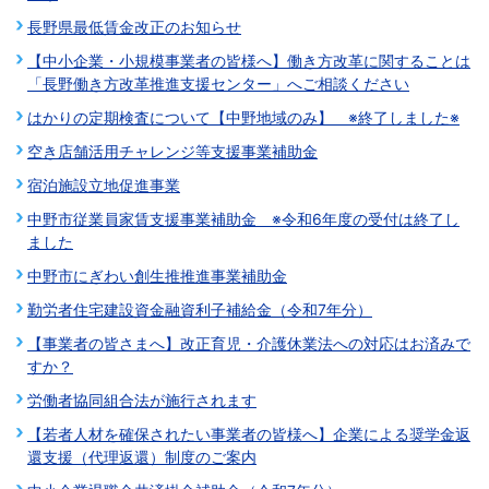
長野県最低賃金改正のお知らせ
【中小企業・小規模事業者の皆様へ】働き方改革に関することは
「長野働き方改革推進支援センター」へご相談ください
はかりの定期検査について【中野地域のみ】 ※終了しました※
空き店舗活用チャレンジ等支援事業補助金
宿泊施設立地促進事業
中野市従業員家賃支援事業補助金 ※令和6年度の受付は終了し
ました
中野市にぎわい創生推推進事業補助金
勤労者住宅建設資金融資利子補給金（令和7年分）
【事業者の皆さまへ】改正育児・介護休業法への対応はお済みで
すか？
労働者協同組合法が施行されます
【若者人材を確保されたい事業者の皆様へ】企業による奨学⾦返
還⽀援（代理返還）制度のご案内