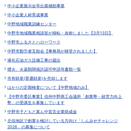
中小企業展示会等出展補助事業
中小企業人材育成事業
中野地域職業訓練センター
中野市地域職業相談室が移転・改称しました【3月13日】
中野市ふるさとハローワーク
中野市勤労者互助会【事務局が移管されました】
液化石油ガス設備工事の届出
煙火、火薬類関係許認可申請等書類一覧
市有財産(普通財産)を売却します
はかりの定期検査について【中野地域のみ】
【中野市委託事業】信州中野商工会議所「創業塾・経営力向上
塾」の受講生を募集しています
中野市子どもど真ん中宣言企業助成金
北信地区で創業を検討している方向け「しんみせチャレンジ
2026」の募集について