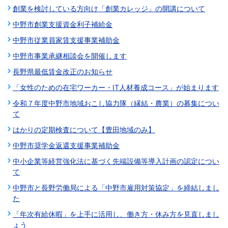
創業を検討している方向け「創業カレッジ」の開講について
中野市創業支援資金利子補給金
中野市従業員家賃支援事業補助金
中野市事業承継相談会を開催します
長野県最低賃金改正のお知らせ
「女性のための在宅ワーカー・IT人材養成コース」が始まります
令和７年度中野市地域おこし協力隊（縁結・農業）の募集につい
て
はかりの定期検査について【豊田地域のみ】
中野市奨学金返還支援事業補助金
中小企業等経営強化法に基づく先端設備等導入計画の認定につい
て
中野市と長野労働局による「中野市雇用対策協定」を締結しまし
た
「年次有給休暇」を上手に活用し、働き方・休み方を見直しまし
ょう