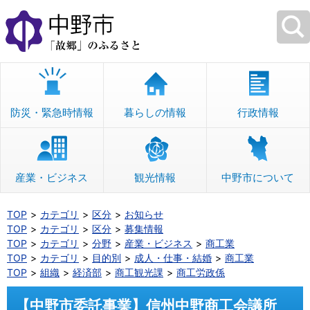
本
文
へ
移
動
防災・緊急時情報
暮らしの情報
行政情報
産業・ビジネス
観光情報
中野市について
TOP
カテゴリ
区分
お知らせ
TOP
カテゴリ
区分
募集情報
TOP
カテゴリ
分野
産業・ビジネス
商工業
TOP
カテゴリ
目的別
成人・仕事・結婚
商工業
TOP
組織
経済部
商工観光課
商工労政係
【中野市委託事業】信州中野商工会議所