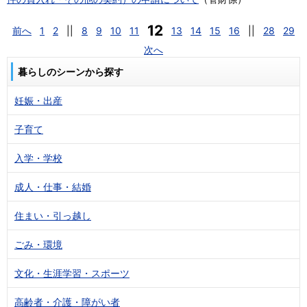
12
前へ
1
2
||
8
9
10
11
13
14
15
16
||
28
29
次へ
暮らしのシーンから探す
妊娠・出産
子育て
入学・学校
成人・仕事・結婚
住まい・引っ越し
ごみ・環境
文化・生涯学習・スポーツ
高齢者・介護・障がい者