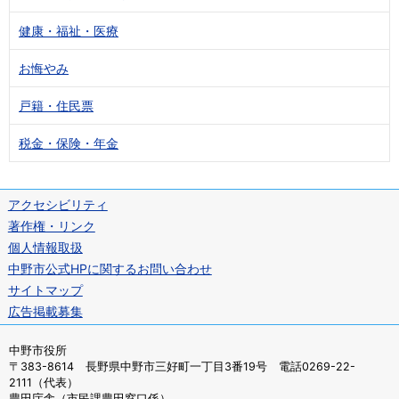
健康・福祉・医療
お悔やみ
戸籍・住民票
税金・保険・年金
アクセシビリティ
著作権・リンク
個人情報取扱
中野市公式HPに関するお問い合わせ
サイトマップ
広告掲載募集
中野市役所
〒383-8614 長野県中野市三好町一丁目3番19号 電話0269-22-
2111（代表）
豊田庁舎（市民課豊田窓口係）