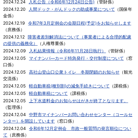
2024.12.24
入札公告（令和6年12月24日公告)
（
管財係
）
2024.12.20
人間ドック・がんドックの助成事業について
（
国保年
金係
）
2024.12.19
令和7年3月定例会の会期日程(予定)をお知らせします
（
庶務係
）
2024.12.12
障害者差別解消法について（事業者による合理的配慮
の提供の義務化）
（
人権尊重係
）
2024.12.09
入札結果情報（令和6年11月28日執行）
（
管財係
）
2024.12.05
マイナンバ―カード特急発行・交付制度について
（
窓
口係
）
2024.12.05
高社山登山口公衆トイレ 冬期閉鎖のお知らせ
（
観光
交流係
）
2024.12.05
軽自動車税(種別割)の減免手続きについて
（
課税係
）
2024.12.05
軽自動車税について
（
課税係
）
2024.12.05
上下水道料金のお知らせはがきが終了となります。
（
監理係
）
2024.12.04
中野市マイナンバーお問い合わせセンター（コールセ
ンター）を開設しています
（
窓口係
）
2024.12.04
令和6年12月定例会 市政一般質問の発言順位につい
て
（
庶務係
）