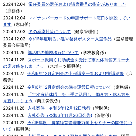
2024.12.04
常任委員の選任および議席番号の指定がありました
（
庶務係
）
2024.12.04
マイナンバーカードの申請サポート窓口を開設してい
ます
（
窓口係
）
2024.12.03
冬の感染対策について
（
健康管理係
）
2024.12.02
令和6年度明るい選挙啓発ポスター入選作品
（
選挙管理
委員会事務局
）
2024.11.29
部活動の地域移行について
（
学校教育係
）
2024.11.28
スポーツ振興くじ助成金を受けて市民体育館アリーナ
の床改修をしました。
（
スポーツ振興係
）
2024.11.27
令和6年12月定例会の上程議案一覧および審議結果
（
庶
務係
）
2024.11.27
令和6年12月定例会の議会運営日程について
（
庶務係
）
2024.11.26
「年次有給休暇」を上手に活用し、働き方・休み方を
見直しましょう
（
商工労政係
）
2024.11.26
入札案件 令和6年12月12日執行
（
管財係
）
2024.11.26
入札公告（令和6年11月26日公告)
（
管財係
）
2024.11.22
令和6年度 農業経営管理能力向上セミナーの開催につ
いて
（
振興係
）