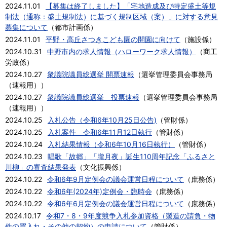
2024.11.01
【募集は終了しました】「宅地造成及び特定盛土等規
制法（通称：盛土規制法）に基づく規制区域（案）」に対する意見
募集について
（
都市計画係
）
2024.11.01
平野・高丘さつきこども園の開園に向けて
（
施設係
）
2024.10.31
中野市内の求人情報（ハローワーク求人情報）
（
商工
労政係
）
2024.10.27
衆議院議員総選挙 開票速報
（
選挙管理委員会事務局
（速報用）
）
2024.10.27
衆議院議員総選挙 投票速報
（
選挙管理委員会事務局
（速報用）
）
2024.10.25
入札公告（令和6年10月25日公告)
（
管財係
）
2024.10.25
入札案件 令和6年11月12日執行
（
管財係
）
2024.10.24
入札結果情報（令和6年10月16日執行）
（
管財係
）
2024.10.23
唱歌「故郷」「朧月夜」誕生110周年記念「ふるさと
川柳」の審査結果発表
（
文化振興係
）
2024.10.22
令和6年9月定例会の議会運営日程について
（
庶務係
）
2024.10.22
令和6年(2024年)定例会・臨時会
（
庶務係
）
2024.10.22
令和6年6月定例会の議会運営日程について
（
庶務係
）
2024.10.17
令和7・8・9年度競争入札参加資格（製造の請負・物
件の買入れ・その他の契約）の申請について
（
管財係
）