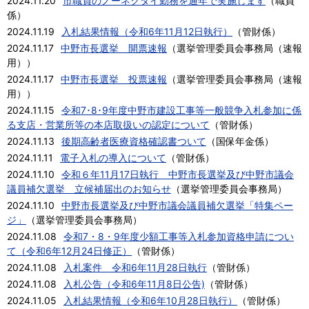
2024.11.20
市職員のノーネクタイ勤務を通年で実施します
（
職員
係
）
2024.11.19
入札結果情報（令和6年11月12日執行）
（
管財係
）
2024.11.17
中野市長選挙 開票速報
（
選挙管理委員会事務局（速報
用）
）
2024.11.17
中野市長選挙 投票速報
（
選挙管理委員会事務局（速報
用）
）
2024.11.15
令和7･8･9年度中野市建設工事等一般競争入札参加に係
る支店・営業所等の本店取扱いの認定について
（
管財係
）
2024.11.13
後期高齢者医療資格確認書ついて
（
国保年金係
）
2024.11.11
電子入札の導入について
（
管財係
）
2024.11.10
令和６年11月17日執行 中野市長選挙及び中野市議会
議員補欠選挙 立候補届出のお知らせ
（
選挙管理委員会事務局
）
2024.11.10
中野市長選挙及び中野市議会議員補欠選挙「特集ペー
ジ」
（
選挙管理委員会事務局
）
2024.11.08
令和7・8・9年度少額工事等入札参加資格申請につい
て（令和6年12月24日修正）
（
管財係
）
2024.11.08
入札案件 令和6年11月28日執行
（
管財係
）
2024.11.08
入札公告（令和6年11月8日公告)
（
管財係
）
2024.11.05
入札結果情報（令和6年10月28日執行）
（
管財係
）