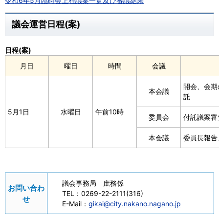
令和6年5月臨時会上程議案一覧及び審議結果
議会運営日程(案)
日程(案)
月日
曜日
時間
会議
開会、会期
本会議
託
5月1日
水曜日
午前10時
委員会
付託議案審
本会議
委員長報告
議会事務局 庶務係
お問い合わ
TEL：
0269-22-2111(316)
せ
E-Mail：
gikai@city.nakano.nagano.jp