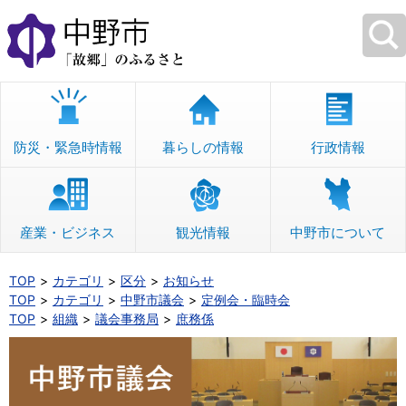
本
文
へ
移
動
防災・緊急時情報
暮らしの情報
行政情報
産業・ビジネス
観光情報
中野市について
TOP
カテゴリ
区分
お知らせ
TOP
カテゴリ
中野市議会
定例会・臨時会
TOP
組織
議会事務局
庶務係