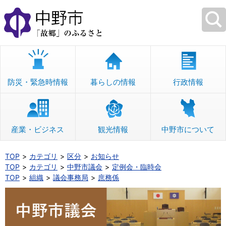
本
文
へ
移
動
防災・緊急時情報
暮らしの情報
行政情報
産業・ビジネス
観光情報
中野市について
TOP
カテゴリ
区分
お知らせ
TOP
カテゴリ
中野市議会
定例会・臨時会
TOP
組織
議会事務局
庶務係