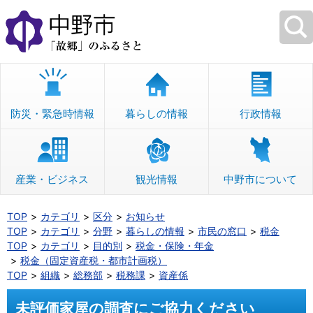
本
文
へ
移
動
防災・緊急時情報
暮らしの情報
行政情報
産業・ビジネス
観光情報
中野市について
TOP
カテゴリ
区分
お知らせ
TOP
カテゴリ
分野
暮らしの情報
市民の窓口
税金
TOP
カテゴリ
目的別
税金・保険・年金
税金（固定資産税・都市計画税）
TOP
組織
総務部
税務課
資産係
未評価家屋の調査にご協力ください