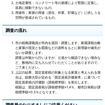
土地定着性：コンクリート等の基礎により堅固に定着し、
容易に移動できないもの。
用途性：家屋の用途（居住、作業、貯蔵など）に供しうる
空間が形成されているもの。
調査の流れ
市の税務課職員が市内を巡回・調査します。家屋課税台帳
と家屋の現況とを図面などの資料をもとに新増築や滅失が
ないか調査します。
調査は外観から行いますが、公道から確認できない場合な
ど、敷地内に立ち入らせていただくことがありますので、
ご了承ください。
上記の結果、固定資産税の対象となる家屋と考えられる場
合は、総務大臣が定める「固定資産評価基準」に基づいて
固定資産税の評価額（課税標準額）を算出します。
税額は、固定資産税が課税標準額×1.4％、都市計画税が課
税標準額×0.3％となります。
調査員のなりすましにご注意ください