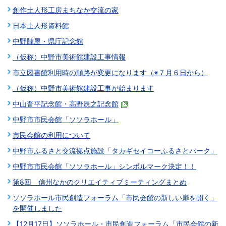
創作土人形工房まちなか交流の家
日本土人形資料館
中野陣屋・県庁記念館
（仮称）中野市美術館建設工事情報
市立図書館利用時の順路が変更になります（※７月６日から）
（仮称）中野市美術館建設工事が始まります
中山晋平記念館・高野辰之記念館
中野市市民会館「ソソラホール」
市民会館の利用について
中野市ふるさと交流拠点施設「タカギセイコーふるさとパーク」
中野市市民会館「ソソラホール」シンボルマーク決定！！
第8回 信州なかのクリエイティブミーティングまとめ
ソソラホール市民創造フォーラム「市民会館の新しい扉を開く」
を開催しました
【12月17日】ソソラホール・市民創造フォーラム「市民会館の新