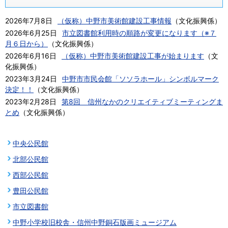
2026年7月8日
（仮称）中野市美術館建設工事情報
（
文化振興係
）
2026年6月25日
市立図書館利用時の順路が変更になります（※７
月６日から）
（
文化振興係
）
2026年6月16日
（仮称）中野市美術館建設工事が始まります
（
文
化振興係
）
2023年3月24日
中野市市民会館「ソソラホール」シンボルマーク
決定！！
（
文化振興係
）
2023年2月28日
第8回 信州なかのクリエイティブミーティングま
とめ
（
文化振興係
）
中央公民館
北部公民館
西部公民館
豊田公民館
市立図書館
中野小学校旧校舎・信州中野銅石版画ミュージアム