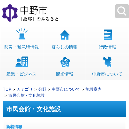
本
文
へ
移
動
防災・緊急時情報
暮らしの情報
行政情報
産業・ビジネス
観光情報
中野市について
TOP
カテゴリ
分野
中野市について
施設案内
市民会館・文化施設
市民会館・文化施設
新着情報