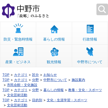
本
文
へ
移
動
防災・緊急時情報
暮らしの情報
行政情報
産業・ビジネス
観光情報
中野市について
TOP
カテゴリ
区分
お知らせ
TOP
カテゴリ
分野
中野市について
施設案内
市民会館・文化施設
TOP
カテゴリ
分野
暮らしの情報
教養・文化・スポーツ
文化芸術活動
TOP
カテゴリ
目的別
文化・生涯学習・スポーツ
文化芸術活動