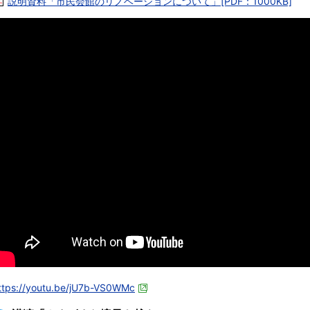
説明資料「市民会館のリノベーションについて」[PDF：1000KB]
ttps://youtu.be/jU7b-VS0WMc