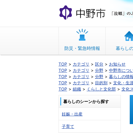
本
文
へ
移
動
防災・緊急時情報
暮らし
TOP
カテゴリ
区分
お知らせ
TOP
カテゴリ
分野
中野市につ
TOP
カテゴリ
分野
暮らしの情
TOP
カテゴリ
目的別
文化・生
TOP
組織
くらしと文化部
文化
暮らしのシーンから探す
妊娠・出産
子育て