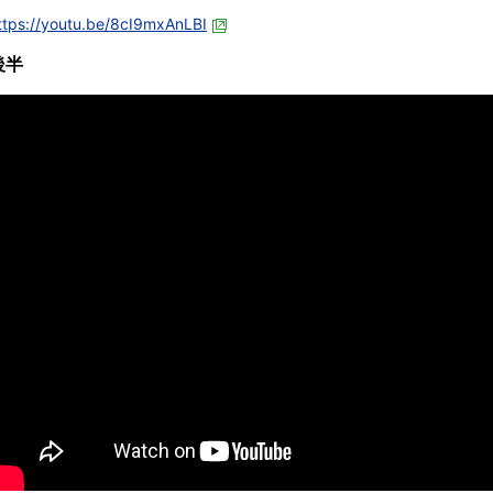
ttps://youtu.be/8cI9mxAnLBI
後半