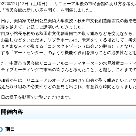
2022年12月17日（土曜日）、リニューアル後の市民会館のあり方を考
ム「市民会館の新しい扉を開く」を開催しました。
当日は、美術家で秋田公立美術大学教授・秋田市文化創造館館長の藤浩
境界を越えて」と題しご講演いただきました。
ご自身が館長を務める秋田市文化創造館での取り組みなどを交えながら
うお話しなどをいただき、ソソラホールは、未来をつくる場として、考
さまざまな人々が集まる「コンタクトゾーン（出会いの拠点）」となり
生する「アートセンター」のような機能や役割を担うことの必要性など
また、中野市市民会館リニューアルコーディネーターの水戸雅彦コーデ
イティブミーティングで市民の皆さんと考えたこと」と題し、これまで
参加者からは、リニューアルオープンに向けて自身が取り組みたいこと
越えた取り組みの必要性などの意見も出され、有意義な時間となりまし
当日の様子を動画でご覧いただけます。
開催内容
期日