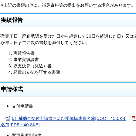
※上記の書類の他に、補足資料等の提出をお願いする場合があります。
実績報告
事業完了日（廃止承認を受けた日から起算して30日を経過した日）又は交
れか早い日までに次の書類を添付してください。
実績報告書
事業実績調書
収支決算（見込）書
経費の支払を証する書類
申請様式
交付申請書
01_補助金交付申請書および団体構成員名簿[DOC：45.5KB]
名簿[PDF：40.8KB]
変更承認申請書