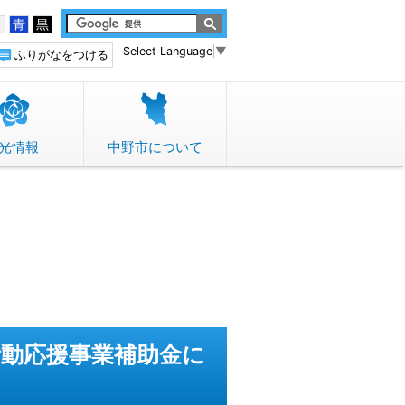
白
青
黒
Select Language
▼
ふりがなをつける
光情報
中野市について
活動応援事業補助金に