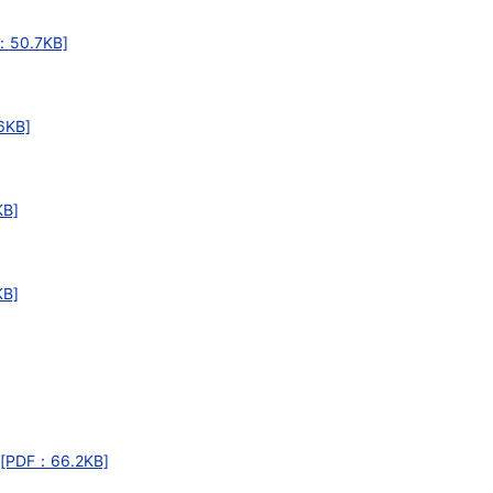
50.7KB]
KB]
B]
B]
PDF：66.2KB]