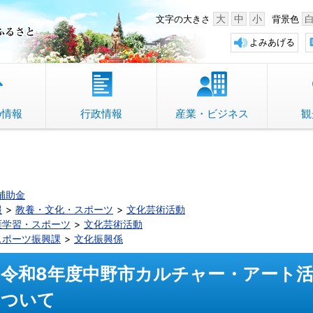
中野市 「故郷」のふるさと
大
中
小
文字の大きさ
背景色
よみあげる
の情報
行政情報
産業・ビジネス
観
補助金
報
教養・文化・スポーツ
文化芸術活動
涯学習・スポーツ
文化芸術活動
スポーツ振興課
文化振興係
令和8年度中野市カルチャー・アート
ついて