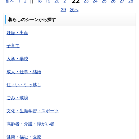
22
前へ
1
2
||
18
19
20
21
23
24
25
26
27
28
29
次へ
暮らしのシーンから探す
妊娠・出産
子育て
入学・学校
成人・仕事・結婚
住まい・引っ越し
ごみ・環境
文化・生涯学習・スポーツ
高齢者・介護・障がい者
健康・福祉・医療