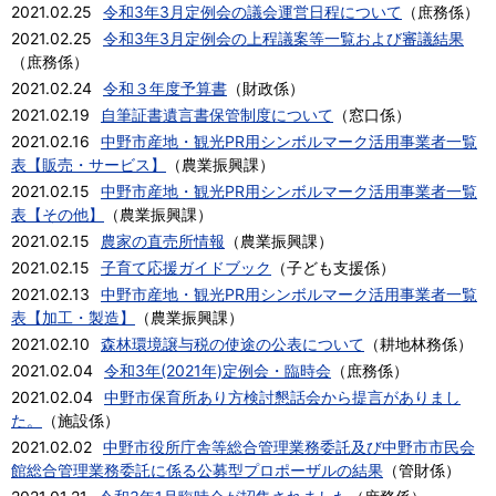
2021.02.25
令和3年3月定例会の議会運営日程について
（
庶務係
）
2021.02.25
令和3年3月定例会の上程議案等一覧および審議結果
（
庶務係
）
2021.02.24
令和３年度予算書
（
財政係
）
2021.02.19
自筆証書遺言書保管制度について
（
窓口係
）
2021.02.16
中野市産地・観光PR用シンボルマーク活用事業者一覧
表【販売・サービス】
（
農業振興課
）
2021.02.15
中野市産地・観光PR用シンボルマーク活用事業者一覧
表【その他】
（
農業振興課
）
2021.02.15
農家の直売所情報
（
農業振興課
）
2021.02.15
子育て応援ガイドブック
（
子ども支援係
）
2021.02.13
中野市産地・観光PR用シンボルマーク活用事業者一覧
表【加工・製造】
（
農業振興課
）
2021.02.10
森林環境譲与税の使途の公表について
（
耕地林務係
）
2021.02.04
令和3年(2021年)定例会・臨時会
（
庶務係
）
2021.02.04
中野市保育所あり方検討懇話会から提言がありまし
た。
（
施設係
）
2021.02.02
中野市役所庁舎等総合管理業務委託及び中野市市民会
館総合管理業務委託に係る公募型プロポーザルの結果
（
管財係
）