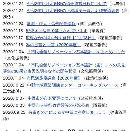
2020.11.24
令和2年12月定例会の議会運営日程について
（
庶務係
）
2020.11.24
令和2年12月定例会の上程議案一覧および審議結果
（
庶
務係
）
2020.11.24
就職・求人・労働関係情報
（
商工労政係
）
2020.11.18
野焼きは法律で禁止されています
（
環境係
）
2020.11.17
広報なかの特別号を発行【11月18日】
（
秘書広報係
）
2020.11.16
私の提言と回答（2020年度）
（
秘書広報係
）
2020.11.04
「市民会館リノベーション基本設計」をまとめました
（
文化振興係
）
2020.11.04
「市民会館リノベーション基本設計（案）」への意見
募集の結果と市民説明会などの開催状況
（
文化振興係
）
2020.11.04
市民満足度調査【2020年度】
（
政策推進係
）
2020.10.22
中野地域職業訓練センター コワーキングスペース
（
商
工労政係
）
2020.10.07
中野市の市名変更について
（
政策推進係
）
2020.10.05
中野市人事行政運営等の状況公表
（
職員係
）
2020.09.25
有毒きのこによる食中毒に注意しましょう
（
健康管理
係
）