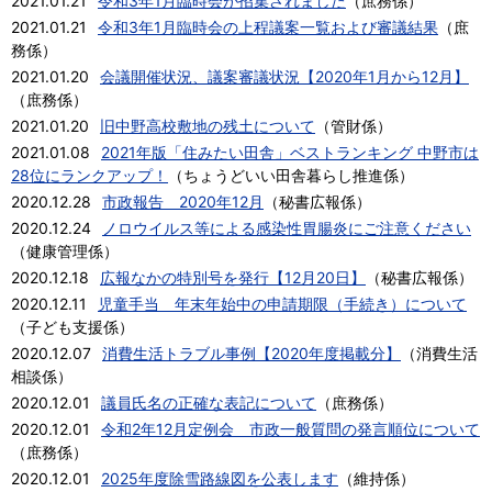
2021.01.21
令和3年1月臨時会が招集されました
（
庶務係
）
2021.01.21
令和3年1月臨時会の上程議案一覧および審議結果
（
庶
務係
）
2021.01.20
会議開催状況、議案審議状況【2020年1月から12月】
（
庶務係
）
2021.01.20
旧中野高校敷地の残土について
（
管財係
）
2021.01.08
2021年版「住みたい田舎」ベストランキング 中野市は
28位にランクアップ！
（
ちょうどいい田舎暮らし推進係
）
2020.12.28
市政報告 2020年12月
（
秘書広報係
）
2020.12.24
ノロウイルス等による感染性胃腸炎にご注意ください
（
健康管理係
）
2020.12.18
広報なかの特別号を発行【12月20日】
（
秘書広報係
）
2020.12.11
児童手当 年末年始中の申請期限（手続き）について
（
子ども支援係
）
2020.12.07
消費生活トラブル事例【2020年度掲載分】
（
消費生活
相談係
）
2020.12.01
議員氏名の正確な表記について
（
庶務係
）
2020.12.01
令和2年12月定例会 市政一般質問の発言順位について
（
庶務係
）
2020.12.01
2025年度除雪路線図を公表します
（
維持係
）