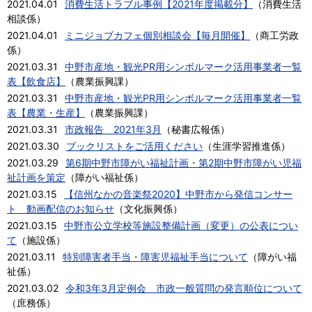
2021.04.01
消費生活トラブル事例【2021年度掲載分】
（
消費生活
相談係
）
2021.04.01
ミニジョブカフェ個別相談会【毎月開催】
（
商工労政
係
）
2021.03.31
中野市産地・観光PR用シンボルマーク活用事業者一覧
表【飲食店】
（
農業振興課
）
2021.03.31
中野市産地・観光PR用シンボルマーク活用事業者一覧
表【農業・生産】
（
農業振興課
）
2021.03.31
市政報告 2021年3月
（
秘書広報係
）
2021.03.30
ブックリストをご活用ください
（
生涯学習推進係
）
2021.03.29
第6期中野市障がい福祉計画・第2期中野市障がい児福
祉計画を策定
（
障がい福祉係
）
2021.03.15
【信州なかの音楽祭2020】中野市から発信コンサー
ト 動画配信のお知らせ
（
文化振興係
）
2021.03.15
中野市公立学校等施設整備計画（変更）の公表につい
て
（
施設係
）
2021.03.11
特別障害者手当・障害児福祉手当について
（
障がい福
祉係
）
2021.03.02
令和3年3月定例会 市政一般質問の発言順位について
（
庶務係
）