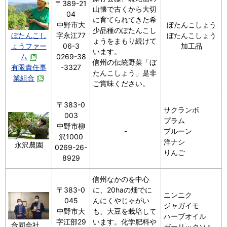
〒389-21
山懐で古くから大切
04
に育てられてきた希
中野市大
ぼたんこしょう
少品種のぼたんこし
ぼたんこし
字永江77
ぼたんこしょう
ょうをまもり続けて
ょうファー
06-3
加工品
います。
ム
0269-38
信州の伝統野菜「ぼ
有限責任事
-3327
たんこしょう」是非
業組合
ご賞味ください。
〒383-0
サクランボ
003
プラム
中野市柳
-
プルーン
沢1000
洋ナシ
永沢農園
0269-26-
りんご
8929
信州なかのを中心
〒383-0
に、20haの畑でに
ニンニク
045
んにくやじゃがい
ジャガイモ
中野市大
も、大豆を栽培して
ハーブオイル
字江部29
います。化学肥料や
合同会社
ガーリックソル