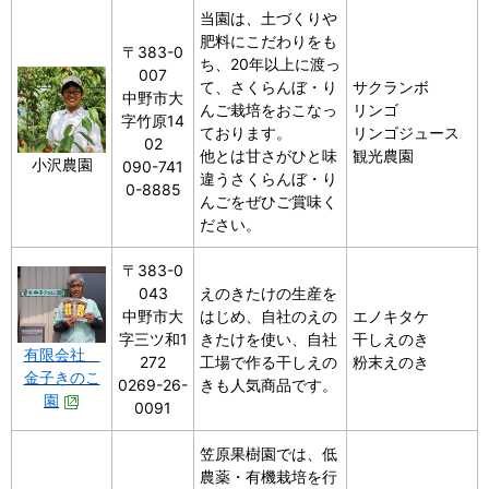
当園は、土づくりや
肥料にこだわりをも
〒383-0
ち、20年以上に渡っ
007
て、さくらんぼ・り
サクランボ
中野市大
んご栽培をおこなっ
リンゴ
字竹原14
ております。
リンゴジュース
02
他とは甘さがひと味
観光農園
小沢農園
090-741
違うさくらんぼ・り
0-8885
んごをぜひご賞味く
ださい。
〒383-0
043
えのきたけの生産を
中野市大
はじめ、自社のえの
エノキタケ
字三ツ和1
きたけを使い、自社
干しえのき
有限会社
272
工場で作る干しえの
粉末えのき
金子きのこ
0269-26-
きも人気商品です。
園
0091
笠原果樹園では、低
農薬・有機栽培を行