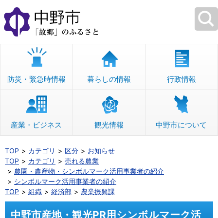
本
文
へ
移
動
防災・緊急時情報
暮らしの情報
行政情報
産業・ビジネス
観光情報
中野市について
TOP
カテゴリ
区分
お知らせ
TOP
カテゴリ
売れる農業
農園・農産物・シンボルマーク活用事業者の紹介
シンボルマーク活用事業者の紹介
TOP
組織
経済部
農業振興課
中野市産地・観光PR用シンボルマーク活