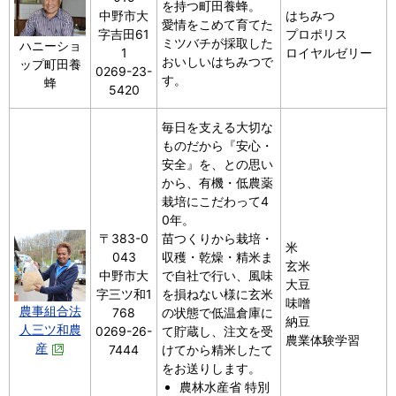
を持つ町田養蜂。
中野市大
はちみつ
愛情をこめて育てた
字吉田61
プロポリス
ミツバチが採取した
ハニーショ
1
ロイヤルゼリー
おいしいはちみつで
ップ町田養
0269-23-
す。
蜂
5420
毎日を支える大切な
ものだから『安心・
安全』を、との思い
から、有機・低農薬
栽培にこだわって4
0年。
〒383-0
苗つくりから栽培・
米
043
収穫・乾燥・精米ま
玄米
中野市大
で自社で行い、風味
大豆
字三ツ和1
を損ねない様に玄米
味噌
農事組合法
768
の状態で低温倉庫に
納豆
人三ツ和農
0269-26-
て貯蔵し、注文を受
農業体験学習
産
7444
けてから精米したて
をお送りします。
農林水産省 特別