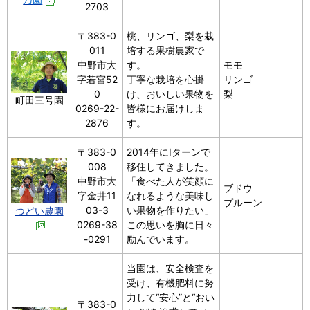
2703
〒383-0
桃、リンゴ、梨を栽
011
培する果樹農家で
中野市大
す。
モモ
字若宮52
丁寧な栽培を心掛
リンゴ
0
け、おいしい果物を
梨
町田三号園
0269-22-
皆様にお届けしま
2876
す。
〒383-0
2014年にIターンで
008
移住してきました。
中野市大
「食べた人が笑顔に
ブドウ
字金井11
なれるような美味し
プルーン
03-3
い果物を作りたい」
つどい農園
0269-38
この思いを胸に日々
-0291
励んでいます。
当園は、安全検査を
受け、有機肥料に努
力して“安心”と“おい
〒383-0