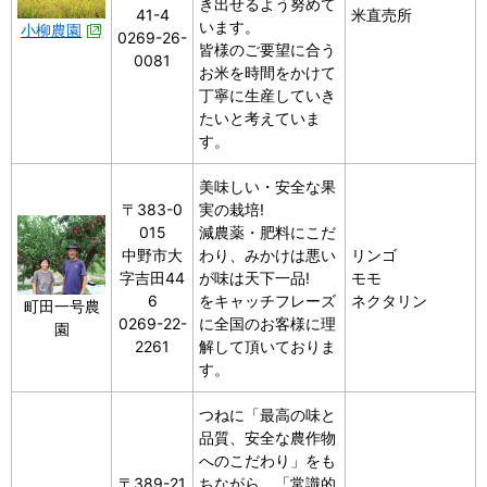
き出せるよう努めて
41-4
米直売所
います。
小柳農園
0269-26-
皆様のご要望に合う
0081
お米を時間をかけて
丁寧に生産していき
たいと考えていま
す。
美味しい・安全な果
〒383-0
実の栽培!
015
減農薬・肥料にこだ
中野市大
わり、みかけは悪い
リンゴ
字吉田44
が味は天下一品!
モモ
6
をキャッチフレーズ
ネクタリン
町田一号農
0269-22-
に全国のお客様に理
園
2261
解して頂いておりま
す。
つねに「最高の味と
品質、安全な農作物
へのこだわり」をも
〒389-21
ちながら、「常識的