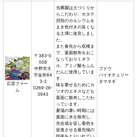
当農園は土づくりか
らこだわり、ホタテ
貝殻のカルシウムを
まき色付きの良くな
る土壌に改良しまし
た。
また春先から収穫ま
で、葉面散布をおこ
〒383-0
なっておりミネラ
008
ル、アミノ酸をふん
中野市大
ブドウ
だんに使用していま
字金井84
バイオチェリー
す。
3-2
タマネギ
広宣ファー
味を乗せるためにカ
0269-26-
ム
ツオのエキスなども
3943
葉面に散布しこだわ
っています。
夏場の暑い時期には
葉面に水を散布し、
光合成を促し着色を
促進させる最先端の
技術をとりいれてい