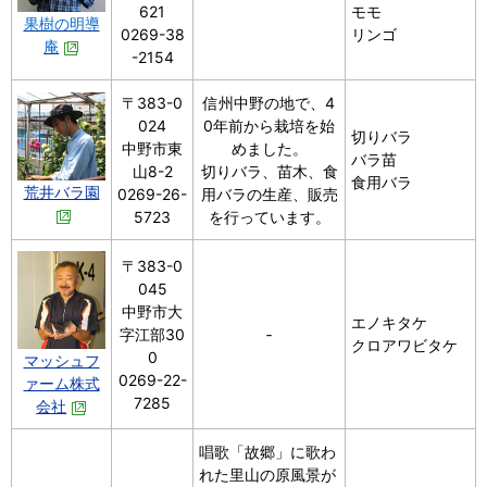
621
モモ
果樹の明導
0269-38
リンゴ
庵
-2154
〒383-0
信州中野の地で、4
024
0年前から栽培を始
切りバラ
中野市東
めました。
バラ苗
山8-2
切りバラ、苗木、食
食用バラ
荒井バラ園
0269-26-
用バラの生産、販売
5723
を行っています。
〒383-0
045
中野市大
エノキタケ
字江部30
‐
クロアワビタケ
0
マッシュフ
0269-22-
ァーム株式
7285
会社
唱歌「故郷」に歌わ
れた里山の原風景が