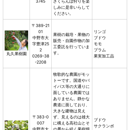
3745
さくらんぼ狩りを楽
しみに是非いらして
ください。
〒389-21
01
リンゴ
果樹の栽培・果物の
中野市大
ブドウ
販売・自園作物の加
字豊津25
モモ
工委託を行っていま
2
プラム
す。
丸久果樹園
0269-38
果実加工品
-2208
牧歌的な農園がモッ
トーです。国道やバ
イパス等の大通りに
面している農園では
ありません。静かな
農道に面しており、
大きな建物は見え
〒383-0
ず、見えるのは雄大
ブドウ
007
に構える高社山とそ
サクランボ
中野市大
の麓から続く果樹畑