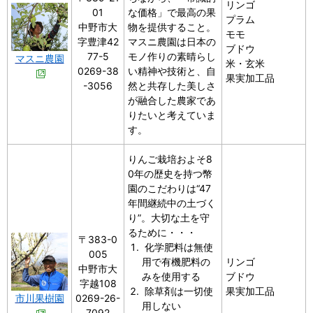
リンゴ
01
な価格」で最高の果
プラム
中野市大
物を提供すること。
モモ
字豊津42
マスニ農園は日本の
ブドウ
77-5
モノ作りの素晴らし
マスニ農園
米・玄米
0269-38
い精神や技術と、自
果実加工品
-3056
然と共存した美しさ
が融合した農家であ
りたいと考えていま
す。
りんご栽培およそ8
0年の歴史を持つ幣
園のこだわりは“47
年間継続中の土づく
り”。大切な土を守
るために・・・
〒383-0
化学肥料は無使
005
用で有機肥料の
リンゴ
中野市大
みを使用する
ブドウ
字越108
除草剤は一切使
果実加工品
0269-26-
市川果樹園
用しない
7092