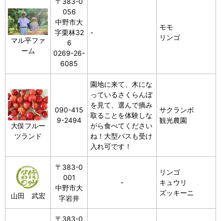
〒383-0
056
中野市大
モモ
字栗林32
-
リンゴ
マル平ファ
6
ーム
0269-26-
6085
園地に来て、木にな
っているさくらんぼ
を見て、選んで摘み
090-415
サクランボ
取ることを体験しな
9-2494
観光農園
大俣フルー
がら食べてください
ツランド
ね！大型バスも受け
入れ可です！
〒383-0
リンゴ
001
‐
キュウリ
中野市大
ズッキーニ
山田 武宏
字岩井
〒383-0