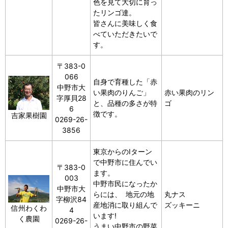
色を見て大切に育っ
たリンゴ達。
皆さんに美味しく食
べていただきたいで
す。
〒383-0
066
自身で育種した「赤
中野市大
い果肉のりんご」
赤い果肉のリン
字厚貝28
と、品種の多さが特
ゴ
6
徴です。
吉家果樹園
0269-26-
3856
東京からのIターン
で中野市に住んでい
〒383-0
ます。
003
中野市民になったか
中野市大
らには、 地元の地
丸ナス
字柳沢84
産地消に取り組んで
ズッキーニ
信州わくわ
4
います!
く農園
0269-26-
うまい中野市の野菜