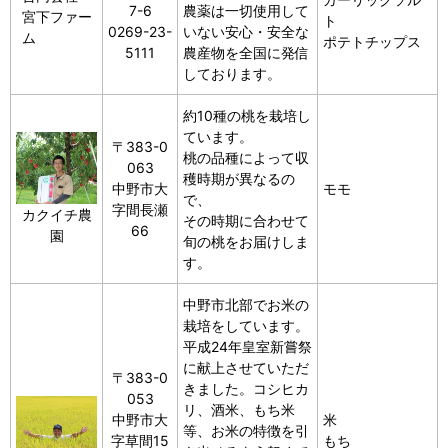
7-6
農薬は一切使用して
宮下ファー
ト
0269-23-
いない安心・安全な
ム
ポテトチップス
5111
農産物を全国に発信
しております。
約10種の桃を栽培し
ています。
〒383-0
桃の品種によって収
063
穫時期が異なるの
中野市大
モモ
で、
字間長瀬
カクイチ農
その時期に合わせて
66
園
旬の桃をお届けしま
す。
中野市北部でお米の
栽培をしています。
平成24年皇室新嘗祭
に献上させていただ
〒383-0
きました。コシヒカ
053
リ、酒米、もち米
中野市大
米
等、お米の特徴を引
字草間15
もち