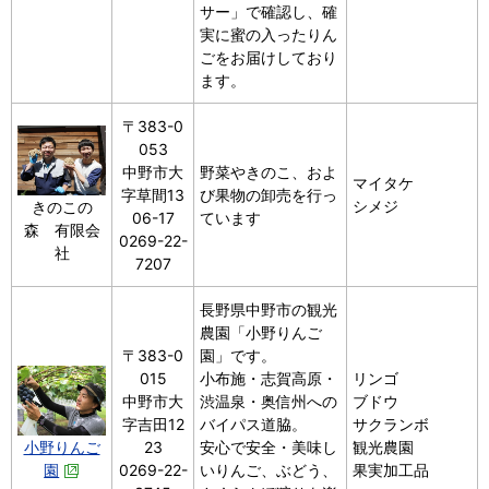
サー」で確認し、確
実に蜜の入ったりん
ごをお届けしており
ます。
〒383-0
053
中野市大
野菜やきのこ、およ
マイタケ
字草間13
び果物の卸売を行っ
シメジ
きのこの
06-17
ています
森 有限会
0269-22-
社
7207
長野県中野市の観光
農園「小野りんご
〒383-0
園」です。
015
小布施・志賀高原・
リンゴ
中野市大
渋温泉・奥信州への
ブドウ
字吉田12
バイパス道脇。
サクランボ
小野りんご
23
安心で安全・美味し
観光農園
園
0269-22-
いりんご、ぶどう、
果実加工品