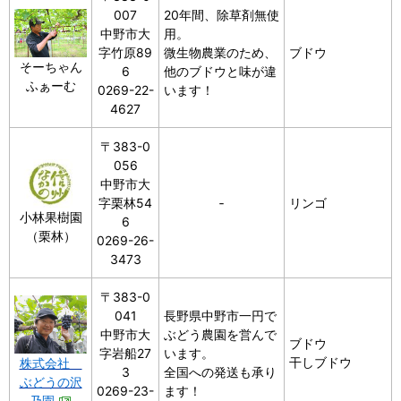
007
20年間、除草剤無使
中野市大
用。
字竹原89
微生物農業のため、
ブドウ
そーちゃん
6
他のブドウと味が違
ふぁーむ
0269-22-
います！
4627
〒383-0
056
中野市大
字栗林54
‐
リンゴ
小林果樹園
6
（栗林）
0269-26-
3473
〒383-0
041
長野県中野市一円で
中野市大
ぶどう農園を営んで
ブドウ
字岩船27
います。
干しブドウ
株式会社
3
全国への発送も承り
ぶどうの沢
0269-23-
ます！
乃園