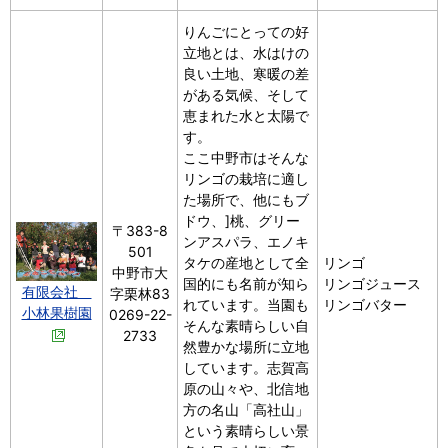
りんごにとっての好
立地とは、水はけの
良い土地、寒暖の差
がある気候、そして
恵まれた水と太陽で
す。
ここ中野市はそんな
リンゴの栽培に適し
た場所で、他にもブ
ドウ、]桃、グリー
〒383-8
ンアスパラ、エノキ
501
タケの産地として全
リンゴ
中野市大
国的にも名前が知ら
リンゴジュース
有限会社
字栗林83
れています。当園も
リンゴバター
小林果樹園
0269-22-
そんな素晴らしい自
2733
然豊かな場所に立地
しています。志賀高
原の山々や、北信地
方の名山「高社山」
という素晴らしい景