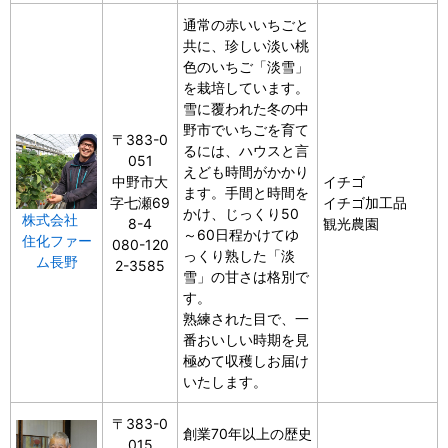
通常の赤いいちごと
共に、珍しい淡い桃
色のいちご「淡雪」
を栽培しています。
雪に覆われた冬の中
野市でいちごを育て
〒383-0
るには、ハウスと言
051
えども時間がかかり
中野市大
イチゴ
ます。手間と時間を
字七瀬69
イチゴ加工品
かけ、じっくり50
株式会社
8-4
観光農園
～60日程かけてゆ
住化ファー
080-120
っくり熟した「淡
ム長野
2-3585
雪」の甘さは格別で
す。
熟練された目で、一
番おいしい時期を見
極めて収穫しお届け
いたします。
〒383-0
創業70年以上の歴史
015