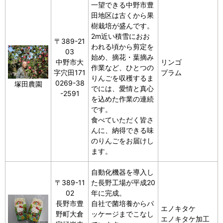
一望できる中野市豊
田地区は古くから果
樹栽培が盛んです。
2m近い積雪におお
〒389-21
われる頃から剪定を
03
始め、摘花・葉摘み
中野市大
リンゴ
作業など、ひとつの
字穴田171
プラム
りんごを収穫するま
0269-38
塚田農園
でには、愛情と真心
-2591
を込めた作業の連続
です。
食べていただく皆さ
んに、納得できる味
のりんごをお届けし
ます。
自動化機器を導入し
〒389-11
た長野工場が平成20
02
年に完成。
長野市豊
自社で菌培養からパ
エノキタケ
野町大倉
ッケージまでこなし
エノキタケ加工