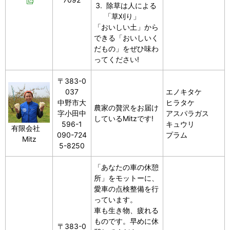
除草は人による
「草刈り」
「おいしい土」から
できる「おいしいく
だもの」をぜひ味わ
ってください!
〒383-0
037
エノキタケ
中野市大
ヒラタケ
農家の贅沢をお届け
字小田中
アスパラガス
しているMitzです!
596-1
キュウリ
有限会社
090-724
プラム
Mitz
5-8250
「あなたの車の休憩
所」をモットーに、
愛車の点検整備を行
っています。
車も生き物、疲れる
ものです。早めに休
〒383-0