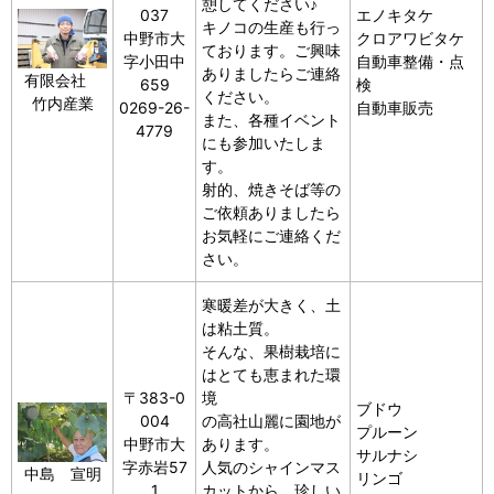
憩してください♪
037
エノキタケ
キノコの生産も行っ
中野市大
クロアワビタケ
ております。ご興味
字小田中
自動車整備・点
ありましたらご連絡
有限会社
659
検
ください。
竹内産業
0269-26-
自動車販売
また、各種イベント
4779
にも参加いたしま
す。
射的、焼きそば等の
ご依頼ありましたら
お気軽にご連絡くだ
さい。
寒暖差が大きく、土
は粘土質。
そんな、果樹栽培に
はとても恵まれた環
〒383-0
境
ブドウ
004
の高社山麗に園地が
プルーン
中野市大
あります。
サルナシ
字赤岩57
人気のシャインマス
中島 宣明
リンゴ
1
カットから、珍しい