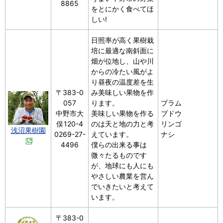
8865
をとにかく食べてほ
しい!
日照率が高く果樹栽
培に最適な南斜面に
畑が位地し、山や川
からの冷たい風がよ
り昼夜の温度差を生
〒383-0
み美味しい果物を作
057
ります。
プラム
中野市大
美味しい果物を作る
ブドウ
俣120-4
のは天と地の力と考
リンゴ
浅沼果樹園
0269-27-
えています。
ナシ
4496
僕らの出来る事は
微々たるものです
が、地球にも人にも
やさしい農業を営ん
でいきたいと考えて
います。
〒383-0