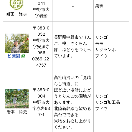
041
‐
果実
中野市大
町田 隆夫
字岩船
〒383-0
052
長野県中野市でりん
リンゴ
中野市大
ご、桃、さくらん
モモ
字安源寺
ぼ、ぶどうをつくっ
サクランボ
956
ています。
ブドウ
松葉園
0269-22-
4757
高社山沿いの「見晴
らし街道」に
〒383-0
ほど近い場所にぶど
004
うとりんごの園地が
リンゴ
中野市大
あります。
リンゴ加工品
字赤岩63
北陸新幹線も望める
ブドウ
湯本 尚史
7-1
高台でできる
果物をお召し上がり
ください。