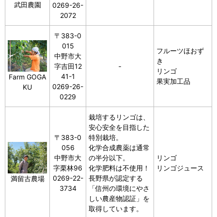
武田農園
0269-26-
2072
〒383-0
015
フルーツほおず
中野市大
き
字吉田12
‐
リンゴ
41-1
Farm GOGA
果実加工品
0269-26-
KU
0229
栽培するリンゴは、
安心安全を目指した
〒383-0
特別栽培。
056
化学合成農薬は通常
中野市大
の半分以下。
リンゴ
字栗林96
化学肥料は不使用！
リンゴジュース
0269-22-
長野県が認定する
満留古農場
3734
「信州の環境にやさ
しい農産物認証」を
取得しています。