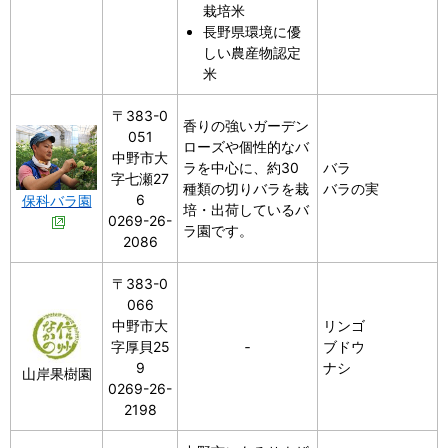
栽培米
長野県環境に優
しい農産物認定
米
〒383-0
香りの強いガーデン
051
ローズや個性的なバ
中野市大
ラを中心に、約30
バラ
字七瀬27
種類の切りバラを栽
バラの実
6
保科バラ園
培・出荷しているバ
0269-26-
ラ園です。
2086
〒383-0
066
中野市大
リンゴ
字厚貝25
‐
ブドウ
9
ナシ
山岸果樹園
0269-26-
2198