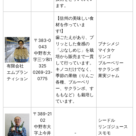
ます。
【信州の美味しい食
材を作っていま
す!】
歯ごたえがあり、プ
〒383-0
リッとした食感の
ブナシメジ
043
「ぶなしめじ」を栽
マイタケ
中野市大
培から販売まで一貫
リンゴ
字三ツ和1
して行っています。
ブルーベリー
有限会社
325
キノコだけでなく、
サクランボ
エムプラン
0269-23-
季節の果物（りんご
果実ジャム
ティション
0775
各種、ブルーベリ
ー、サクランボ、す
ももなど）も栽培し
ています。
〒389-21
02
シードル
中野市大
リンゴジュース
字上今井
-
スモモ