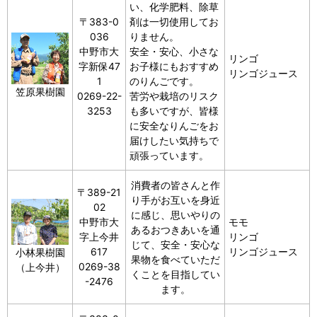
い、化学肥料、除草
〒383-0
剤は一切使用してお
036
りません。
中野市大
安全・安心、小さな
リンゴ
字新保47
お子様にもおすすめ
リンゴジュース
1
のりんごです。
笠原果樹園
0269-22-
苦労や栽培のリスク
3253
も多いですが、皆様
に安全なりんごをお
届けしたい気持ちで
頑張っています。
消費者の皆さんと作
〒389-21
り手がお互いを身近
02
に感じ、思いやりの
中野市大
モモ
あるおつきあいを通
字上今井
リンゴ
じて、安全・安心な
617
リンゴジュース
小林果樹園
果物を食べていただ
0269-38
（上今井）
くことを目指してい
-2476
ます。