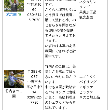
ネクタリン
字竹原10
です。
リンゴ
60
さくらんぼ狩りやぶ
果実加工品
武六園
080-514
どう狩りでは農道に
観光農園
5-7970
沿って流れる小川の
せせらぎを聞きなが
ら 憩いの場を提供
できたらと考えてお
ります。
いずれは水車のある
農園にできればと計
画中です。
竹内きのこ園は、美
〒383-0
味しさを求めて日々
037
きのこ作りに励んで
エノキタケ
中野市大
います。
バイリング
字小田中7
中でも当園が栽培す
アギタケ
竹内きのこ
14
るバイリングは食味
ヒラタケ
園
0269-22-
が良く、高級料理店
きのこ加工品
7720
のシェフなどから喜
ばれています。