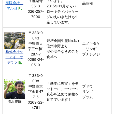
字極楽寺
ています。
有限会社
品各種
3513
2015年11月からハ
マルヨ
026-257-
ローキティパッケー
7000
ジのえのきたけも生
産しています。
〒383-0
043
栽培全国生産No.1の
中野市大
エノキタケ
信州中野より
字三ツ和1
エリンギ
安心安全なきのこを
株式会社ケ
287-7
ブナシメジ
食卓へ
ーアイ・オ
0269-24-
ギワラ
0510
〒383-0
008
「基本に忠実」をモ
中野市大
ブドウ
ットーに、一つ一つ
字金井47
リンゴ
真心を込めて果物を
7-5
プラム
育てています！
清水農園
0269-22-
4761