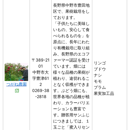
長野県中野市豊田地
区で、果樹栽培をし
ております。
「子供たちに美味し
いもの、安心して食
べられるものを」を
原点に、長年にわた
り有機栽培に取り組
み、長野県のエコフ
〒389-21
ァーマー認証を受け
リンゴ
01
ています。畑には
ブドウ
中野市大
様々な品種の果樹が
ナシ
字豊津61
植わり、途切れるこ
モモ
つがね農園
2
となく収穫ができま
プラム
0269-38
す。ぶどう畑にも、
果実加工品
-2818
世界各地の品種が植
わり、カラーバリエ
ーションも豊富で
す。贈答用サンふじ
につきましては、１
玉ごと「蜜入りセン