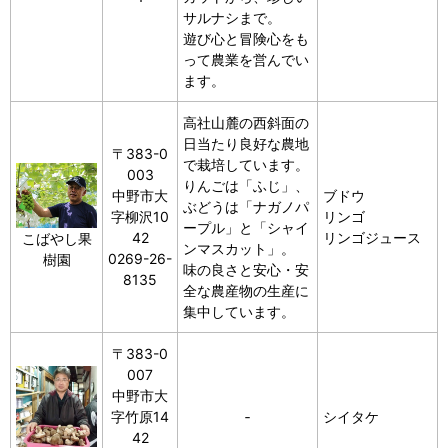
サルナシまで。
遊び心と冒険心をも
って農業を営んでい
ます。
高社山麓の西斜面の
日当たり良好な農地
〒383-0
で栽培しています。
003
りんごは「ふじ」、
中野市大
ブドウ
ぶどうは「ナガノパ
字柳沢10
リンゴ
ープル」と「シャイ
42
リンゴジュース
こばやし果
ンマスカット」。
0269-26-
樹園
味の良さと安心・安
8135
全な農産物の生産に
集中しています。
〒383-0
007
中野市大
字竹原14
‐
シイタケ
42