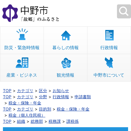
本
文
へ
移
動
防災・緊急時情報
暮らしの情報
行政情報
産業・ビジネス
観光情報
中野市について
TOP
カテゴリ
区分
お知らせ
TOP
カテゴリ
分野
行政情報
申請書類
税金・保険・年金
TOP
カテゴリ
目的別
税金・保険・年金
税金（個人住民税）
TOP
組織
総務部
税務課
課税係