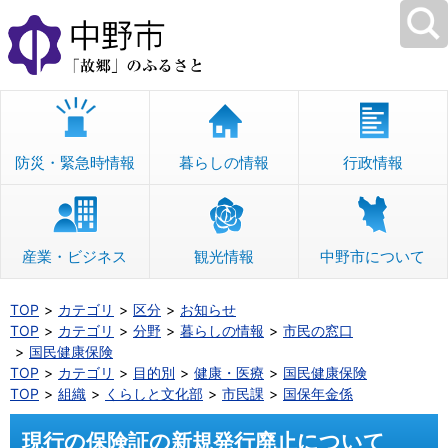
本
文
へ
移
動
防災・緊急時情報
暮らしの情報
行政情報
産業・ビジネス
観光情報
中野市について
TOP
カテゴリ
区分
お知らせ
TOP
カテゴリ
分野
暮らしの情報
市民の窓口
国民健康保険
TOP
カテゴリ
目的別
健康・医療
国民健康保険
TOP
組織
くらしと文化部
市民課
国保年金係
現行の保険証の新規発行廃止について