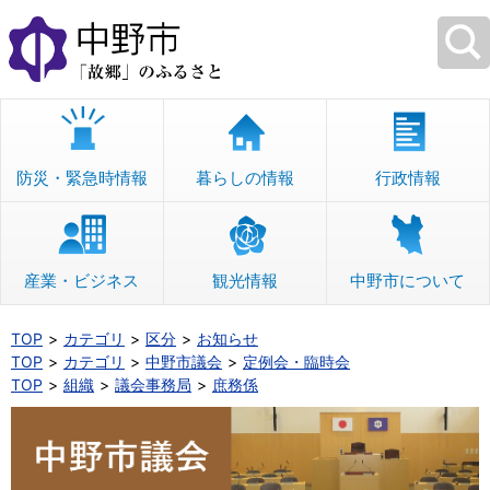
本
文
へ
移
動
防災・緊急時情報
暮らしの情報
行政情報
産業・ビジネス
観光情報
中野市について
TOP
カテゴリ
区分
お知らせ
TOP
カテゴリ
中野市議会
定例会・臨時会
TOP
組織
議会事務局
庶務係