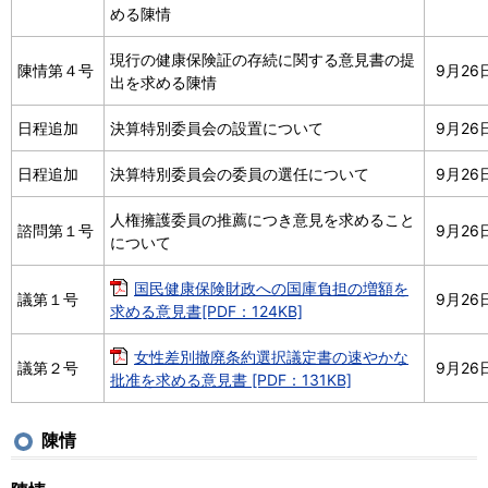
める陳情
現行の健康保険証の存続に関する意見書の提
陳情第４号
9月26
出を求める陳情
日程追加
決算特別委員会の設置について
9月26
日程追加
決算特別委員会の委員の選任について
9月26
人権擁護委員の推薦につき意見を求めること
諮問第１号
9月26
について
国民健康保険財政への国庫負担の増額を
議第１号
9月26
求める意見書[PDF：124KB]
女性差別撤廃条約選択議定書の速やかな
議第２号
9月26
批准を求める意見書 [PDF：131KB]
陳情