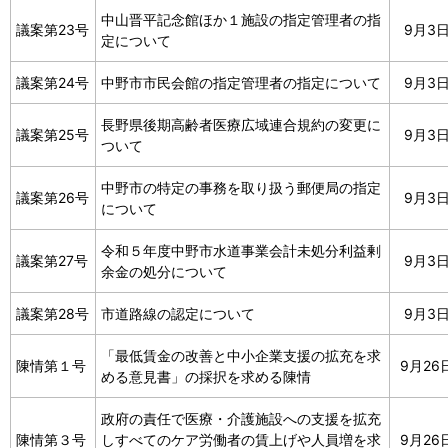
中山晋平記念館ほか１施設の指定管理者の指
議案第23号
9月3
定について
議案第24号
中野市市民会館の指定管理者の指定について
9月3
長野県後期高齢者医療広域連合規約の変更に
議案第25号
9月3
ついて
中野市の特定の事務を取り扱う郵便局の指定
議案第26号
9月3
について
令和５年度中野市水道事業会計未処分利益剰
議案第27号
9月3
余金の処分について
議案第28号
市道路線の認定について
9月3
「最低賃金の改善と中小企業支援の拡充を求
陳情第１号
9月26
める意見書」の採択を求める陳情
政府の責任で医療・介護施設への支援を拡充
陳情第３号
しすべてのケア労働者の賃上げや人員増を求
9月26