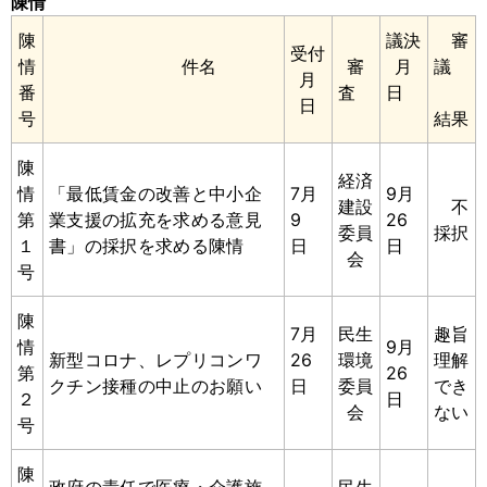
陳情
陳
議決
審
受付
情
件名
審
月
議
月
番
査
日
日
号
結果
陳
経済
情
「最低賃金の改善と中小企
7月
9月
建設
不
第
業支援の拡充を求める意見
9
26
委員
採択
１
書」の採択を求める陳情
日
日
会
号
陳
7月
民生
趣旨
情
9月
新型コロナ、レプリコンワ
26
環境
理解
第
26
クチン接種の中止のお願い
日
委員
でき
２
日
会
ない
号
陳
政府の責任で医療・介護施
民生