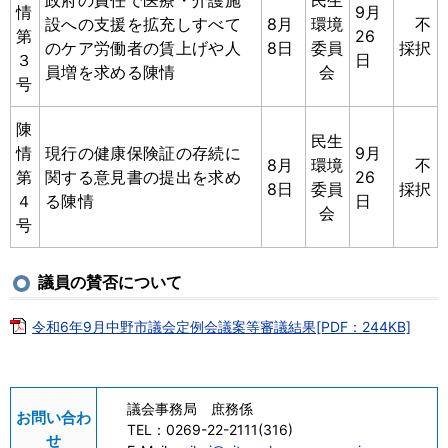
情
9月
設への支援を拡充しすべて
8月
環境
不
第
26
のケア労働者の賃上げや人
8日
委員
採択
３
日
員増を求める陳情
会
号
陳
民生
情
現行の健康保険証の存続に
9月
8月
環境
不
第
関する意見書の提出を求め
26
8日
委員
採択
４
る陳情
日
会
号
議員の賛否について
令和6年9月中野市議会定例会議案等審議結果[PDF：244KB]
議会事務局 庶務係
お問い合わ
TEL：
0269-22-2111(316)
せ