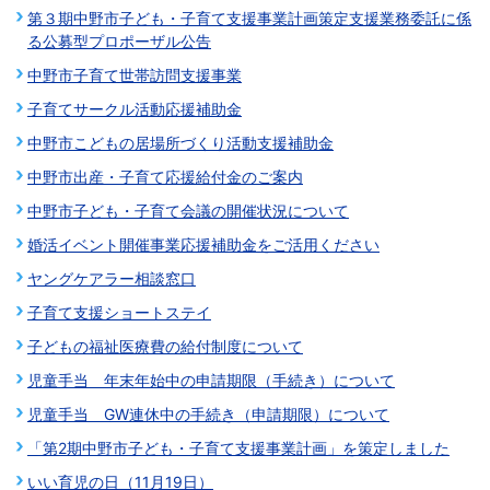
第３期中野市子ども・子育て支援事業計画策定支援業務委託に係
る公募型プロポーザル公告
中野市子育て世帯訪問支援事業
子育てサークル活動応援補助金
中野市こどもの居場所づくり活動支援補助金
中野市出産・子育て応援給付金のご案内
中野市子ども・子育て会議の開催状況について
婚活イベント開催事業応援補助金をご活用ください
ヤングケアラー相談窓口
子育て支援ショートステイ
子どもの福祉医療費の給付制度について
児童手当 年末年始中の申請期限（手続き）について
児童手当 GW連休中の手続き（申請期限）について
「第2期中野市子ども・子育て支援事業計画」を策定しました
いい育児の日（11月19日）