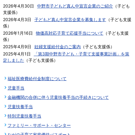
2026年4月30日
中野市子どもど真ん中宣言企業のご紹介
（
子ども
支援係
）
2026年4月3日
子どもど真ん中宣言企業を募集します
（
子ども支援
係
）
2026年1月16日
物価高対応子育て応援手当について
（
子ども支援
係
）
2025年4月9日
妊婦支援給付金のご案内
（
子ども支援係
）
2025年4月1日
「第3期中野市子ども・子育て支援事業計画」を策
定しました
（
子ども支援係
）
福祉医療費給付金制度について
児童手当
金融機関の合併に伴う児童扶養手当の手続きについて
児童扶養手当
特別児童扶養手当
ファミリー・サポート・センター
ながの子育て家庭優待パスポート