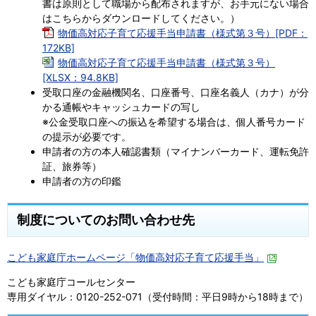
書は原則として職場から配布されますが、お手元にない場合
はこちらからダウンロードしてください。）
物価高対応子育て応援手当申請書（様式第３号）[PDF：
172KB]
物価高対応子育て応援手当申請書（様式第３号）
[XLSX：94.8KB]
受取口座の金融機関名、口座番号、口座名義人（カナ）が分
かる通帳やキャッシュカードの写し
※公金受取口座への振込を希望する場合は、個人番号カード
の提示が必要です。
申請者の方の本人確認書類（マイナンバーカード、運転免許
証、旅券等）
申請者の方の印鑑
制度についてのお問い合わせ先
こども家庭庁ホームページ「物価高対応子育て応援手当」
こども家庭庁コールセンター
専用ダイヤル：0120-252-071（受付時間：平日9時から18時まで）