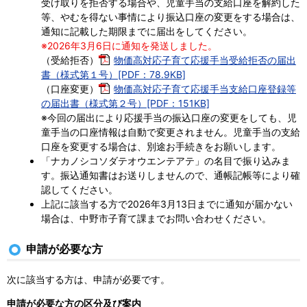
受け取りを拒否する場合や、児童手当の支給口座を解約した
等、やむを得ない事情により振込口座の変更をする場合は、
通知に記載した期限までに届出をしてください。
※2026年3月6日に通知を発送しました。
（受給拒否）
物価高対応子育て応援手当受給拒否の届出
書（様式第１号）[PDF：78.9KB]
（口座変更）
物価高対応子育て応援手当支給口座登録等
の届出書（様式第２号）[PDF：151KB]
※今回の届出により応援手当の振込口座の変更をしても、児
童手当の口座情報は自動で変更されません。児童手当の支給
口座を変更する場合は、別途お手続きをお願いします。
「ナカノシコソダテオウエンテアテ」の名目で振り込みま
す。振込通知書はお送りしませんので、通帳記帳等により確
認してください。
上記に該当する方で2026年3月13日までに通知が届かない
場合は、中野市子育て課までお問い合わせください。
申請が必要な方
次に該当する方は、申請が必要です。
申請が必要な方の区分及び案内