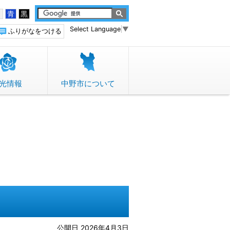
白
青
黒
Select Language
▼
ふりがなをつける
光情報
中野市について
公開日 2026年4月3日