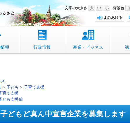
中野市 「故郷」のふるさと
大
中
小
文字の大きさ
背景色
よみあげる
の情報
行政情報
産業・ビジネス
観
ネス
報
子ども
子育て支援
子育て支援
子ども支援係
子どもど真ん中宣言企業を募集します