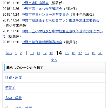
2015.11.26
中野市水防協議会
（
消防係
）
2015.11.26
中野市賞じゅつ金等審議会
（
消防係
）
2015.11.24
中野市児童センター運営委員会
（
青少年未来係
）
2015.11.24
中野市放課後子ども総合プラン推進事業運営委員会
（
青少年未来係
）
2015.11.20
中野市立小学校及び中学校適正規模等基本方針につい
て
（
総務係
）
2015.11.20
中野市特別職報酬等審議会
（
職員係
）
14
前へ
1
2
||
10
11
12
13
15
16
17
18
19
20
次へ
暮らしのシーンから探す
妊娠・出産
子育て
入学・学校
成人・仕事・結婚