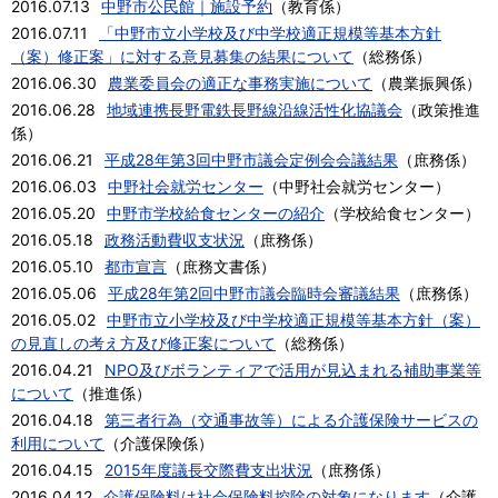
2016.07.13
中野市公民館｜施設予約
（
教育係
）
2016.07.11
「中野市立小学校及び中学校適正規模等基本方針
（案）修正案」に対する意見募集の結果について
（
総務係
）
2016.06.30
農業委員会の適正な事務実施について
（
農業振興係
）
2016.06.28
地域連携長野電鉄長野線沿線活性化協議会
（
政策推進
係
）
2016.06.21
平成28年第3回中野市議会定例会会議結果
（
庶務係
）
2016.06.03
中野社会就労センター
（
中野社会就労センター
）
2016.05.20
中野市学校給食センターの紹介
（
学校給食センター
）
2016.05.18
政務活動費収支状況
（
庶務係
）
2016.05.10
都市宣言
（
庶務文書係
）
2016.05.06
平成28年第2回中野市議会臨時会審議結果
（
庶務係
）
2016.05.02
中野市立小学校及び中学校適正規模等基本方針（案）
の見直しの考え方及び修正案について
（
総務係
）
2016.04.21
NPO及びボランティアで活用が見込まれる補助事業等
について
（
推進係
）
2016.04.18
第三者行為（交通事故等）による介護保険サービスの
利用について
（
介護保険係
）
2016.04.15
2015年度議長交際費支出状況
（
庶務係
）
2016.04.12
介護保険料は社会保険料控除の対象になります
（
介護