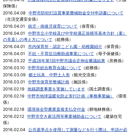
保険係
）
2016.04.08
中野市防犯灯設置事業費補助金交付申請書について
（
生活交通安全係
）
2016.04.01
病児・病後児保育について
（
保育係
）
2016.04.01
中野市立小学校及び中学校適正規模等基本方針（案）
の見直しの考え方について
（
総務係
）
2016.04.01
市内保育所・認定こども園・幼稚園紹介
（
保育係
）
2016.04.01
不妊・不育症治療助成事業について
（
母子保健係
）
2016.03.22
平成28年第1回中野市議会定例会審議結果
（
庶務係
）
2016.03.10
中野市総合教育会議について
（
総務係
）
2016.03.09
郷土玩具 中野土人形
（
観光交流係
）
2016.03.01
中野市保育所整備計画
（
施設係
）
2016.02.19
地籍調査事業を実施しています
（
国土調査係
）
2016.02.19
中野市地球温暖化防止実行計画（事務事業編）
（
環境
係
）
2016.02.18
環境保全型農業直接支払交付金
（
耕地林務係
）
2016.02.12
中野市空き家活用等事業補助金について
（
建築住宅
係
）
2016.02.04
公共基準点を使用して測量などを行う際は、申請が必