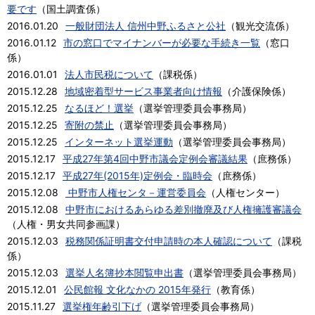
要です
（
国土調査係
）
2016.01.20
一般財団法人 信州中野ふるさと公社
（
観光交流係
）
2016.01.12
市の窓口でマイナンバーが必要な手続き一覧
（
窓口
係
）
2016.01.01
法人市民税について
（
課税係
）
2015.12.28
地域密着型サービス事業者向け情報
（
介護保険係
）
2015.12.25
なるほど！選挙
（
選挙管理委員会事務局
）
2015.12.25
寄附の禁止
（
選挙管理委員会事務局
）
2015.12.25
インターネット選挙運動
（
選挙管理委員会事務局
）
2015.12.17
平成27年第4回中野市議会定例会審議結果
（
庶務係
）
2015.12.17
平成27年(2015年)定例会・臨時会
（
庶務係
）
2015.12.08
中野市人権センタ－運営委員会
（
人権センター
）
2015.12.08
中野市におけるあらゆる差別撤廃及び人権擁護審議会
（
人権・男女共同参画課
）
2015.12.03
税務関係証明書交付申請時の本人確認について
（
課税
係
）
2015.12.03
選挙人名簿抄本閲覧申出書
（
選挙管理委員会事務局
）
2015.12.01
公民館報 文化なかの 2015年発行
（
教育係
）
2015.11.27
選挙権年齢引下げ
（
選挙管理委員会事務局
）