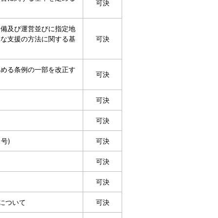
可決
設備及び運営並びに指定地
的な支援の方法に関する基
可決
定める条例の一部を改正す
可決
可決
可決
号)
可決
可決
可決
について
可決