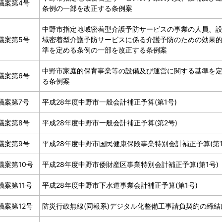
議案第4号
条例の一部を改正する条例案
中野市指定地域密着型介護予防サービスの事業の人員、
議案第5号
域密着型介護予防サービスに係る介護予防のための効果
準を定める条例の一部を改正する条例案
中野市家庭的保育事業等の設備及び運営に関する基準を
議案第6号
る条例案
議案第7号
平成28年度中野市一般会計補正予算(第1号)
議案第8号
平成28年度中野市一般会計補正予算(第2号)
議案第9号
平成28年度中野市国民健康保険事業特別会計補正予算(第1
議案第10号
平成28年度中野市倭財産区事業特別会計補正予算(第1号)
議案第11号
平成28年度中野市下水道事業会計補正予算(第1号)
議案第12号
防災行政無線(同報系)デジタル化整備工事請負契約の締結