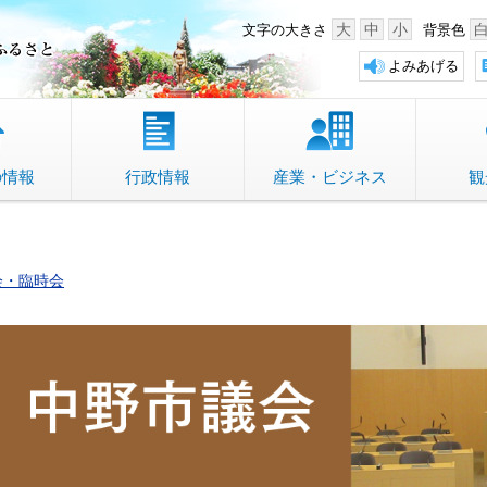
中野市 「故郷」のふるさと
大
中
小
文字の大きさ
背景色
よみあげる
の情報
行政情報
産業・ビジネス
観
会・臨時会