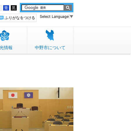
白
青
黒
Select Language
▼
ふりがなをつける
光情報
中野市について