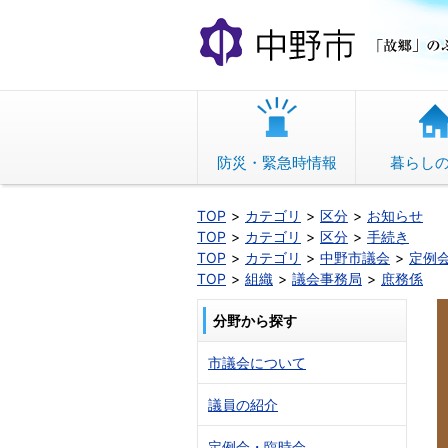
本
文
へ
移
動
防災・緊急時情報
暮らし
TOP
カテゴリ
区分
お知らせ
TOP
カテゴリ
区分
手続き
TOP
カテゴリ
中野市議会
定例
TOP
組織
議会事務局
庶務係
分野から探す
市議会について
議員の紹介
定例会・臨時会