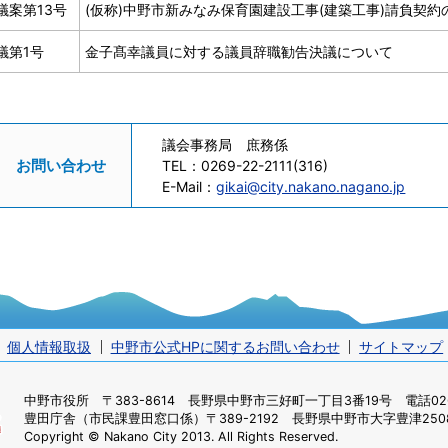
議案第13号
(仮称)中野市新みなみ保育園建設工事(建築工事)請負契
議第1号
金子髙幸議員に対する議員辞職勧告決議について
議会事務局 庶務係
お問い合わせ
TEL：
0269-22-2111(316)
E-Mail：
gikai@city.nakano.nagano.jp
個人情報取扱
中野市公式HPに関するお問い合わせ
サイトマップ
中野市役所
〒383-8614 長野県中野市三好町一丁目3番19号 電話0269
豊田庁舎（市民課豊田窓口係）
〒389-2192 長野県中野市大字豊津2508
Copyright © Nakano City 2013. All Rights Reserved.