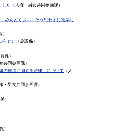
ました
（
人権・男女共同参画課
）
い めんどくさい そう思わずに投票し
係
）
知らせ）
（
施設係
）
教育係
）
女共同参画課
）
組の推進に関する法律」について
（
人
権・男女共同参画課
）
務係
）
係
）