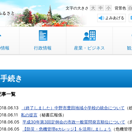
中野市 「故郷」のふるさと
大
中
小
文字の大きさ
背景色
よみあげる
の情報
行政情報
産業・ビジネス
観
手続き
記事一覧
018.06.13
（終了しました）中野市豊田地域小学校の統合について
（
018.06.11
私の提言
（
秘書広報係
）
018.06.05
平成30年第3回定例会の市政一般質問発言順位について
（
018.06.05
【防災・危機管理eカレッジ】を活用しましょう
（
危機管理