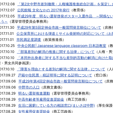
017.12.08
「第2次中野市差別撤廃・人権擁護推進総合計画」を策定し
017.12.07
公民館報 文化なかの 2017年発行
（
教育係
）
017.12.05
平成29年度 明るい選挙啓発ポスター入選作品 ～関係な
よう～
（
選挙管理委員会事務局
）
017.11.30
平成29年第5回定例会市政一般質問発言順位について
（
庶務
017.11.01
公立保育所における弾道ミサイル発射時の対応について（お
017.11.01
市民満足度調査
（
政策推進係
）
017.10.25
中央公民館│Japanese language classroom 日本語教室
（
017.10.10
「部落差別の解消の推進に関する法律」について
（
人権・男
017.10.10
「本邦外出身者に対する不当な差別的言動の解消に向けた取
権・男女共同参画課
）
017.10.10
「障害を理由とする差別の解消に関する法律」について
（
人
017.09.27
戸籍や住民票・税証明等に関する証明について
（
窓口係
）
017.09.06
平成29年第4回定例会市政一般質問発言順位について
（
庶
017.09.06
中野市の人口
（
庶務文書係
）
017.08.29
明るい選挙推進運動
（
選挙管理委員会事務局
）
017.08.29
中高年齢者等雇用促進奨励金
（
商工労政係
）
017.08.29
生活に困窮している方の相談窓口(まいさぽ中野)
（
厚生保護
017.08.28
女性雇用促進奨励金
（
商工労政係
）