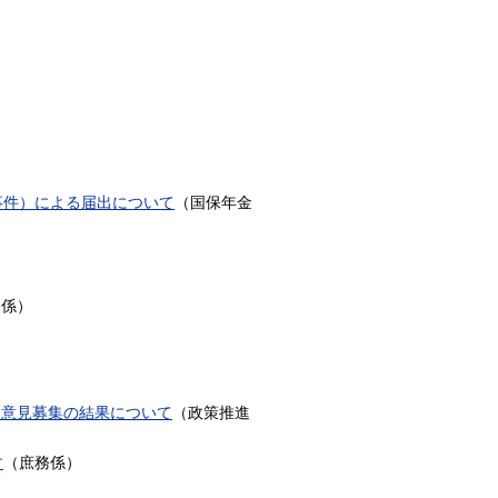
事件）による届出について
（
国保年金
）
務係
）
関する意見募集の結果について
（
政策推進
す
（
庶務係
）