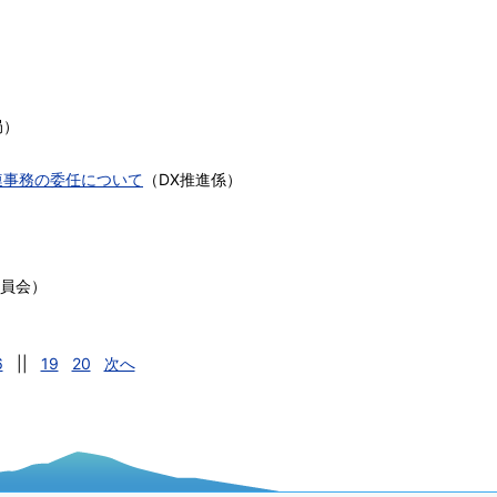
局
）
連事務の委任について
（
DX推進係
）
員会
）
6
||
19
20
次へ