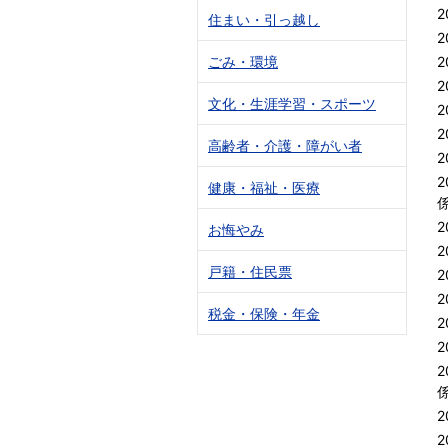
2
住まい・引っ越し
2
ごみ・環境
2
2
文化・生涯学習・スポーツ
2
2
高齢者・介護・障がい者
2
2
健康・福祉・医療
2
お悔やみ
2
戸籍・住民票
2
2
税金・保険・年金
2
2
2
2
2