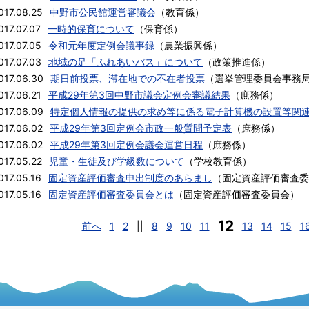
017.08.25
中野市公民館運営審議会
（
教育係
）
017.07.07
一時的保育について
（
保育係
）
017.07.05
令和元年度定例会議事録
（
農業振興係
）
017.07.03
地域の足「ふれあいバス」について
（
政策推進係
）
017.06.30
期日前投票、滞在地での不在者投票
（
選挙管理委員会事務
017.06.21
平成29年第3回中野市議会定例会審議結果
（
庶務係
）
017.06.09
特定個人情報の提供の求め等に係る電子計算機の設置等関
017.06.02
平成29年第3回定例会市政一般質問予定表
（
庶務係
）
017.06.02
平成29年第3回定例会議会運営日程
（
庶務係
）
017.05.22
児童・生徒及び学級数について
（
学校教育係
）
017.05.16
固定資産評価審査申出制度のあらまし
（
固定資産評価審査委
017.05.16
固定資産評価審査委員会とは
（
固定資産評価審査委員会
）
12
前へ
1
2
||
8
9
10
11
13
14
15
1