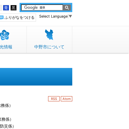
白
青
黒
Select Language
▼
ふりがなをつける
光情報
中野市について
RSS
Atom
総務係
）
庶務係
）
防災係
）