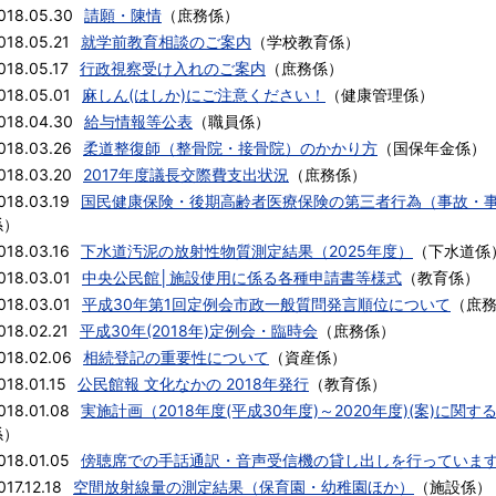
018.05.30
請願・陳情
（
庶務係
）
018.05.21
就学前教育相談のご案内
（
学校教育係
）
018.05.17
行政視察受け入れのご案内
（
庶務係
）
018.05.01
麻しん(はしか)にご注意ください！
（
健康管理係
）
018.04.30
給与情報等公表
（
職員係
）
018.03.26
柔道整復師（整骨院・接骨院）のかかり方
（
国保年金係
）
018.03.20
2017年度議長交際費支出状況
（
庶務係
）
018.03.19
国民健康保険・後期高齢者医療保険の第三者行為（事故・
係
）
018.03.16
下水道汚泥の放射性物質測定結果（2025年度）
（
下水道係
018.03.01
中央公民館│施設使用に係る各種申請書等様式
（
教育係
）
018.03.01
平成30年第1回定例会市政一般質問発言順位について
（
庶
018.02.21
平成30年(2018年)定例会・臨時会
（
庶務係
）
018.02.06
相続登記の重要性について
（
資産係
）
018.01.15
公民館報 文化なかの 2018年発行
（
教育係
）
018.01.08
実施計画（2018年度(平成30年度)～2020年度)(案)に
係
）
018.01.05
傍聴席での手話通訳・音声受信機の貸し出しを行っていま
017.12.18
空間放射線量の測定結果（保育園・幼稚園ほか）
（
施設係
）