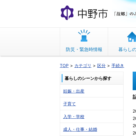
本
文
へ
移
動
防災・緊急時情報
暮らし
TOP
カテゴリ
区分
手続き
暮らしのシーンから探す
妊娠・出産
子育て
2
入学・学校
2
2
成人・仕事・結婚
2