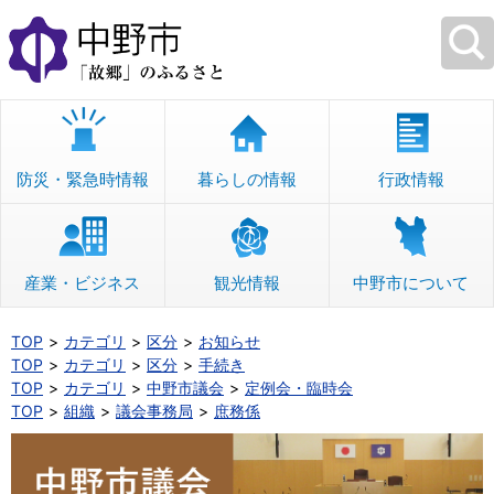
本
文
へ
移
動
防災・緊急時情報
暮らしの情報
行政情報
産業・ビジネス
観光情報
中野市について
TOP
カテゴリ
区分
お知らせ
TOP
カテゴリ
区分
手続き
TOP
カテゴリ
中野市議会
定例会・臨時会
TOP
組織
議会事務局
庶務係