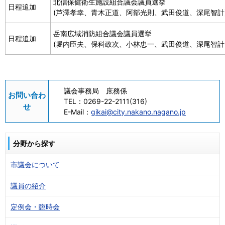
北信保健衛生施設組合議会議員選挙
日程追加
(芦澤孝幸、青木正道、阿部光則、武田俊道、深尾智計
岳南広域消防組合議会議員選挙
日程追加
(堀内臣夫、保科政次、小林忠一、武田俊道、深尾智計
議会事務局 庶務係
お問い合わ
TEL：
0269-22-2111(316)
せ
E-Mail：
gikai@city.nakano.nagano.jp
分野から探す
市議会について
議員の紹介
定例会・臨時会