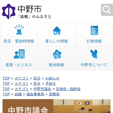
本
文
へ
移
動
防災・緊急時情報
暮らしの情報
行政情報
産業・ビジネス
観光情報
中野市について
TOP
カテゴリ
区分
お知らせ
TOP
カテゴリ
区分
手続き
TOP
カテゴリ
中野市議会
定例会・臨時会
TOP
組織
議会事務局
庶務係