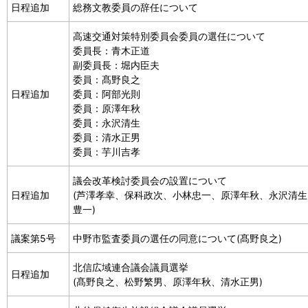
日程追加
総務文教委員の辞任について
高速交通対策特別委員会委員の選任について
委員長：青木正道
副委員長：堀内臣夫
委員：髙野良之
日程追加
委員：阿部光則
委員：原澤年秋
委員：永沢清生
委員：清水正男
委員：芋川吉孝
議会改革検討委員会の設置について
日程追加
(芦澤孝幸、保科政次、小林忠一、原澤年秋、永沢清
豊一)
議案第5号
中野市監査委員の選任の同意について(髙野良之)
北信広域連合議会議員選挙
日程追加
(髙野良之、松野繁男、原澤年秋、清水正男)