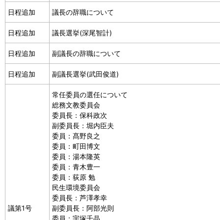
日程追加
議長の辞職について
日程追加
議長選挙(深尾智計)
日程追加
副議長の辞職について
日程追加
副議長選挙(武田俊道)
常任委員の選任について
総務文教委員会
委員長：保科政次
副委員長：堀内臣夫
委員：髙野良之
委員：町田博文
委員：湯本隆英
委員：青木豊一
委員：荻原 勉
民生環境委員会
委員長：芦澤孝幸
議第1号
副委員長：阿部光則
委員：宇塚千晶