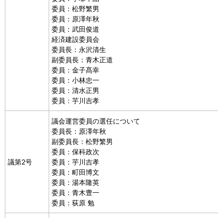
委員：松野繁男
委員：原澤年秋
委員：武田俊道
経済建設委員会
委員長：永沢清生
副委員長：青木正道
委員：金子髙幸
委員：小林忠一
委員：清水正男
委員：芋川吉孝
議会運営委員の選任について
委員長：原澤年秋
副委員長：松野繁男
委員：保科政次
議第2号
委員：芋川吉孝
委員：町田博文
委員：湯本隆英
委員：青木豊一
委員：荻原 勉