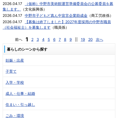
2026.04.17
（仮称）中野市美術館運営準備委員会の公募委員を募
集します。
（
文化振興係
）
2026.04.17
中野市子どもど真ん中宣言企業助成金
（
商工労政係
）
2026.04.17
【募集は終了しました】2027年度採用の中野市職員
（社会福祉士）を募集します
（
職員係
）
1
前へ
2
3
4
5
6
7
8
9
||
19
20
次へ
暮らしのシーンから探す
妊娠・出産
子育て
入学・学校
成人・仕事・結婚
住まい・引っ越し
ごみ・環境