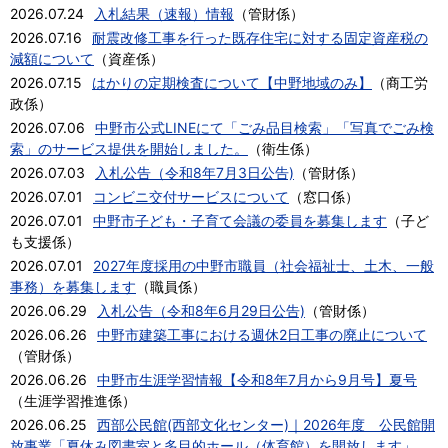
2026.07.24
入札結果（速報）情報
（
管財係
）
2026.07.16
耐震改修工事を行った既存住宅に対する固定資産税の
減額について
（
資産係
）
2026.07.15
はかりの定期検査について【中野地域のみ】
（
商工労
政係
）
2026.07.06
中野市公式LINEにて「ごみ品目検索」「写真でごみ検
索」のサービス提供を開始しました。
（
衛生係
）
2026.07.03
入札公告（令和8年7月3日公告)
（
管財係
）
2026.07.01
コンビニ交付サービスについて
（
窓口係
）
2026.07.01
中野市子ども・子育て会議の委員を募集します
（
子ど
も支援係
）
2026.07.01
2027年度採用の中野市職員（社会福祉士、土木、一般
事務）を募集します
（
職員係
）
2026.06.29
入札公告（令和8年6月29日公告)
（
管財係
）
2026.06.26
中野市建築工事における週休2日工事の廃止について
（
管財係
）
2026.06.26
中野市生涯学習情報【令和8年7月から9月号】夏号
（
生涯学習推進係
）
2026.06.25
西部公民館(西部文化センター)｜2026年度 公民館開
放事業「夏休み図書室と多目的ホール（体育館）を開放します」