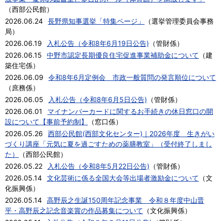
（
西部公民館
）
2026.06.24
長野県知事選挙「特集ページ」
（
選挙管理委員会事務
局
）
2026.06.19
入札公告（令和8年6月19日公告)
（
管財係
）
2026.06.15
中野市認定長期優良住宅促進事業補助金について
（
建
築住宅係
）
2026.06.09
令和8年6月定例会 市政一般質問の発言順位について
（
庶務係
）
2026.06.05
入札公告（令和8年6月5日公告)
（
管財係
）
2026.06.01
マイナンバーカードに関するお手続きの休日窓口の開
設について【事前予約制】
（
窓口係
）
2026.05.26
西部公民館(西部文化センター)｜2026年度 生きがい
づくり講座「元気に夏を過ごすための薬膳教室」（受付終了しまし
た）
（
西部公民館
）
2026.05.22
入札公告（令和8年5月22日公告)
（
管財係
）
2026.05.14
文化芸術に係る全国大会等出場者激励金について
（
文
化振興係
）
2026.05.14
高野辰之生誕150周年記念事業 令和８年度中山晋
平・高野辰之記念音楽賞の作品募集について
（
文化振興係
）