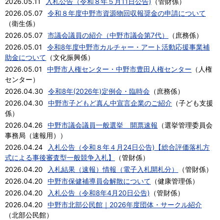
2026.05.11
入札公告（令和８年５月11日公告)
（
管財係
）
2026.05.07
令和８年度中野市資源物回収報奨金の申請について
（
衛生係
）
2026.05.07
市議会議員の紹介（中野市議会第7代）
（
庶務係
）
2026.05.01
令和8年度中野市カルチャー・アート活動応援事業補
助金について
（
文化振興係
）
2026.05.01
中野市人権センター・中野市豊田人権センター
（
人権
センター
）
2026.04.30
令和8年(2026年)定例会・臨時会
（
庶務係
）
2026.04.30
中野市子どもど真ん中宣言企業のご紹介
（
子ども支援
係
）
2026.04.26
中野市議会議員一般選挙 開票速報
（
選挙管理委員会
事務局（速報用）
）
2026.04.24
入札公告（令和８年４月24日公告)【総合評価落札方
式による事後審査型一般競争入札】
（
管財係
）
2026.04.20
入札結果（速報）情報（電子入札開札分）
（
管財係
）
2026.04.20
中野市保健補導員会解散について
（
健康管理係
）
2026.04.20
入札公告（令和8年4月20日公告)
（
管財係
）
2026.04.20
中野市北部公民館｜2026年度団体・サークル紹介
（
北部公民館
）