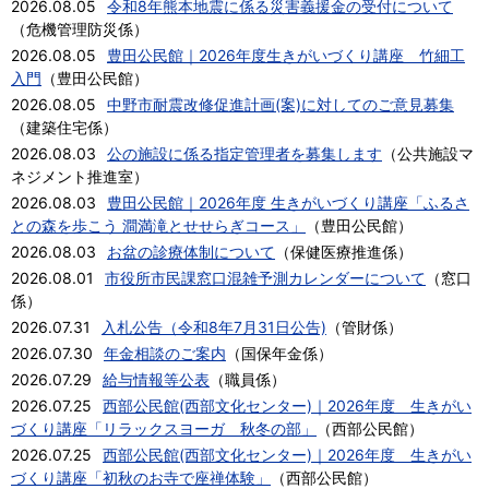
2026.08.05
令和8年熊本地震に係る災害義援金の受付について
（
危機管理防災係
）
2026.08.05
豊田公民館｜2026年度生きがいづくり講座 竹細工
入門
（
豊田公民館
）
2026.08.05
中野市耐震改修促進計画(案)に対してのご意見募集
（
建築住宅係
）
2026.08.03
公の施設に係る指定管理者を募集します
（
公共施設マ
ネジメント推進室
）
2026.08.03
豊田公民館｜2026年度 生きがいづくり講座「ふるさ
との森を歩こう 澗満滝とせせらぎコース」
（
豊田公民館
）
2026.08.03
お盆の診療体制について
（
保健医療推進係
）
2026.08.01
市役所市民課窓口混雑予測カレンダーについて
（
窓口
係
）
2026.07.31
入札公告（令和8年7月31日公告)
（
管財係
）
2026.07.30
年金相談のご案内
（
国保年金係
）
2026.07.29
給与情報等公表
（
職員係
）
2026.07.25
西部公民館(西部文化センター)｜2026年度 生きがい
づくり講座「リラックスヨーガ 秋冬の部」
（
西部公民館
）
2026.07.25
西部公民館(西部文化センター)｜2026年度 生きがい
づくり講座「初秋のお寺で座禅体験」
（
西部公民館
）